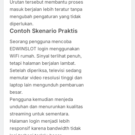
Urutan tersebut membantu proses
masuk berjalan lebih teratur tanpa
mengubah pengaturan yang tidak
diperlukan.
Contoh Skenario Praktis
Seorang pengguna mencoba
EDWINSLOT login menggunakan
WiFi rumah. Sinyal terlihat penuh,
tetapi halaman berjalan lambat.
Setelah diperiksa, televisi sedang
memutar video resolusi tinggi dan
laptop lain mengunduh pembaruan
besar.
Pengguna kemudian menjeda
unduhan dan menurunkan kualitas
streaming untuk sementara.
Halaman login menjadi lebih
responsif karena bandwidth tidak