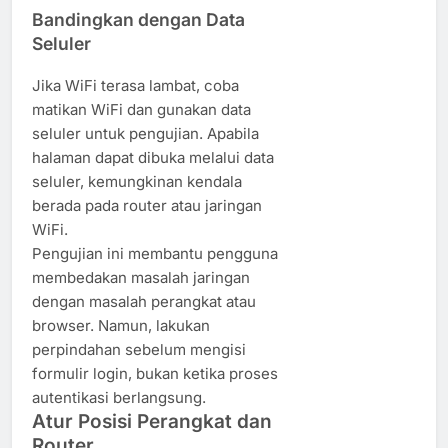
Bandingkan dengan Data
Seluler
Jika WiFi terasa lambat, coba
matikan WiFi dan gunakan data
seluler untuk pengujian. Apabila
halaman dapat dibuka melalui data
seluler, kemungkinan kendala
berada pada router atau jaringan
WiFi.
Pengujian ini membantu pengguna
membedakan masalah jaringan
dengan masalah perangkat atau
browser. Namun, lakukan
perpindahan sebelum mengisi
formulir login, bukan ketika proses
autentikasi berlangsung.
Atur Posisi Perangkat dan
Router