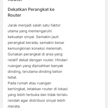
Dekatkan Perangkat ke
Router
Jarak menjadi salah satu faktor
utama yang memengaruhi
kekuatan sinyal. Semakin jauh
perangkat berada, semakin besar
kemungkinan koneksi melemah.
Gunakan perangkat di area yang
relatif dekat dengan router. Hindari
ruangan yang dipisahkan banyak
dinding, terutama dinding beton
tebal.
Pada rumah atau ruangan
bertingkat, letakkan router di lokasi
yang lebih terbuka dan tidak terlalu
rendah agar distribusi sinyal lebih
merata.