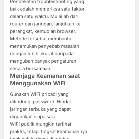
Pendekatan troubleshooting yang
baik adalah memeriksa satu faktor
dalam satu waktu. Mulailah dari
router dan jaringan, lanjutkan ke
perangkat, kemudian browser.
Metode tersebut membantu
menemukan penyebab masalah
dengan lebih akurat daripada
mengubah banyak pengaturan
secara bersamaan.
Menjaga Keamanan saat
Menggunakan WiFi
Gunakan WiFi pribadi yang
dilindungi password. Hindari
jaringan terbuka yang dapat
digunakan siapa saja.
WiFi publik mungkin terlihat
praktis, tetapi tingkat keamanannya
tidak selalu dapat diketahui.