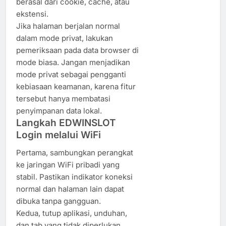
berasal dari cookie, cache, atau
ekstensi.
Jika halaman berjalan normal
dalam mode privat, lakukan
pemeriksaan pada data browser di
mode biasa. Jangan menjadikan
mode privat sebagai pengganti
kebiasaan keamanan, karena fitur
tersebut hanya membatasi
penyimpanan data lokal.
Langkah EDWINSLOT
Login melalui WiFi
Pertama, sambungkan perangkat
ke jaringan WiFi pribadi yang
stabil. Pastikan indikator koneksi
normal dan halaman lain dapat
dibuka tanpa gangguan.
Kedua, tutup aplikasi, unduhan,
dan tab yang tidak diperlukan.