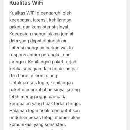
Kualitas WiFi
Kualitas WiFi dipengaruhi oleh
kecepatan, latensi, kehilangan
paket, dan konsistensi sinyal.
Kecepatan menunjukkan jumlah
data yang dapat dipindahkan.
Latensi menggambarkan waktu
respons antara perangkat dan
jaringan. Kehilangan paket terjadi
ketika sebagian data tidak sampai
dan harus dikirim ulang.
Untuk proses login, kehilangan
paket dan perubahan sinyal sering
lebih mengganggu daripada
kecepatan yang tidak terlalu tinggi.
Halaman login tidak membutuhkan
unduhan besar, tetapi memerlukan
komunikasi yang konsisten.