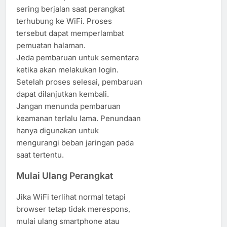
sering berjalan saat perangkat
terhubung ke WiFi. Proses
tersebut dapat memperlambat
pemuatan halaman.
Jeda pembaruan untuk sementara
ketika akan melakukan login.
Setelah proses selesai, pembaruan
dapat dilanjutkan kembali.
Jangan menunda pembaruan
keamanan terlalu lama. Penundaan
hanya digunakan untuk
mengurangi beban jaringan pada
saat tertentu.
Mulai Ulang Perangkat
Jika WiFi terlihat normal tetapi
browser tetap tidak merespons,
mulai ulang smartphone atau