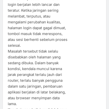
login berjalan lebih lancar dan
teratur. Ketika jaringan sering
melambat, terputus, atau
mengalami perubahan kualitas,
halaman login dapat gagal dimuat,
tombol masuk tidak merespons,
atau sesi berhenti sebelum proses
selesai.
Masalah tersebut tidak selalu
disebabkan oleh halaman yang
sedang dibuka. Dalam banyak
kondisi, kendala muncul karena
jarak perangkat terlalu jauh dari
router, terlalu banyak pengguna
dalam satu jaringan, pembaruan
aplikasi berjalan di latar belakang,
atau browser menyimpan data
lama.