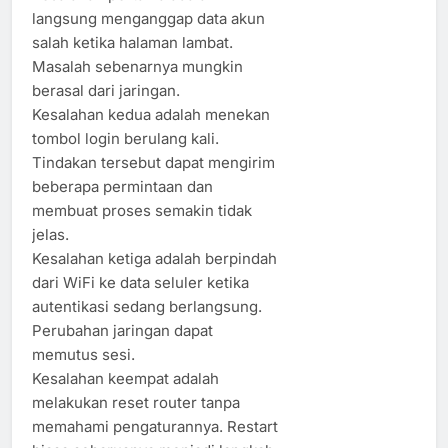
langsung menganggap data akun
salah ketika halaman lambat.
Masalah sebenarnya mungkin
berasal dari jaringan.
Kesalahan kedua adalah menekan
tombol login berulang kali.
Tindakan tersebut dapat mengirim
beberapa permintaan dan
membuat proses semakin tidak
jelas.
Kesalahan ketiga adalah berpindah
dari WiFi ke data seluler ketika
autentikasi sedang berlangsung.
Perubahan jaringan dapat
memutus sesi.
Kesalahan keempat adalah
melakukan reset router tanpa
memahami pengaturannya. Restart