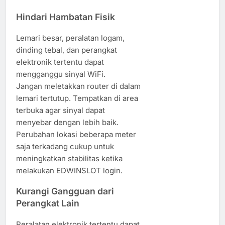
Hindari Hambatan Fisik
Lemari besar, peralatan logam,
dinding tebal, dan perangkat
elektronik tertentu dapat
mengganggu sinyal WiFi.
Jangan meletakkan router di dalam
lemari tertutup. Tempatkan di area
terbuka agar sinyal dapat
menyebar dengan lebih baik.
Perubahan lokasi beberapa meter
saja terkadang cukup untuk
meningkatkan stabilitas ketika
melakukan EDWINSLOT login.
Kurangi Gangguan dari
Perangkat Lain
Peralatan elektronik tertentu dapat