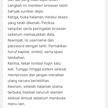
Langkah ini memberi browser lebih
banyak sumber daya.
Ketiga, buka halaman melalui akses
yang telah dikenali. Periksa
tampilan serta peringatan browser
sebelum memasukkan data.
Keempat, isi username dan
password dengan teliti. Perhatikan
huruf kapital, simbol, serta spasi
tambahan.
Kelima, tekan tombol login satu
kali. Tunggu hingga sistem selesai
memproses dan jangan menekan
ulang secara berlebihan.
Keenam, setelah halaman utama
terbuka, biarkan seluruh elemen
selesai dimuat sebelum membuka
menu lain.