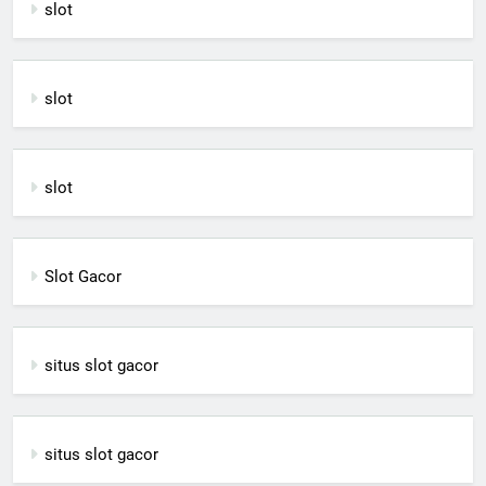
slot
slot
slot
Slot Gacor
situs slot gacor
situs slot gacor