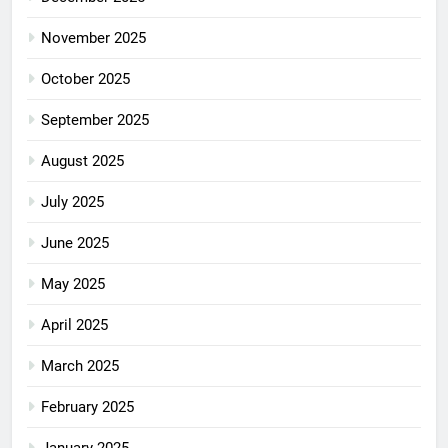
November 2025
October 2025
September 2025
August 2025
July 2025
June 2025
May 2025
April 2025
March 2025
February 2025