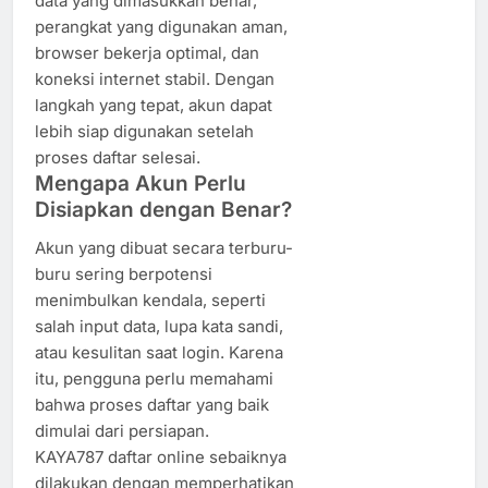
data yang dimasukkan benar,
perangkat yang digunakan aman,
browser bekerja optimal, dan
koneksi internet stabil. Dengan
langkah yang tepat, akun dapat
lebih siap digunakan setelah
proses daftar selesai.
Mengapa Akun Perlu
Disiapkan dengan Benar?
Akun yang dibuat secara terburu-
buru sering berpotensi
menimbulkan kendala, seperti
salah input data, lupa kata sandi,
atau kesulitan saat login. Karena
itu, pengguna perlu memahami
bahwa proses daftar yang baik
dimulai dari persiapan.
KAYA787 daftar online sebaiknya
dilakukan dengan memperhatikan