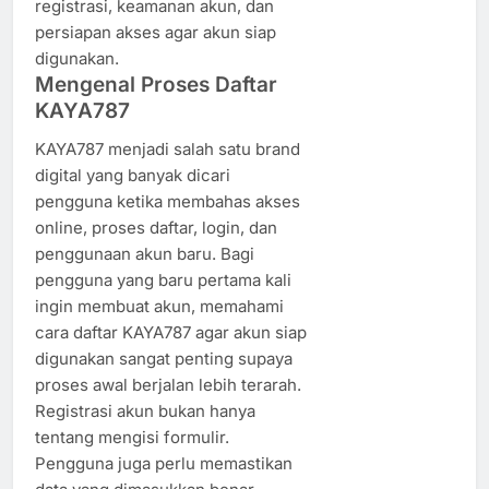
registrasi, keamanan akun, dan
persiapan akses agar akun siap
digunakan.
Mengenal Proses Daftar
KAYA787
KAYA787 menjadi salah satu brand
digital yang banyak dicari
pengguna ketika membahas akses
online, proses daftar, login, dan
penggunaan akun baru. Bagi
pengguna yang baru pertama kali
ingin membuat akun, memahami
cara daftar KAYA787 agar akun siap
digunakan sangat penting supaya
proses awal berjalan lebih terarah.
Registrasi akun bukan hanya
tentang mengisi formulir.
Pengguna juga perlu memastikan