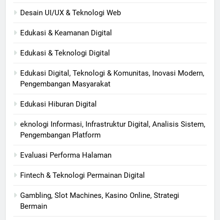
Desain UI/UX & Teknologi Web
Edukasi & Keamanan Digital
Edukasi & Teknologi Digital
Edukasi Digital, Teknologi & Komunitas, Inovasi Modern,
Pengembangan Masyarakat
Edukasi Hiburan Digital
eknologi Informasi, Infrastruktur Digital, Analisis Sistem,
Pengembangan Platform
Evaluasi Performa Halaman
Fintech & Teknologi Permainan Digital
Gambling, Slot Machines, Kasino Online, Strategi
Bermain