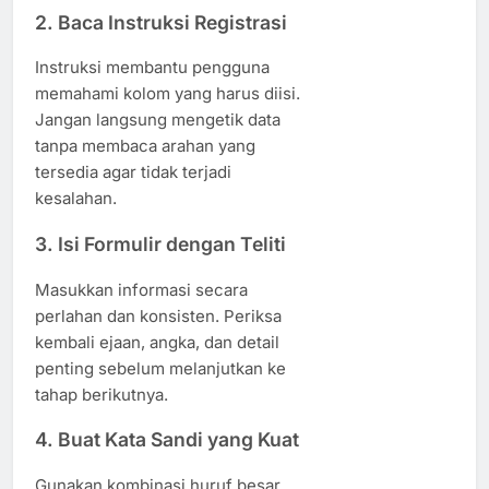
2. Baca Instruksi Registrasi
Instruksi membantu pengguna
memahami kolom yang harus diisi.
Jangan langsung mengetik data
tanpa membaca arahan yang
tersedia agar tidak terjadi
kesalahan.
3. Isi Formulir dengan Teliti
Masukkan informasi secara
perlahan dan konsisten. Periksa
kembali ejaan, angka, dan detail
penting sebelum melanjutkan ke
tahap berikutnya.
4. Buat Kata Sandi yang Kuat
Gunakan kombinasi huruf besar,