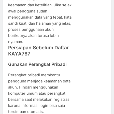
keamanan dan ketelitian. Jika sejak
awal pengguna sudah
menggunakan data yang tepat, kata
sandi kuat, dan halaman yang jelas,
proses penggunaan akun
berikutnya akan terasa lebih
nyaman.
Persiapan Sebelum Daftar
KAYA787
Gunakan Perangkat Pribadi
Perangkat pribadi membantu
pengguna menjaga keamanan data
akun. Hindari menggunakan
komputer umum atau perangkat
bersama saat melakukan registrasi
karena informasi login bisa saja
tersimpan otomatis.