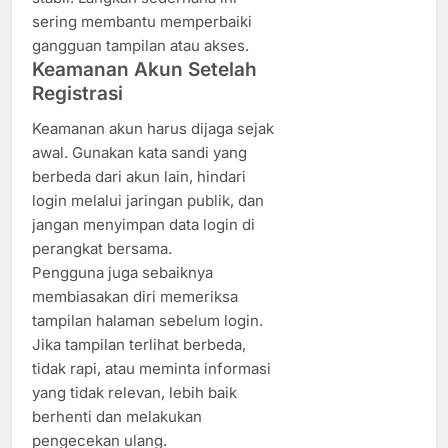
sering membantu memperbaiki
gangguan tampilan atau akses.
Keamanan Akun Setelah
Registrasi
Keamanan akun harus dijaga sejak
awal. Gunakan kata sandi yang
berbeda dari akun lain, hindari
login melalui jaringan publik, dan
jangan menyimpan data login di
perangkat bersama.
Pengguna juga sebaiknya
membiasakan diri memeriksa
tampilan halaman sebelum login.
Jika tampilan terlihat berbeda,
tidak rapi, atau meminta informasi
yang tidak relevan, lebih baik
berhenti dan melakukan
pengecekan ulang.