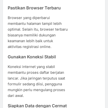
Pastikan Browser Terbaru
Browser yang diperbarui
membantu halaman tampil lebih
optimal. Selain itu, browser terbaru
biasanya memiliki dukungan
keamanan lebih baik untuk
aktivitas registrasi online.
Gunakan Koneksi Stabil
Koneksi internet yang stabil
membantu proses daftar berjalan
lancar. Jika jaringan terputus saat
formulir sedang diisi, pengguna
mungkin perlu mengulang proses
dari awal.
Siapkan Data dengan Cermat