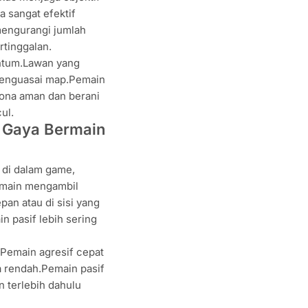
sa sangat efektif
mengurangi jumlah
tinggalan.
entum.Lawan yang
menguasai map.Pemain
 zona aman dan berani
ul.
Gaya Bermain
 di dalam game,
pemain mengambil
pan atau di sisi yang
 pasif lebih sering
.Pemain agresif cepat
a rendah.Pemain pasif
n terlebih dahulu