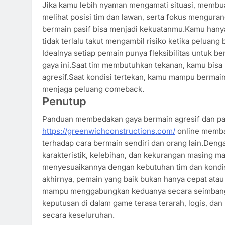
Jika kamu lebih nyaman mengamati situasi, membu
melihat posisi tim dan lawan, serta fokus menguran
bermain pasif bisa menjadi kekuatanmu.Kamu hany
tidak terlalu takut mengambil risiko ketika peluang
Idealnya setiap pemain punya fleksibilitas untuk be
gaya ini.Saat tim membutuhkan tekanan, kamu bisa s
agresif.Saat kondisi tertekan, kamu mampu bermain
menjaga peluang comeback.
Penutup
Panduan membedakan gaya bermain agresif dan pa
https://greenwichconstructions.com/
online memba
terhadap cara bermain sendiri dan orang lain.De
karakteristik, kelebihan, dan kekurangan masing m
menyesuaikannya dengan kebutuhan tim dan kondi
akhirnya, pemain yang baik bukan hanya cepat atau h
mampu menggabungkan keduanya secara seimbang
keputusan di dalam game terasa terarah, logis, da
secara keseluruhan.