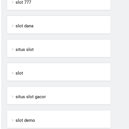
slot 777
slot dana
situs slot
slot
situs slot gacor
slot demo