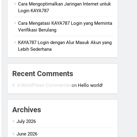
Cara Mengoptimalkan Jaringan Internet untuk
Login KAYA787
Cara Mengatasi KAYA787 Login yang Meminta
Verifikasi Berulang
KAYA787 Login dengan Alur Masuk Akun yang
Lebih Sederhana
Recent Comments
A WordPress Commenter
on
Hello world!
Archives
July 2026
June 2026