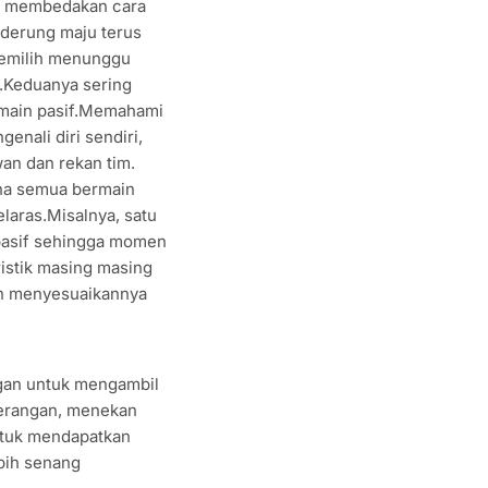
ng membedakan cara
derung maju terus
 memilih menunggu
.Keduanya sering
rmain pasif.Memahami
nali diri sendiri,
an dan rekan tim.
ena semua bermain
laras.Misalnya, satu
 pasif sehingga momen
istik masing masing
an menyesuaikannya
gan untuk mengambil
serangan, menekan
ntuk mendapatkan
bih senang