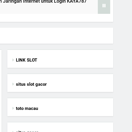
nternet untuk Login KAYA787
Cara Mengatasi KAYA787 L
3 Weeks Ago
LINK SLOT
situs slot gacor
toto macau