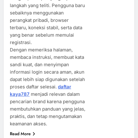
langkah yang teliti. Pengguna baru
sebaiknya menggunakan
perangkat pribadi, browser
terbaru, koneksi stabil, serta data
yang benar sebelum memulai
registrasi.
Dengan memeriksa halaman,
membaca instruksi, membuat kata
sandi kuat, dan menyimpan
informasi login secara aman, akun
dapat lebih siap digunakan setelah
proses daftar selesai.
daftar
kaya787
menjadi relevan dalam
pencarian brand karena pengguna
membutuhkan panduan yang jelas,
praktis, dan tetap mengutamakan
keamanan akses.
Read More