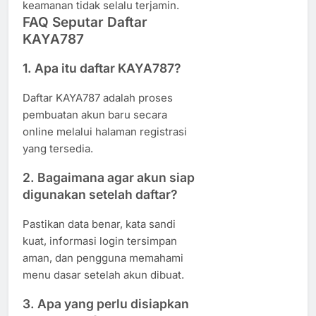
keamanan tidak selalu terjamin.
FAQ Seputar Daftar
KAYA787
1. Apa itu daftar KAYA787?
Daftar KAYA787 adalah proses
pembuatan akun baru secara
online melalui halaman registrasi
yang tersedia.
2. Bagaimana agar akun siap
digunakan setelah daftar?
Pastikan data benar, kata sandi
kuat, informasi login tersimpan
aman, dan pengguna memahami
menu dasar setelah akun dibuat.
3. Apa yang perlu disiapkan