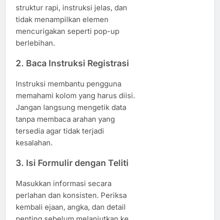
struktur rapi, instruksi jelas, dan
tidak menampilkan elemen
mencurigakan seperti pop-up
berlebihan.
2. Baca Instruksi Registrasi
Instruksi membantu pengguna
memahami kolom yang harus diisi.
Jangan langsung mengetik data
tanpa membaca arahan yang
tersedia agar tidak terjadi
kesalahan.
3. Isi Formulir dengan Teliti
Masukkan informasi secara
perlahan dan konsisten. Periksa
kembali ejaan, angka, dan detail
penting sebelum melanjutkan ke