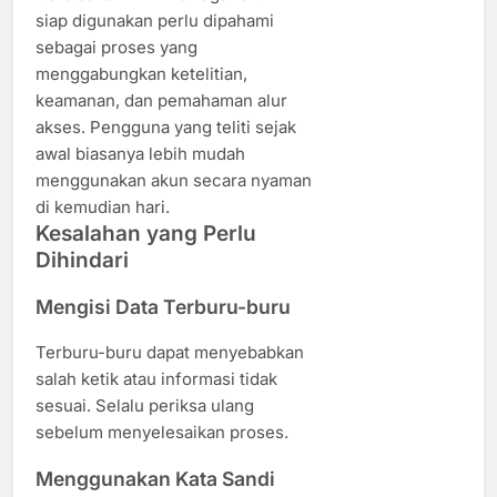
siap digunakan perlu dipahami
sebagai proses yang
menggabungkan ketelitian,
keamanan, dan pemahaman alur
akses. Pengguna yang teliti sejak
awal biasanya lebih mudah
menggunakan akun secara nyaman
di kemudian hari.
Kesalahan yang Perlu
Dihindari
Mengisi Data Terburu-buru
Terburu-buru dapat menyebabkan
salah ketik atau informasi tidak
sesuai. Selalu periksa ulang
sebelum menyelesaikan proses.
Menggunakan Kata Sandi