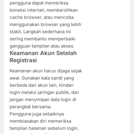
pengguna dapat memeriksa
koneksi internet, membersihkan
cache browser, atau mencoba
menggunakan browser yang lebih
stabil. Langkah sederhana ini
sering membantu memperbaiki
gangguan tampilan atau akses.
Keamanan Akun Setelah
Registrasi
Keamanan akun harus dijaga sejak
awal. Gunakan kata sandi yang
berbeda dari akun lain, hindari
login melalui jaringan publik, dan
jangan menyimpan data login di
perangkat bersama.
Pengguna juga sebaiknya
membiasakan diri memeriksa
tampilan halaman sebelum login.