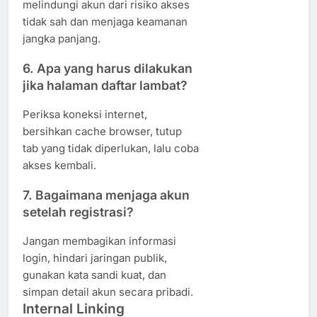
melindungi akun dari risiko akses
tidak sah dan menjaga keamanan
jangka panjang.
6. Apa yang harus dilakukan
jika halaman daftar lambat?
Periksa koneksi internet,
bersihkan cache browser, tutup
tab yang tidak diperlukan, lalu coba
akses kembali.
7. Bagaimana menjaga akun
setelah registrasi?
Jangan membagikan informasi
login, hindari jaringan publik,
gunakan kata sandi kuat, dan
simpan detail akun secara pribadi.
Internal Linking