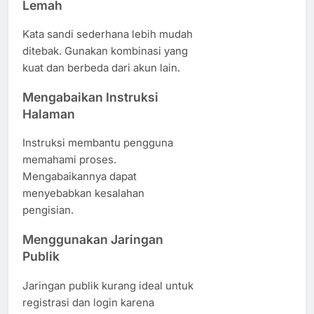
Lemah
Kata sandi sederhana lebih mudah
ditebak. Gunakan kombinasi yang
kuat dan berbeda dari akun lain.
Mengabaikan Instruksi
Halaman
Instruksi membantu pengguna
memahami proses.
Mengabaikannya dapat
menyebabkan kesalahan
pengisian.
Menggunakan Jaringan
Publik
Jaringan publik kurang ideal untuk
registrasi dan login karena