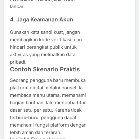
lancar.
4. Jaga Keamanan Akun
Gunakan kata sandi kuat, jangan
membagikan kode verifikasi, dan
hindari perangkat publik untuk
aktivitas yang melibatkan data
pribadi.
Contoh Skenario Praktis
Seorang pengguna baru membuka
platform digital melalui ponsel. Ia
membaca menu utama, memahami
bagian bantuan, lalu mencoba fitur
dasar satu per satu. Karena tidak
terburu-buru, pengguna dapat
memahami fungsi platform dengan
lebih aman dan terarah.