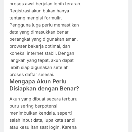
proses awal berjalan lebih terarah.
Registrasi akun bukan hanya
tentang mengisi formulir.
Pengguna juga perlu memastikan
data yang dimasukkan benar,
perangkat yang digunakan aman,
browser bekerja optimal, dan
koneksi internet stabil. Dengan
langkah yang tepat, akun dapat
lebih siap digunakan setelah
proses daftar selesai.
Mengapa Akun Perlu
Disiapkan dengan Benar?
Akun yang dibuat secara terburu-
buru sering berpotensi
menimbulkan kendala, seperti
salah input data, lupa kata sandi,
atau kesulitan saat login. Karena