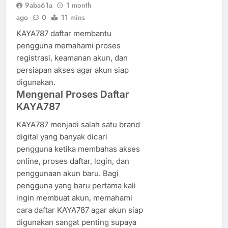
9aba61a
1 month
ago
0
11 mins
KAYA787 daftar membantu
pengguna memahami proses
registrasi, keamanan akun, dan
persiapan akses agar akun siap
digunakan.
Mengenal Proses Daftar
KAYA787
KAYA787 menjadi salah satu brand
digital yang banyak dicari
pengguna ketika membahas akses
online, proses daftar, login, dan
penggunaan akun baru. Bagi
pengguna yang baru pertama kali
ingin membuat akun, memahami
cara daftar KAYA787 agar akun siap
digunakan sangat penting supaya