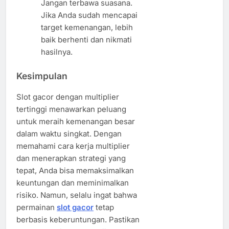
Jangan terbawa suasana.
Jika Anda sudah mencapai
target kemenangan, lebih
baik berhenti dan nikmati
hasilnya.
Kesimpulan
Slot gacor dengan multiplier
tertinggi menawarkan peluang
untuk meraih kemenangan besar
dalam waktu singkat. Dengan
memahami cara kerja multiplier
dan menerapkan strategi yang
tepat, Anda bisa memaksimalkan
keuntungan dan meminimalkan
risiko. Namun, selalu ingat bahwa
permainan
slot gacor
tetap
berbasis keberuntungan. Pastikan