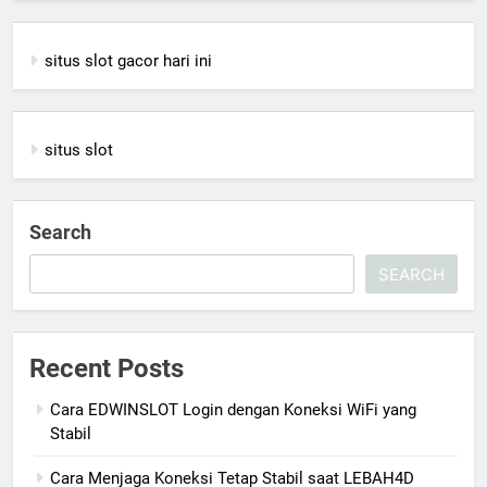
situs slot gacor hari ini
situs slot
Search
SEARCH
Recent Posts
Cara EDWINSLOT Login dengan Koneksi WiFi yang
Stabil
Cara Menjaga Koneksi Tetap Stabil saat LEBAH4D