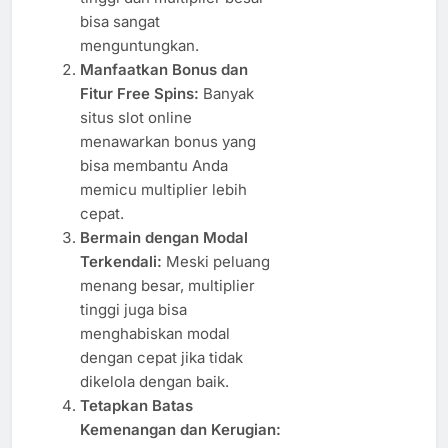
bisa sangat
menguntungkan.
Manfaatkan Bonus dan
Fitur Free Spins:
Banyak
situs slot online
menawarkan bonus yang
bisa membantu Anda
memicu multiplier lebih
cepat.
Bermain dengan Modal
Terkendali:
Meski peluang
menang besar, multiplier
tinggi juga bisa
menghabiskan modal
dengan cepat jika tidak
dikelola dengan baik.
Tetapkan Batas
Kemenangan dan Kerugian: