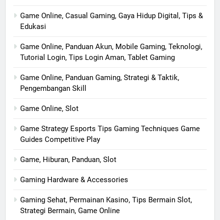
Game Online, Casual Gaming, Gaya Hidup Digital, Tips &
Edukasi
Game Online, Panduan Akun, Mobile Gaming, Teknologi,
Tutorial Login, Tips Login Aman, Tablet Gaming
Game Online, Panduan Gaming, Strategi & Taktik,
Pengembangan Skill
Game Online, Slot
Game Strategy Esports Tips Gaming Techniques Game
Guides Competitive Play
Game, Hiburan, Panduan, Slot
Gaming Hardware & Accessories
Gaming Sehat, Permainan Kasino, Tips Bermain Slot,
Strategi Bermain, Game Online