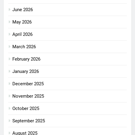
June 2026
May 2026
April 2026
March 2026
February 2026
January 2026
December 2025
November 2025
October 2025
September 2025
August 2025