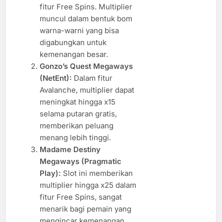
fitur Free Spins. Multiplier
muncul dalam bentuk bom
warna-warni yang bisa
digabungkan untuk
kemenangan besar.
Gonzo’s Quest Megaways
(NetEnt):
Dalam fitur
Avalanche, multiplier dapat
meningkat hingga x15
selama putaran gratis,
memberikan peluang
menang lebih tinggi.
Madame Destiny
Megaways (Pragmatic
Play):
Slot ini memberikan
multiplier hingga x25 dalam
fitur Free Spins, sangat
menarik bagi pemain yang
mengincar kemenangan