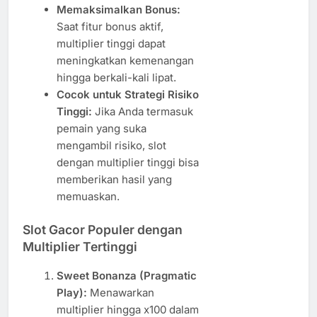
Memaksimalkan Bonus:
Saat fitur bonus aktif,
multiplier tinggi dapat
meningkatkan kemenangan
hingga berkali-kali lipat.
Cocok untuk Strategi Risiko
Tinggi:
Jika Anda termasuk
pemain yang suka
mengambil risiko, slot
dengan multiplier tinggi bisa
memberikan hasil yang
memuaskan.
Slot Gacor Populer dengan
Multiplier Tertinggi
Sweet Bonanza (Pragmatic
Play):
Menawarkan
multiplier hingga x100 dalam