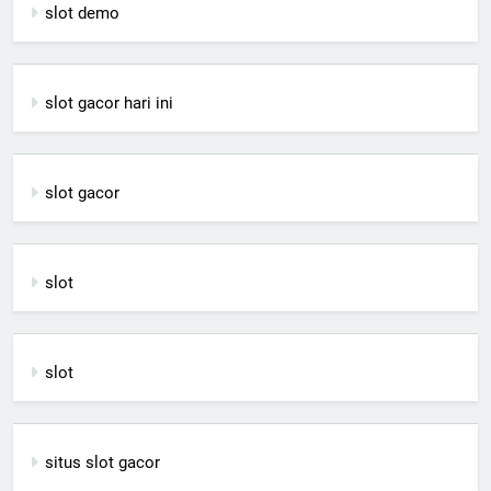
slot demo
slot gacor hari ini
slot gacor
slot
slot
situs slot gacor