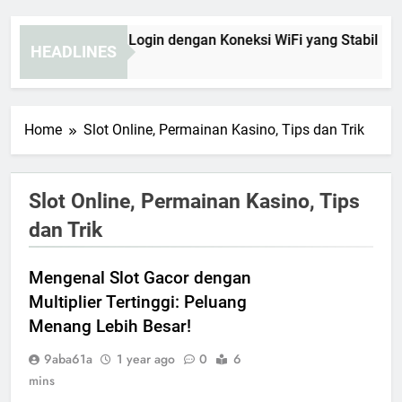
ra EDWINSLOT Login dengan Koneksi WiFi yang Stabil
HEADLINES
Weeks Ago
2
Home
Slot Online, Permainan Kasino, Tips dan Trik
Slot Online, Permainan Kasino, Tips
dan Trik
Mengenal Slot Gacor dengan
Multiplier Tertinggi: Peluang
Menang Lebih Besar!
9aba61a
1 year ago
0
6
mins