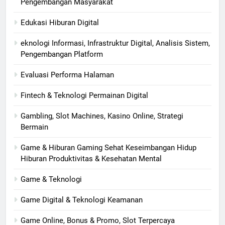
Pengembangan Masyarakat
Edukasi Hiburan Digital
eknologi Informasi, Infrastruktur Digital, Analisis Sistem,
Pengembangan Platform
Evaluasi Performa Halaman
Fintech & Teknologi Permainan Digital
Gambling, Slot Machines, Kasino Online, Strategi
Bermain
Game & Hiburan Gaming Sehat Keseimbangan Hidup
Hiburan Produktivitas & Kesehatan Mental
Game & Teknologi
Game Digital & Teknologi Keamanan
Game Online, Bonus & Promo, Slot Terpercaya