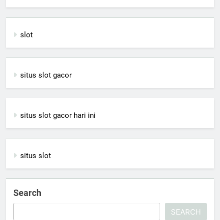
slot
situs slot gacor
situs slot gacor hari ini
situs slot
Search
SEARCH