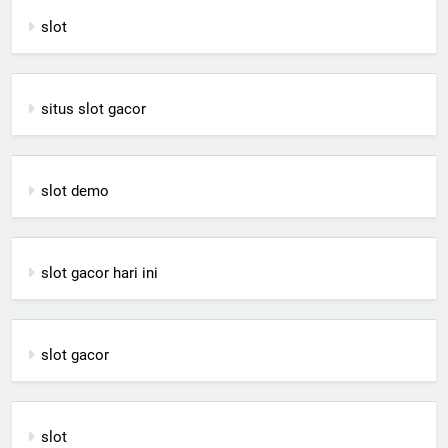
slot
situs slot gacor
slot demo
slot gacor hari ini
slot gacor
slot