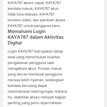
KAYA787 akses cepat, KAYA787
kendala masuk, KAYA787 akun
tidak bisa diakses, KAYA787
koneksi stabil, dan panduan akses
KAYA787 untuk pengguna baru.
Memahami Login
KAYA787 dalam Aktivitas
Digital
Login KAYA787 merupakan tahap
awal yang menentukan kualitas
pengalaman pengguna saat
mengakses akun. Proses masuk
yang lancar membuat pengguna
merasa lebih nyaman, sedangkan
kendala berulang dapat
menimbulkan kebingungan. Karena
itu, stabilitas akses menjadi bagian
penting yang perlu diperhatikan.