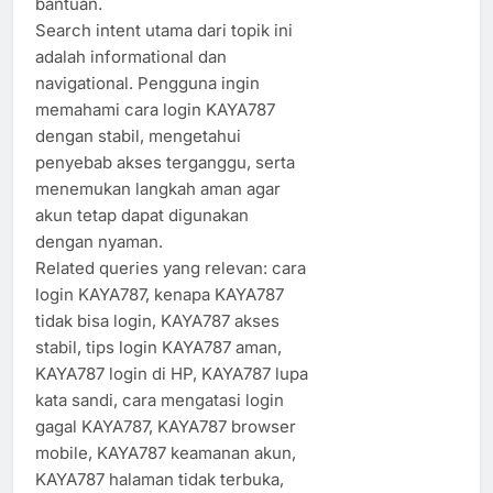
bantuan.
Search intent utama dari topik ini
adalah informational dan
navigational. Pengguna ingin
memahami cara login KAYA787
dengan stabil, mengetahui
penyebab akses terganggu, serta
menemukan langkah aman agar
akun tetap dapat digunakan
dengan nyaman.
Related queries yang relevan: cara
login KAYA787, kenapa KAYA787
tidak bisa login, KAYA787 akses
stabil, tips login KAYA787 aman,
KAYA787 login di HP, KAYA787 lupa
kata sandi, cara mengatasi login
gagal KAYA787, KAYA787 browser
mobile, KAYA787 keamanan akun,
KAYA787 halaman tidak terbuka,