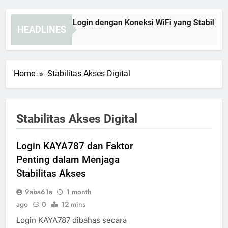
ara EDWINSLOT Login dengan Koneksi WiFi yang Stabil
HEADLINES
 Weeks Ago
Home
Stabilitas Akses Digital
Stabilitas Akses Digital
Login KAYA787 dan Faktor
Penting dalam Menjaga
Stabilitas Akses
9aba61a
1 month
ago
0
12 mins
Login KAYA787 dibahas secara