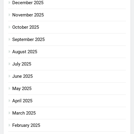
December 2025
November 2025
October 2025
September 2025
August 2025
July 2025
June 2025
May 2025
April 2025
March 2025
February 2025