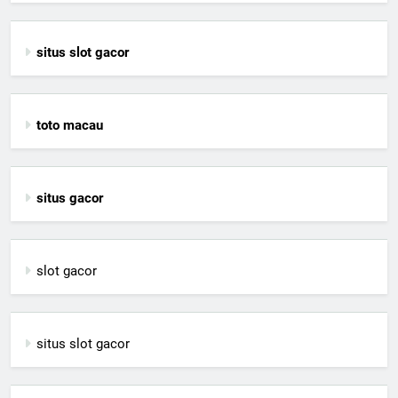
situs slot gacor
toto macau
situs gacor
slot gacor
situs slot gacor