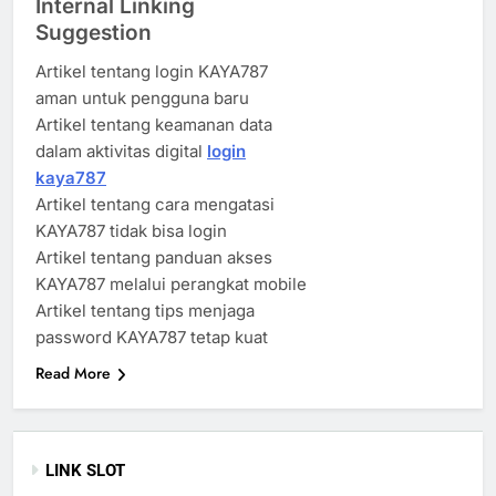
Internal Linking
Suggestion
Artikel tentang login KAYA787
aman untuk pengguna baru
Artikel tentang keamanan data
dalam aktivitas digital
login
kaya787
Artikel tentang cara mengatasi
KAYA787 tidak bisa login
Artikel tentang panduan akses
KAYA787 melalui perangkat mobile
Artikel tentang tips menjaga
password KAYA787 tetap kuat
Read More
LINK SLOT