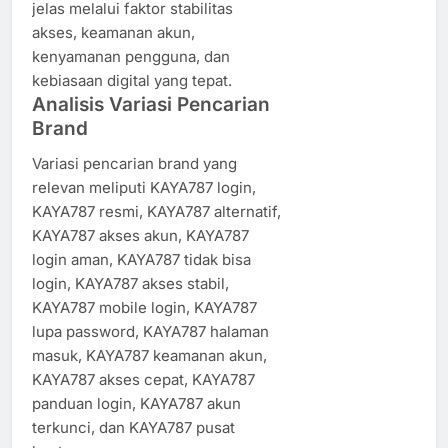
jelas melalui faktor stabilitas
akses, keamanan akun,
kenyamanan pengguna, dan
kebiasaan digital yang tepat.
Analisis Variasi Pencarian
Brand
Variasi pencarian brand yang
relevan meliputi KAYA787 login,
KAYA787 resmi, KAYA787 alternatif,
KAYA787 akses akun, KAYA787
login aman, KAYA787 tidak bisa
login, KAYA787 akses stabil,
KAYA787 mobile login, KAYA787
lupa password, KAYA787 halaman
masuk, KAYA787 keamanan akun,
KAYA787 akses cepat, KAYA787
panduan login, KAYA787 akun
terkunci, dan KAYA787 pusat