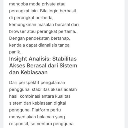
mencoba mode private atau
perangkat lain. Bila login berhasil
di perangkat berbeda,
kemungkinan masalah berasal dari
browser atau perangkat pertama.
Dengan pendekatan bertahap,
kendala dapat dianalisis tanpa
panik.
Insight Analisis: Stabilitas
Akses Berasal dari Sistem
dan Kebiasaan
Dari perspektif pengalaman
pengguna, stabilitas akses adalah
hasil kombinasi antara kualitas
sistem dan kebiasaan digital
pengguna. Platform perlu
menyediakan halaman yang
responsif, sementara pengguna