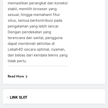
memastikan perangkat dan koneksi
stabil, memilih browser yang
sesuai, hingga memahami fitur
situs, semua berkontribusi pada
pengalaman yang lebih lancar.
Dengan pendekatan yang
terencana dan santai, pengguna
dapat menikmati aktivitas di
Lebah4D secara optimal, nyaman,
dan bebas dari kendala teknis yang
tidak perlu.
Read More
LINK SLOT