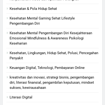
Kesehatan & Pola Hidup Sehat
Kesehatan Mental Gaming Sehat Lifestyle
Pengembangan Diri
Kesehatan Mental Pengembangan Diri Kesejahteraan
Emosional Mindfulness & Awareness Psikologi
Keseharian
Kesehatan, Lingkungan, Hidup Sehat, Polusi, Pencegahan
Penyakit
Keuangan Digital, Teknologi, Pembayaran Online
kreativitas dan inovasi, strategi bisnis, pengembangan
diri, literasi finansial, pengambilan keputusan, mindset
sukses, kewirausahaan
Literasi Digital