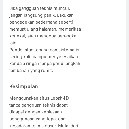
Jika gangguan teknis muncul,
jangan langsung panik. Lakukan
pengecekan sederhana seperti
memuat ulang halaman, memeriksa
koneksi, atau mencoba perangkat
lain.
Pendekatan tenang dan sistematis
sering kali mampu menyelesaikan
kendala ringan tanpa perlu langkah
tambahan yang rumit.
Kesimpulan
Menggunakan situs Lebah4D
tanpa gangguan teknis dapat
dicapai dengan kebiasaan
penggunaan yang tepat dan
kesadaran teknis dasar. Mulai dari