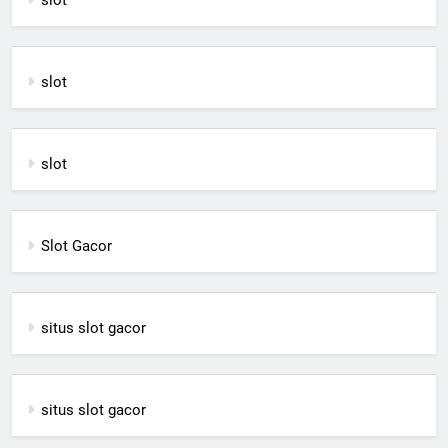
slot
slot
slot
Slot Gacor
situs slot gacor
situs slot gacor