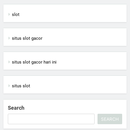
slot
situs slot gacor
situs slot gacor hari ini
situs slot
Search
SEARCH