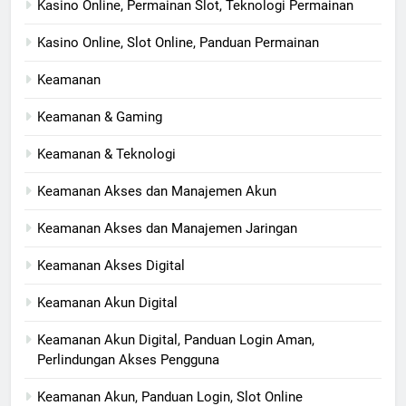
Kasino Online, Permainan Slot, Teknologi Permainan
Kasino Online, Slot Online, Panduan Permainan
Keamanan
Keamanan & Gaming
Keamanan & Teknologi
Keamanan Akses dan Manajemen Akun
Keamanan Akses dan Manajemen Jaringan
Keamanan Akses Digital
Keamanan Akun Digital
Keamanan Akun Digital, Panduan Login Aman,
Perlindungan Akses Pengguna
Keamanan Akun, Panduan Login, Slot Online