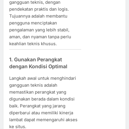
gangguan teknis, dengan
pendekatan praktis dan logis.
Tujuannya adalah membantu
pengguna menciptakan
pengalaman yang lebih stabil,
aman, dan nyaman tanpa perlu
keahlian teknis khusus.
1. Gunakan Perangkat
dengan Kondisi Optimal
Langkah awal untuk menghindari
gangguan teknis adalah
memastikan perangkat yang
digunakan berada dalam kondisi
baik. Perangkat yang jarang
diperbarui atau memiliki kinerja
lambat dapat memengaruhi akses
ke situs.