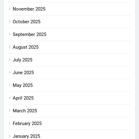
November 2025
October 2025
September 2025
August 2025
July 2025
June 2025
May 2025
April 2025
March 2025
February 2025
January 2025