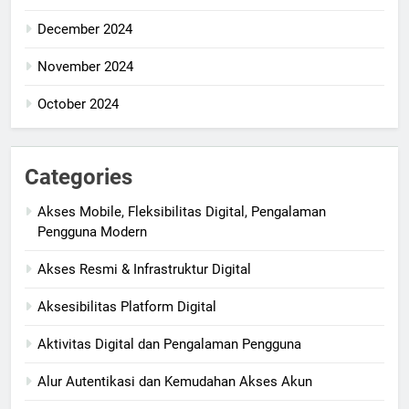
December 2024
November 2024
October 2024
Categories
Akses Mobile, Fleksibilitas Digital, Pengalaman
Pengguna Modern
Akses Resmi & Infrastruktur Digital
Aksesibilitas Platform Digital
Aktivitas Digital dan Pengalaman Pengguna
Alur Autentikasi dan Kemudahan Akses Akun