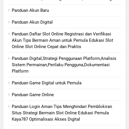
Panduan Akun Baru
Panduan Akun Digital
Panduan Daftar Slot Online Registrasi dan Verifikasi
Akun Tips Bermain Aman untuk Pemula Edukasi Slot
Online Slot Online Cepat dan Praktis
Panduan Digital,Strategi Penggunaan Platform,Analisis
Sistem Permainan,Perilaku Pengguna,Dokumentasi
Platform
Panduan Game Digital untuk Pemula
Panduan Game Online
Panduan Login Aman Tips Menghindari Pemblokiran
Situs Strategi Bermain Slot Online Edukasi Pemula
Kaya787 Optimalisasi Akses Digital