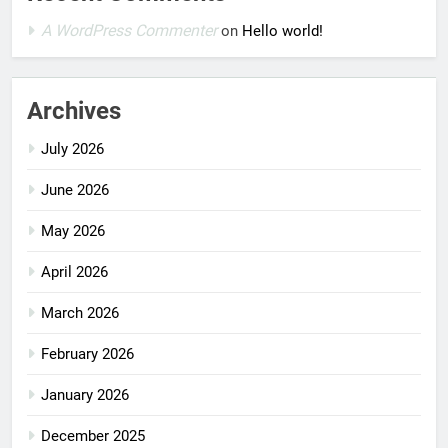
A WordPress Commenter
on
Hello world!
Archives
July 2026
June 2026
May 2026
April 2026
March 2026
February 2026
January 2026
December 2025