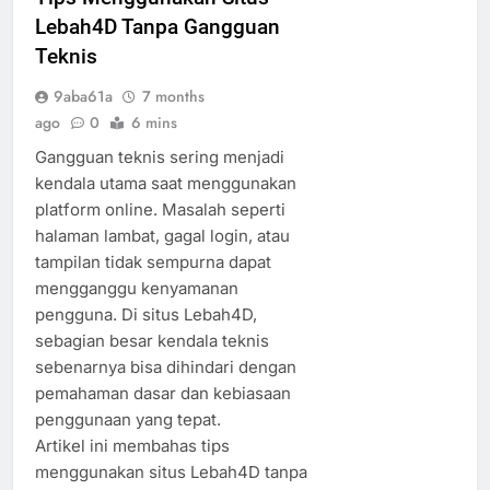
Lebah4D Tanpa Gangguan
Teknis
9aba61a
7 months
ago
0
6 mins
Gangguan teknis sering menjadi
kendala utama saat menggunakan
platform online. Masalah seperti
halaman lambat, gagal login, atau
tampilan tidak sempurna dapat
mengganggu kenyamanan
pengguna. Di situs Lebah4D,
sebagian besar kendala teknis
sebenarnya bisa dihindari dengan
pemahaman dasar dan kebiasaan
penggunaan yang tepat.
Artikel ini membahas tips
menggunakan situs Lebah4D tanpa