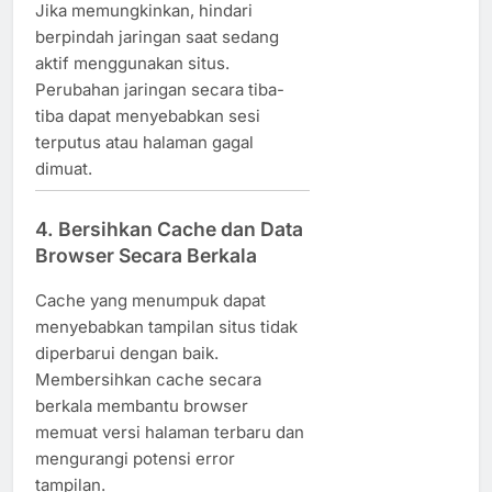
Jika memungkinkan, hindari
berpindah jaringan saat sedang
aktif menggunakan situs.
Perubahan jaringan secara tiba-
tiba dapat menyebabkan sesi
terputus atau halaman gagal
dimuat.
4. Bersihkan Cache dan Data
Browser Secara Berkala
Cache yang menumpuk dapat
menyebabkan tampilan situs tidak
diperbarui dengan baik.
Membersihkan cache secara
berkala membantu browser
memuat versi halaman terbaru dan
mengurangi potensi error
tampilan.