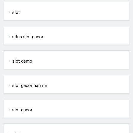
slot
situs slot gacor
slot demo
slot gacor hari ini
slot gacor