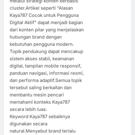
melalui strategi konten berbasis
cluster.Artikel seperti “Alasan
Kaya787 Cocok untuk Pengguna
Digital Aktif” dapat menjadi bagian
dari konten pilar yang menjelaskan
hubungan brand dengan
kebutuhan pengguna modern.
Topik pendukung dapat mencakup
sistem akses stabil, keamanan
digital, tampilan mobile responsif,
panduan navigasi, informasi resmi,
dan performa adaptif.Semua topik
tersebut saling berkaitan dan
membantu mesin pencari
memahami konteks Kaya787
secara lebih luas.
Keyword Kaya787 sebaiknya
digunakan secara
natural.Menyebut brand terlalu