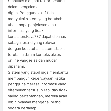
Stabilitas menjadi faktor penting
dalam pengalaman
digital.Pengguna aktif tidak
menyukai sistem yang berubah-
ubah tanpa penjelasan atau
informasi yang tidak
konsisten.Kaya787 dapat dibahas
sebagai brand yang relevan
dengan kebutuhan sistem stabil,
terutama dalam konteks akses
online yang jelas dan mudah
dipahami.
Sistem yang stabil juga membantu
membangun kepercayaan.Ketika
pengguna merasa informasi yang
ditemukan tersusun rapi dan tidak
saling bertentangan, mereka akan
lebih nyaman mengenal brand
secara bertahap.