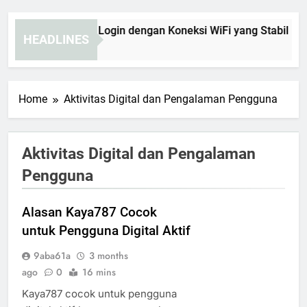
ra EDWINSLOT Login dengan Koneksi WiFi yang Stabil
C
HEADLINES
Weeks Ago
3
Home
Aktivitas Digital dan Pengalaman Pengguna
Aktivitas Digital dan Pengalaman
Pengguna
Alasan Kaya787 Cocok
untuk Pengguna Digital Aktif
9aba61a
3 months
ago
0
16 mins
Kaya787 cocok untuk pengguna