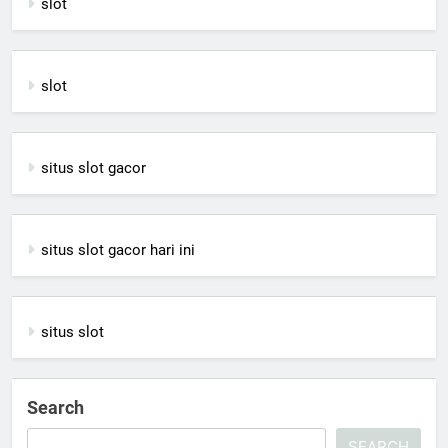
slot
slot
situs slot gacor
situs slot gacor hari ini
situs slot
Search
SEARCH