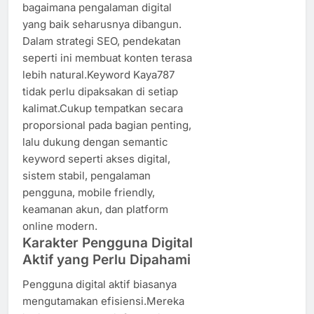
bagaimana pengalaman digital
yang baik seharusnya dibangun.
Dalam strategi SEO, pendekatan
seperti ini membuat konten terasa
lebih natural.Keyword Kaya787
tidak perlu dipaksakan di setiap
kalimat.Cukup tempatkan secara
proporsional pada bagian penting,
lalu dukung dengan semantic
keyword seperti akses digital,
sistem stabil, pengalaman
pengguna, mobile friendly,
keamanan akun, dan platform
online modern.
Karakter Pengguna Digital
Aktif yang Perlu Dipahami
Pengguna digital aktif biasanya
mengutamakan efisiensi.Mereka