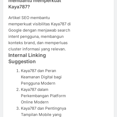
membantu memperkuat
Kaya787?
Artikel SEO membantu
memperkuat visibilitas Kaya787 di
Google dengan menjawab search
intent pengguna, membangun
konteks brand, dan memperluas
cluster informasi yang relevan.
Internal Linking
Suggestion
Kaya787 dan Peran
Keamanan Digital bagi
Pengguna Modern
Kaya787 dalam
Perkembangan Platform
Online Modern
Kaya787 dan Pentingnya
Tampilan Mobile yang