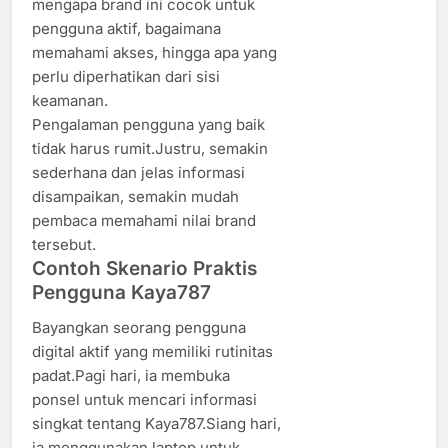
mengapa brand ini cocok untuk
pengguna aktif, bagaimana
memahami akses, hingga apa yang
perlu diperhatikan dari sisi
keamanan.
Pengalaman pengguna yang baik
tidak harus rumit.Justru, semakin
sederhana dan jelas informasi
disampaikan, semakin mudah
pembaca memahami nilai brand
tersebut.
Contoh Skenario Praktis
Pengguna Kaya787
Bayangkan seorang pengguna
digital aktif yang memiliki rutinitas
padat.Pagi hari, ia membuka
ponsel untuk mencari informasi
singkat tentang Kaya787.Siang hari,
ia menggunakan laptop untuk