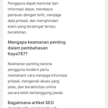
Pengguna dapat memulai dari
informasi dasar, membaca
panduan dengan teliti, menjaga
data pribadi, dan menghindari
klaim yang terdengar terlalu
berlebihan.
Mengapa keamanan penting
dalam pembahasan
Kaya787?
Keamanan penting karena
pengguna modern perlu
memahami cara menjaga informasi
pribadi, mengenali akses yang
jelas, dan beraktivitas online
secara lebih bertanggung jawab.
Bagaimana artikel SEO