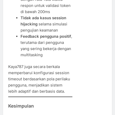
respon untuk validasi token
di bawah 200ms
Tidak ada kasus session
hijacking
selama simulasi
pengujian keamanan
Feedback pengguna positif
,
terutama dari pengguna
yang sering bekerja dengan
multitasking
Kaya787 juga secara berkala
memperbarui konfigurasi session
timeout berdasarkan pola perilaku
pengguna, menjadikan sistem
lebih adaptif dan berbasis data.
Kesimpulan