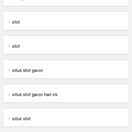
slot
slot
situs slot gacor
situs slot gacor hari ini
situs slot