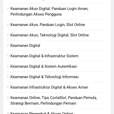
Keamanan Akun Digital, Panduan Login Aman,
Perlindungan Akses Pengguna
Keamanan Akun, Panduan Login, Slot Online
Keamanan Akun, Teknologi Digital, Slot Online
Keamanan Digital
Keamanan Digital & Infrastruktur Sistem
Keamanan Digital & Sistem Autentikasi
Keamanan Digital & Teknologi Informasi
Keamanan Infrastruktur Digital & Akses Aman
Keamanan Online, Tips CorlaSlot, Panduan Pemula,
Strategi Bermain, Perlindungan Pemain
Keamanan Perangkat & Akses Online