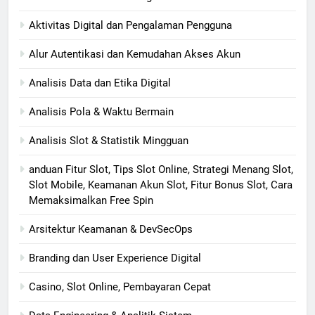
Aktivitas Digital dan Pengalaman Pengguna
Alur Autentikasi dan Kemudahan Akses Akun
Analisis Data dan Etika Digital
Analisis Pola & Waktu Bermain
Analisis Slot & Statistik Mingguan
anduan Fitur Slot, Tips Slot Online, Strategi Menang Slot,
Slot Mobile, Keamanan Akun Slot, Fitur Bonus Slot, Cara
Memaksimalkan Free Spin
Arsitektur Keamanan & DevSecOps
Branding dan User Experience Digital
Casino, Slot Online, Pembayaran Cepat