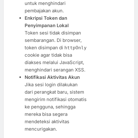
untuk menghindari
pembajakan akun.
Enkripsi Token dan
Penyimpanan Lokal
Token sesi tidak disimpan
sembarangan. Di browser,
token disimpan di
httpOnly
cookie agar tidak bisa
diakses melalui JavaScript,
menghindari serangan XSS.
Notifikasi Aktivitas Akun
Jika sesi login dilakukan
dari perangkat baru, sistem
mengirim notifikasi otomatis
ke pengguna, sehingga
mereka bisa segera
mendeteksi aktivitas
mencurigakan.