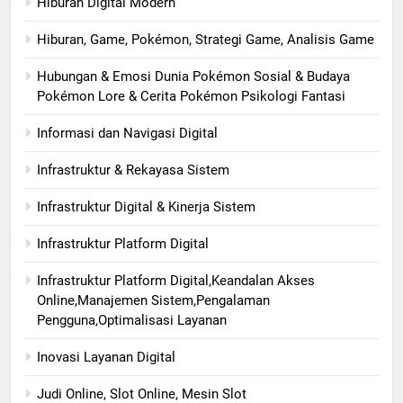
Hiburan Digital Modern
Hiburan, Game, Pokémon, Strategi Game, Analisis Game
Hubungan & Emosi Dunia Pokémon Sosial & Budaya
Pokémon Lore & Cerita Pokémon Psikologi Fantasi
Informasi dan Navigasi Digital
Infrastruktur & Rekayasa Sistem
Infrastruktur Digital & Kinerja Sistem
Infrastruktur Platform Digital
Infrastruktur Platform Digital,Keandalan Akses
Online,Manajemen Sistem,Pengalaman
Pengguna,Optimalisasi Layanan
Inovasi Layanan Digital
Judi Online, Slot Online, Mesin Slot