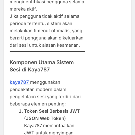
mengidentifikasi pengguna selama
mereka aktif.
Jika pengguna tidak aktif selama
periode tertentu, sistem akan
melakukan timeout otomatis, yang
berarti pengguna akan dikeluarkan
dari sesi untuk alasan keamanan.
Komponen Utama Sistem
Sesi di Kaya787
kaya787
menggunakan
pendekatan modern dalam
pengelolaan sesi yang terdiri dari
beberapa elemen penting:
Token Sesi Berbasis JWT
(JSON Web Token)
Kaya787 memanfaatkan
JWT untuk menyimpan