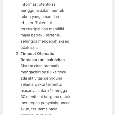
informasi otentikasi
pengguna dalam bentuk
token yang aman dan
efisien. Token ini
terenkripsi dan memiliki
masa berlaku tertentu,
sehingga mencegah akses
tidak sah.
Timeout Otomatis
Berdasarkan Inaktivitas
Sistem akan otomatis
mengakhiri sesi jika tidak
ada aktivitas pengguna
selama waktu tertentu,
biasanya antara 15 hingga
30 menit. Ini berguna untuk
mencegah penyalahgunaan
akun, terutama pada