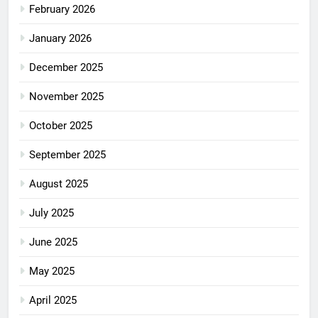
February 2026
January 2026
December 2025
November 2025
October 2025
September 2025
August 2025
July 2025
June 2025
May 2025
April 2025