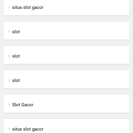
situs slot gacor
slot
slot
slot
Slot Gacor
situs slot gacor