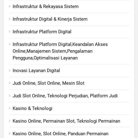
Infrastruktur & Rekayasa Sistem
Infrastruktur Digital & Kinerja Sistem
Infrastruktur Platform Digital
Infrastruktur Platform Digital,Keandalan Akses
Online,Manajemen Sistem,Pengalaman
Pengguna,Optimalisasi Layanan
Inovasi Layanan Digital
Judi Online, Slot Online, Mesin Slot
Judi Slot Online, Teknologi Perjudian, Platform Judi
Kasino & Teknologi
Kasino Online, Permainan Slot, Teknologi Permainan
Kasino Online, Slot Online, Panduan Permainan