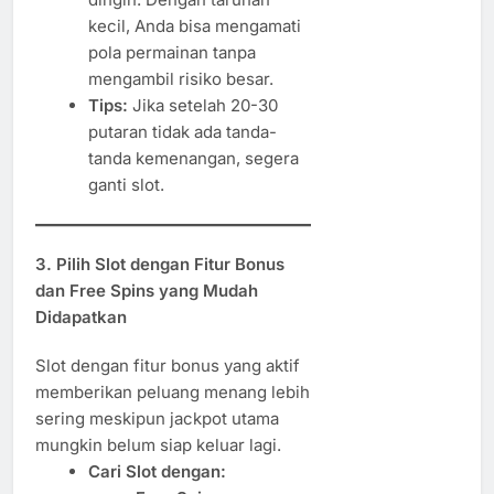
kecil, Anda bisa mengamati
pola permainan tanpa
mengambil risiko besar.
Tips:
Jika setelah 20-30
putaran tidak ada tanda-
tanda kemenangan, segera
ganti slot.
3. Pilih Slot dengan Fitur Bonus
dan Free Spins yang Mudah
Didapatkan
Slot dengan fitur bonus yang aktif
memberikan peluang menang lebih
sering meskipun jackpot utama
mungkin belum siap keluar lagi.
Cari Slot dengan: