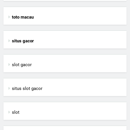
toto macau
situs gacor
slot gacor
situs slot gacor
slot