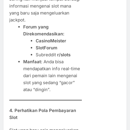
informasi mengenai slot mana
yang baru saja mengeluarkan
jackpot.
Forum yang
Direkomendasikan:
CasinoMeister
SlotForum
Subreddit
r/slots
Manfaat:
Anda bisa
mendapatkan info real-time
dari pemain lain mengenai
slot yang sedang “gacor”
atau “dingin”.
4. Perhatikan Pola Pembayaran
Slot