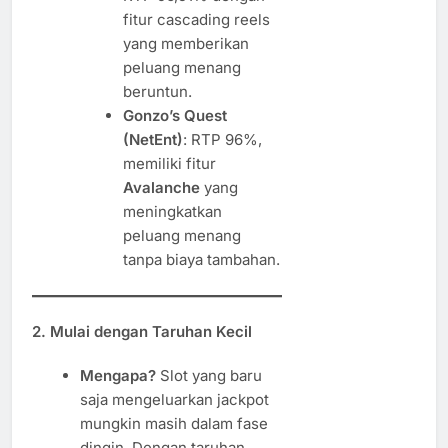
fitur cascading reels
yang memberikan
peluang menang
beruntun.
Gonzo’s Quest
(NetEnt)
: RTP 96%,
memiliki fitur
Avalanche
yang
meningkatkan
peluang menang
tanpa biaya tambahan.
2. Mulai dengan Taruhan Kecil
Mengapa?
Slot yang baru
saja mengeluarkan jackpot
mungkin masih dalam fase
dingin. Dengan taruhan