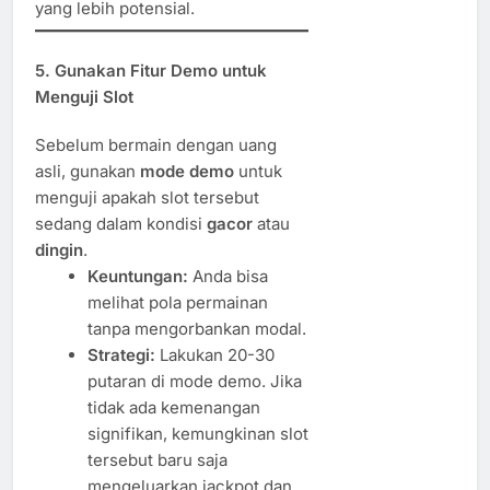
yang lebih potensial.
5. Gunakan Fitur Demo untuk
Menguji Slot
Sebelum bermain dengan uang
asli, gunakan
mode demo
untuk
menguji apakah slot tersebut
sedang dalam kondisi
gacor
atau
dingin
.
Keuntungan:
Anda bisa
melihat pola permainan
tanpa mengorbankan modal.
Strategi:
Lakukan 20-30
putaran di mode demo. Jika
tidak ada kemenangan
signifikan, kemungkinan slot
tersebut baru saja
mengeluarkan jackpot dan