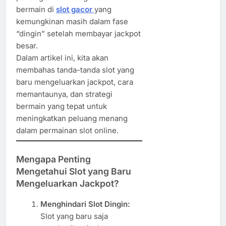
bermain di
slot gacor
yang
kemungkinan masih dalam fase
“dingin” setelah membayar jackpot
besar.
Dalam artikel ini, kita akan
membahas tanda-tanda slot yang
baru mengeluarkan jackpot, cara
memantaunya, dan strategi
bermain yang tepat untuk
meningkatkan peluang menang
dalam permainan slot online.
Mengapa Penting
Mengetahui Slot yang Baru
Mengeluarkan Jackpot?
Menghindari Slot Dingin:
Slot yang baru saja