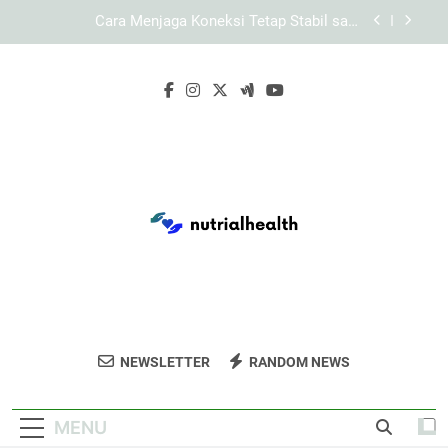
Skip
Cara Mengoptimalkan Jaringan Internet untuk
to
Login KAYA787
content
Cara Mengatasi KAYA787 Login yang Meminta
Verifikasi Berulang
Cara EDWINSLOT Login dengan Koneksi WiFi
yang Stabil
Cara Menjaga Koneksi Tetap Stabil saat
LEBAH4D Login
Cara Mengoptimalkan Jaringan Internet untuk
Login KAYA787
Cara Mengatasi KAYA787 Login yang Meminta
Verifikasi Berulang
Nutrial Health
Tingkatkan Kesehatan Anda Dengan
NEWSLETTER
RANDOM NEWS
Panduan Dari Nutrial Health. Tips
Kesehatan, Diet, Dan Kebugaran Untuk Gaya
MENU
Hidup Sehat.