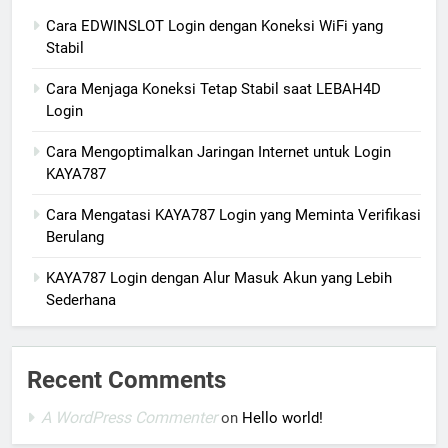
Cara EDWINSLOT Login dengan Koneksi WiFi yang
Stabil
Cara Menjaga Koneksi Tetap Stabil saat LEBAH4D
Login
Cara Mengoptimalkan Jaringan Internet untuk Login
KAYA787
Cara Mengatasi KAYA787 Login yang Meminta Verifikasi
Berulang
KAYA787 Login dengan Alur Masuk Akun yang Lebih
Sederhana
Recent Comments
A WordPress Commenter
on
Hello world!