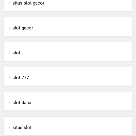
situs slot gacor
slot gacor
slot
slot 777
slot dana
situs slot