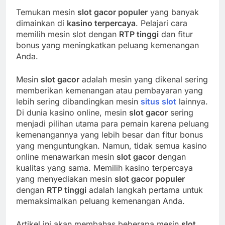
Temukan mesin
slot gacor populer
yang banyak
dimainkan di
kasino terpercaya
. Pelajari cara
memilih mesin slot dengan
RTP tinggi
dan fitur
bonus yang meningkatkan peluang kemenangan
Anda.
Mesin
slot gacor
adalah mesin yang dikenal sering
memberikan kemenangan atau pembayaran yang
lebih sering dibandingkan mesin
situs slot
lainnya.
Di dunia kasino online, mesin
slot gacor
sering
menjadi pilihan utama para pemain karena peluang
kemenangannya yang lebih besar dan fitur bonus
yang menguntungkan. Namun, tidak semua kasino
online menawarkan mesin
slot gacor
dengan
kualitas yang sama. Memilih kasino terpercaya
yang menyediakan mesin
slot gacor populer
dengan
RTP tinggi
adalah langkah pertama untuk
memaksimalkan peluang kemenangan Anda.
Artikel ini akan membahas beberapa mesin
slot