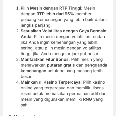
Pilih Mesin dengan RTP Tinggi
: Mesin
dengan
RTP lebih dari 95%
memberi
peluang kemenangan yang lebih baik dalam
jangka panjang.
Sesuaikan Volatilitas dengan Gaya Bermain
Anda
: Pilih mesin dengan volatilitas rendah
jika Anda ingin kemenangan yang lebih
sering, atau pilih mesin dengan volatilitas
tinggi jika Anda mengejar jackpot besar.
Manfaatkan Fitur Bonus
: Pilih mesin yang
menawarkan
putaran gratis
dan
pengganda
kemenangan
untuk peluang menang lebih
besar.
Mainkan di Kasino Terpercaya
: Pilih kasino
online yang terpercaya dan memiliki lisensi
resmi untuk memastikan permainan adil dan
mesin yang digunakan memiliki
RNG
yang
sah.