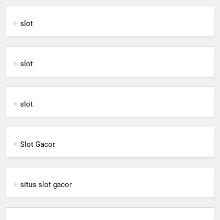
slot
slot
slot
Slot Gacor
situs slot gacor