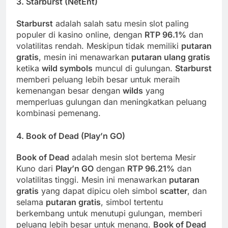
3. Starburst (NetEnt)
Starburst
adalah salah satu mesin slot paling
populer di kasino online, dengan
RTP 96.1%
dan
volatilitas rendah. Meskipun tidak memiliki
putaran
gratis
, mesin ini menawarkan
putaran ulang gratis
ketika
wild symbols
muncul di gulungan.
Starburst
memberi peluang lebih besar untuk meraih
kemenangan besar dengan
wilds
yang
memperluas gulungan dan meningkatkan peluang
kombinasi pemenang.
4. Book of Dead (Play’n GO)
Book of Dead
adalah mesin slot bertema Mesir
Kuno dari
Play’n GO
dengan
RTP 96.21%
dan
volatilitas tinggi. Mesin ini menawarkan
putaran
gratis
yang dapat dipicu oleh simbol
scatter
, dan
selama
putaran gratis
, simbol tertentu
berkembang untuk menutupi gulungan, memberi
peluang lebih besar untuk menang.
Book of Dead