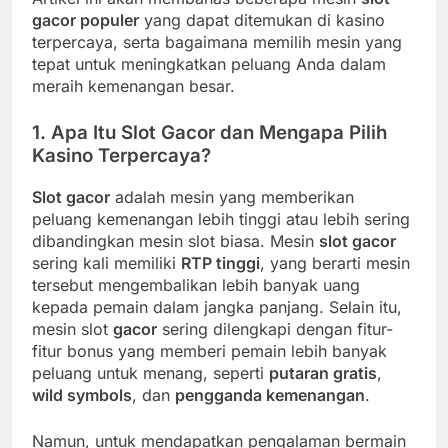
gacor populer
yang dapat ditemukan di kasino
terpercaya, serta bagaimana memilih mesin yang
tepat untuk meningkatkan peluang Anda dalam
meraih kemenangan besar.
1.
Apa Itu Slot Gacor dan Mengapa Pilih
Kasino Terpercaya?
Slot gacor
adalah mesin yang memberikan
peluang kemenangan lebih tinggi atau lebih sering
dibandingkan mesin slot biasa. Mesin
slot gacor
sering kali memiliki
RTP tinggi
, yang berarti mesin
tersebut mengembalikan lebih banyak uang
kepada pemain dalam jangka panjang. Selain itu,
mesin slot
gacor
sering dilengkapi dengan fitur-
fitur bonus yang memberi pemain lebih banyak
peluang untuk menang, seperti
putaran gratis
,
wild symbols
, dan
pengganda kemenangan
.
Namun, untuk mendapatkan pengalaman bermain