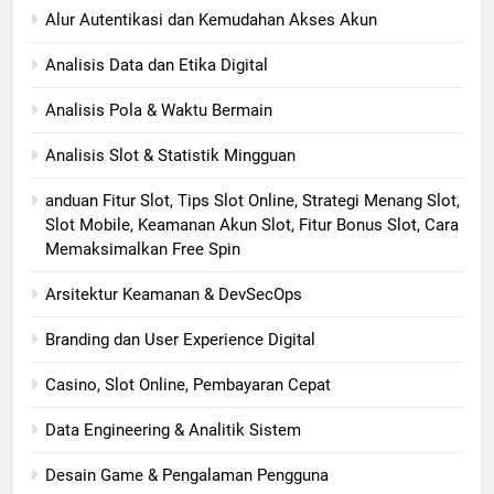
Alur Autentikasi dan Kemudahan Akses Akun
Analisis Data dan Etika Digital
Analisis Pola & Waktu Bermain
Analisis Slot & Statistik Mingguan
anduan Fitur Slot, Tips Slot Online, Strategi Menang Slot,
Slot Mobile, Keamanan Akun Slot, Fitur Bonus Slot, Cara
Memaksimalkan Free Spin
Arsitektur Keamanan & DevSecOps
Branding dan User Experience Digital
Casino, Slot Online, Pembayaran Cepat
Data Engineering & Analitik Sistem
Desain Game & Pengalaman Pengguna