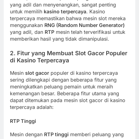
yang adil dan menyenangkan, sangat penting
untuk memilih
kasino terpercaya
. Kasino
terpercaya memastikan bahwa mesin slot mereka
menggunakan
RNG (Random Number Generator)
yang adil, dan
RTP
mesin telah terverifikasi untuk
memberikan hasil yang tidak dimanipulasi.
2.
Fitur yang Membuat Slot Gacor Populer
di Kasino Terpercaya
Mesin
slot gacor
populer di kasino terpercaya
sering dilengkapi dengan beberapa fitur yang
meningkatkan peluang pemain untuk meraih
kemenangan besar. Beberapa fitur utama yang
dapat ditemukan pada mesin slot gacor di kasino
terpercaya adalah:
RTP Tinggi
Mesin dengan
RTP tinggi
memberi peluang yang