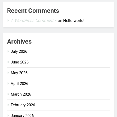
Recent Comments
A WordPress Commenter
on
Hello world!
Archives
July 2026
June 2026
May 2026
April 2026
March 2026
February 2026
January 2026