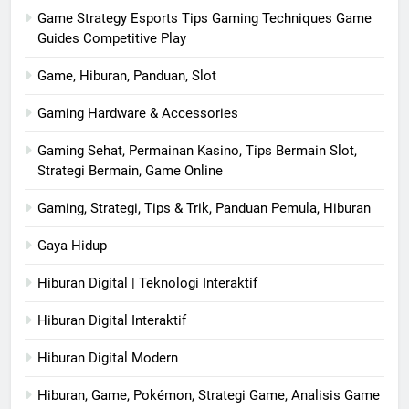
Game Strategy Esports Tips Gaming Techniques Game
Guides Competitive Play
Game, Hiburan, Panduan, Slot
Gaming Hardware & Accessories
Gaming Sehat, Permainan Kasino, Tips Bermain Slot,
Strategi Bermain, Game Online
Gaming, Strategi, Tips & Trik, Panduan Pemula, Hiburan
Gaya Hidup
Hiburan Digital | Teknologi Interaktif
Hiburan Digital Interaktif
Hiburan Digital Modern
Hiburan, Game, Pokémon, Strategi Game, Analisis Game