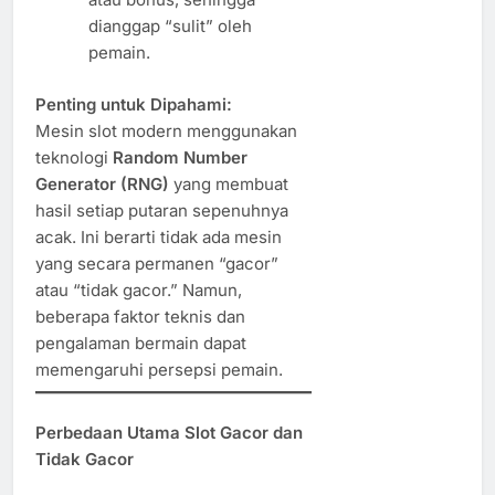
dianggap “sulit” oleh
pemain.
Penting untuk Dipahami:
Mesin slot modern menggunakan
teknologi
Random Number
Generator (RNG)
yang membuat
hasil setiap putaran sepenuhnya
acak. Ini berarti tidak ada mesin
yang secara permanen “gacor”
atau “tidak gacor.” Namun,
beberapa faktor teknis dan
pengalaman bermain dapat
memengaruhi persepsi pemain.
Perbedaan Utama Slot Gacor dan
Tidak Gacor