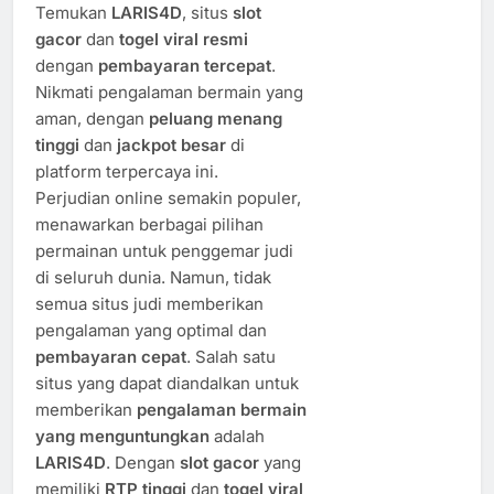
Temukan
LARIS4D
, situs
slot
gacor
dan
togel viral resmi
dengan
pembayaran tercepat
.
Nikmati pengalaman bermain yang
aman, dengan
peluang menang
tinggi
dan
jackpot besar
di
platform terpercaya ini.
Perjudian online semakin populer,
menawarkan berbagai pilihan
permainan untuk penggemar judi
di seluruh dunia. Namun, tidak
semua situs judi memberikan
pengalaman yang optimal dan
pembayaran cepat
. Salah satu
situs yang dapat diandalkan untuk
memberikan
pengalaman bermain
yang menguntungkan
adalah
LARIS4D
. Dengan
slot gacor
yang
memiliki
RTP tinggi
dan
togel viral