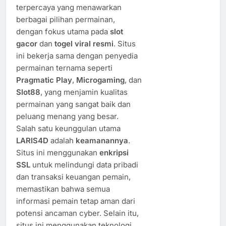
terpercaya yang menawarkan
berbagai pilihan permainan,
dengan fokus utama pada
slot
gacor
dan
togel viral resmi
. Situs
ini bekerja sama dengan penyedia
permainan ternama seperti
Pragmatic Play
,
Microgaming
, dan
Slot88
, yang menjamin kualitas
permainan yang sangat baik dan
peluang menang yang besar.
Salah satu keunggulan utama
LARIS4D
adalah
keamanannya
.
Situs ini menggunakan
enkripsi
SSL
untuk melindungi data pribadi
dan transaksi keuangan pemain,
memastikan bahwa semua
informasi pemain tetap aman dari
potensi ancaman cyber. Selain itu,
situs ini menggunakan teknologi