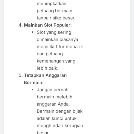
meningkatkan
peluang bermain
tanpa risiko besar.
Mainkan Slot Populer:
Slot yang sering
dimainkan biasanya
memiliki fitur menarik
dan peluang
kemenangan yang
lebih baik.
Tetapkan Anggaran
Bermain:
Jangan pernah
bermain melebihi
anggaran Anda.
Bermain dengan bijak
adalah kunci untuk
menghindari kerugian
besar.