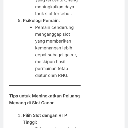
meningkatkan daya
tarik slot tersebut.
Psikologi Pemain:
Pemain cenderung
menganggap slot
yang memberikan
kemenangan lebih
cepat sebagai gacor,
meskipun hasil
permainan tetap
diatur oleh RNG.
Tips untuk Meningkatkan Peluang
Menang di Slot Gacor
Pilih Slot dengan RTP
Tinggi: