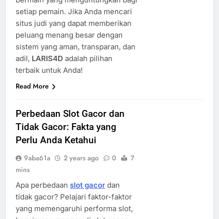
setiap pemain. Jika Anda mencari
situs judi yang dapat memberikan
peluang menang besar dengan
sistem yang aman, transparan, dan
adil,
LARIS4D
adalah pilihan
terbaik untuk Anda!
Read More
Perbedaan Slot Gacor dan
Tidak Gacor: Fakta yang
Perlu Anda Ketahui
9aba61a
2 years ago
0
7
mins
Apa perbedaan
slot gacor
dan
tidak gacor? Pelajari faktor-faktor
yang memengaruhi performa slot,