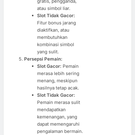
gratis, pengganda,
atau simbol liar.
Slot Tidak Gacor:
Fitur bonus jarang
diaktifkan, atau
membutuhkan
kombinasi simbol
yang sulit.
Persepsi Pemain:
Slot Gacor:
Pemain
merasa lebih sering
menang, meskipun
hasilnya tetap acak.
Slot Tidak Gacor:
Pemain merasa sulit
mendapatkan
kemenangan, yang
dapat memengaruhi
pengalaman bermain.