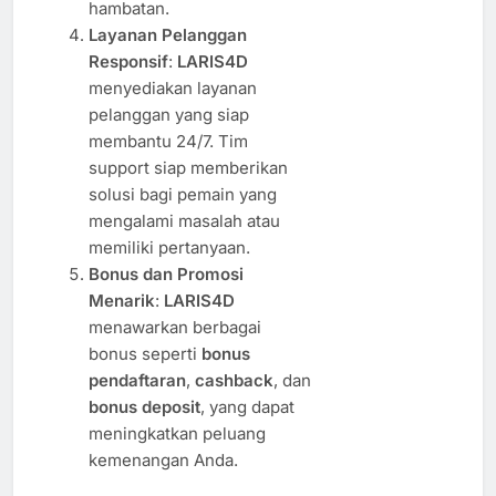
hambatan.
Layanan Pelanggan
Responsif
:
LARIS4D
menyediakan layanan
pelanggan yang siap
membantu 24/7. Tim
support siap memberikan
solusi bagi pemain yang
mengalami masalah atau
memiliki pertanyaan.
Bonus dan Promosi
Menarik
:
LARIS4D
menawarkan berbagai
bonus seperti
bonus
pendaftaran
,
cashback
, dan
bonus deposit
, yang dapat
meningkatkan peluang
kemenangan Anda.