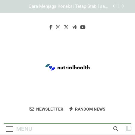
Skip
Cara Mengoptimalkan Jaringan Internet untuk
to
Login KAYA787
content
Cara Mengatasi KAYA787 Login yang Meminta
Verifikasi Berulang
Cara EDWINSLOT Login dengan Koneksi WiFi
yang Stabil
Cara Menjaga Koneksi Tetap Stabil saat
LEBAH4D Login
Cara Mengoptimalkan Jaringan Internet untuk
Login KAYA787
Cara Mengatasi KAYA787 Login yang Meminta
Verifikasi Berulang
Nutrial Health
Tingkatkan Kesehatan Anda Dengan
NEWSLETTER
RANDOM NEWS
Panduan Dari Nutrial Health. Tips
Kesehatan, Diet, Dan Kebugaran Untuk Gaya
MENU
Hidup Sehat.