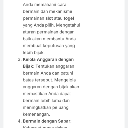
Anda memahami cara
bermain dan mekanisme
permainan
slot
atau
togel
yang Anda pilih. Mengetahui
aturan permainan dengan
baik akan membantu Anda
membuat keputusan yang
lebih bijak.
Kelola Anggaran dengan
Bijak
: Tentukan anggaran
bermain Anda dan patuhi
batas tersebut. Mengelola
anggaran dengan bijak akan
memastikan Anda dapat
bermain lebih lama dan
meningkatkan peluang
kemenangan.
Bermain dengan Sabar
:
Keberuntungan dalam