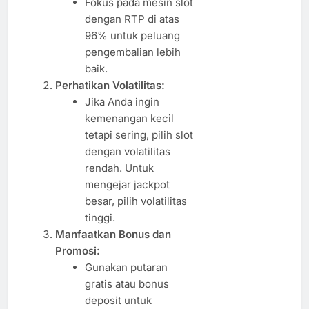
Fokus pada mesin slot
dengan RTP di atas
96% untuk peluang
pengembalian lebih
baik.
Perhatikan Volatilitas:
Jika Anda ingin
kemenangan kecil
tetapi sering, pilih slot
dengan volatilitas
rendah. Untuk
mengejar jackpot
besar, pilih volatilitas
tinggi.
Manfaatkan Bonus dan
Promosi:
Gunakan putaran
gratis atau bonus
deposit untuk