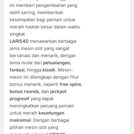
ini memberi pengembalian yang
lebih sering, memberikan
kesempatan bagi pemain untuk
meraih hadiah besar dalam waktu
singkat.
LARIS4D
menawarkan berbagai
jenis mesin slot yang sangat
bervariasi dan menarik, dengan
tema mulai dari
petualangan
,
fantasi
, hingga
klasik
. Mesin-
mesin ini dilengkapi dengan fitur
bonus menarik, seperti
free spins
,
bonus rounds
, dan
jackpot
progresif
yang dapat
meningkatkan peluang pemain
untuk meraih
keuntungan
maksimal
. Dengan berbagai
pilihan mesin slot yang