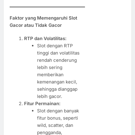
Faktor yang Memengaruhi Slot
Gacor atau Tidak Gacor
RTP dan Volatilitas:
Slot dengan RTP
tinggi dan volatilitas
rendah cenderung
lebih sering
memberikan
kemenangan kecil,
sehingga dianggap
lebih gacor.
Fitur Permainan:
Slot dengan banyak
fitur bonus, seperti
wild, scatter, dan
pengganda,