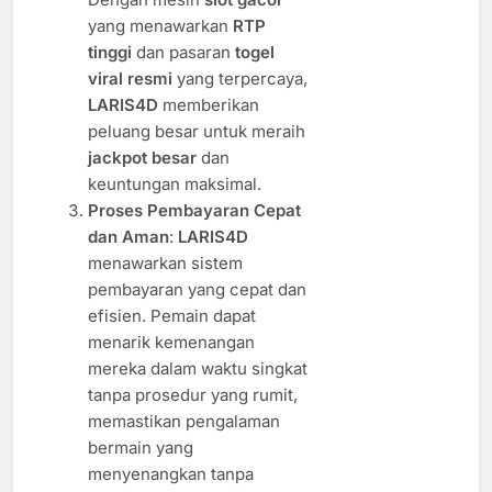
yang menawarkan
RTP
tinggi
dan pasaran
togel
viral resmi
yang terpercaya,
LARIS4D
memberikan
peluang besar untuk meraih
jackpot besar
dan
keuntungan maksimal.
Proses Pembayaran Cepat
dan Aman
:
LARIS4D
menawarkan sistem
pembayaran yang cepat dan
efisien. Pemain dapat
menarik kemenangan
mereka dalam waktu singkat
tanpa prosedur yang rumit,
memastikan pengalaman
bermain yang
menyenangkan tanpa