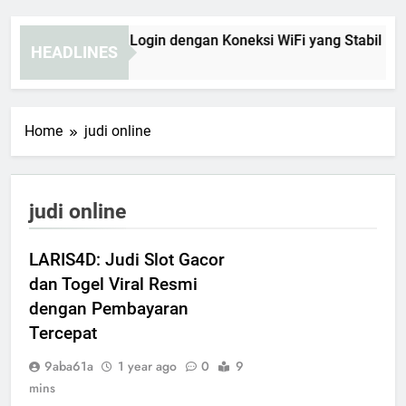
ara EDWINSLOT Login dengan Koneksi WiFi yang Stabil
HEADLINES
Weeks Ago
Home
judi online
judi online
LARIS4D: Judi Slot Gacor
dan Togel Viral Resmi
dengan Pembayaran
Tercepat
9aba61a
1 year ago
0
9
mins