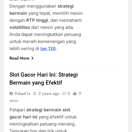
Dengan menggunakan
strategi
bermain
yang tepat, memilih mesin
dengan
RTP tinggi
, dan memahami
volatilitas
dari mesin yang ada,
Anda dapat meningkatkan peluang
untuk meraih kemenangan yang
lebih sering di
lae 138
.
Read More
Slot Gacor Hari Ini: Strategi
Bermain yang Efektif
9aba61a
2 years ago
0
9
mins
Pelajari
strategi bermain slot
gacor hari ini
yang efektif untuk
meningkatkan peluang menang.
Temukan tips dan trik untuk