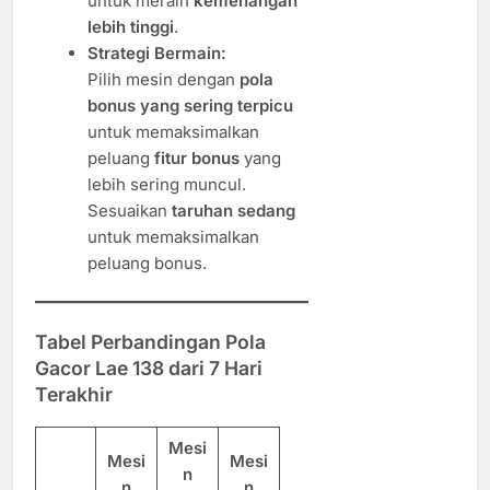
untuk meraih
kemenangan
lebih tinggi
.
Strategi Bermain:
Pilih mesin dengan
pola
bonus yang sering terpicu
untuk memaksimalkan
peluang
fitur bonus
yang
lebih sering muncul.
Sesuaikan
taruhan sedang
untuk memaksimalkan
peluang bonus.
Tabel Perbandingan Pola
Gacor Lae 138 dari 7 Hari
Terakhir
Mesi
Mesi
Mesi
n
n
n