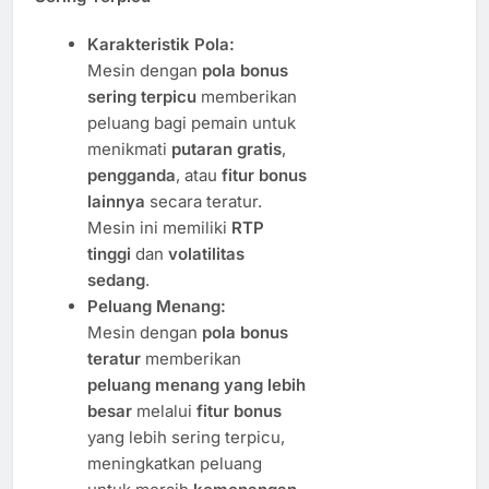
Karakteristik Pola:
Mesin dengan
pola bonus
sering terpicu
memberikan
peluang bagi pemain untuk
menikmati
putaran gratis
,
pengganda
, atau
fitur bonus
lainnya
secara teratur.
Mesin ini memiliki
RTP
tinggi
dan
volatilitas
sedang
.
Peluang Menang:
Mesin dengan
pola bonus
teratur
memberikan
peluang menang yang lebih
besar
melalui
fitur bonus
yang lebih sering terpicu,
meningkatkan peluang