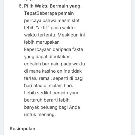
Pilih Waktu Bermain yang
Tepat
Beberapa pemain
percaya bahwa mesin slot
lebih “aktif” pada waktu-
waktu tertentu. Meskipun ini
lebih merupakan
kepercayaan daripada fakta
yang dapat dibuktikan,
cobalah bermain pada waktu
di mana kasino online tidak
terlalu ramai, seperti di pagi
hari atau di malam hari.
Lebih sedikit pemain yang
bertaruh berarti lebih
banyak peluang bagi Anda
untuk menang.
Kesimpulan