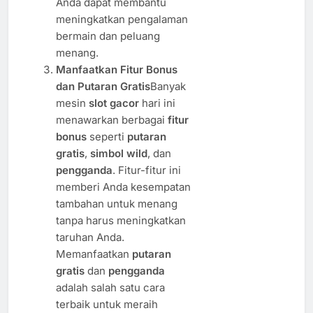
Anda dapat membantu
meningkatkan pengalaman
bermain dan peluang
menang.
Manfaatkan Fitur Bonus
dan Putaran Gratis
Banyak
mesin
slot gacor
hari ini
menawarkan berbagai
fitur
bonus
seperti
putaran
gratis
,
simbol wild
, dan
pengganda
. Fitur-fitur ini
memberi Anda kesempatan
tambahan untuk menang
tanpa harus meningkatkan
taruhan Anda.
Memanfaatkan
putaran
gratis
dan
pengganda
adalah salah satu cara
terbaik untuk meraih