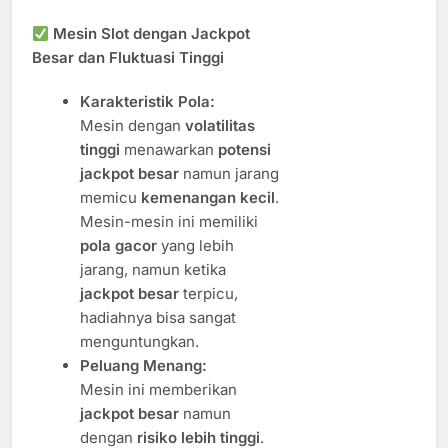
Mesin Slot dengan Jackpot
Besar dan Fluktuasi Tinggi
Karakteristik Pola:
Mesin dengan
volatilitas
tinggi
menawarkan
potensi
jackpot besar
namun jarang
memicu
kemenangan kecil
.
Mesin-mesin ini memiliki
pola gacor
yang lebih
jarang, namun ketika
jackpot besar
terpicu,
hadiahnya bisa sangat
menguntungkan.
Peluang Menang:
Mesin ini memberikan
jackpot besar
namun
dengan
risiko lebih tinggi
.