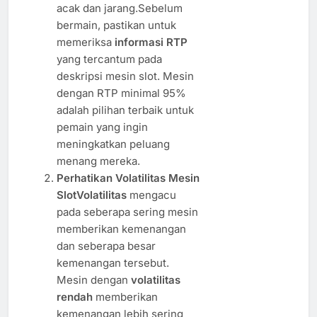
acak dan jarang.Sebelum
bermain, pastikan untuk
memeriksa
informasi RTP
yang tercantum pada
deskripsi mesin slot. Mesin
dengan RTP minimal 95%
adalah pilihan terbaik untuk
pemain yang ingin
meningkatkan peluang
menang mereka.
Perhatikan Volatilitas Mesin
Slot
Volatilitas
mengacu
pada seberapa sering mesin
memberikan kemenangan
dan seberapa besar
kemenangan tersebut.
Mesin dengan
volatilitas
rendah
memberikan
kemenangan lebih sering