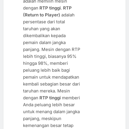
adalah memilih mesin
dengan
RTP tinggi
.
RTP
(Return to Player)
adalah
persentase dari total
taruhan yang akan
dikembalikan kepada
pemain dalam jangka
panjang. Mesin dengan RTP
lebih tinggi, biasanya 95%
hingga 98%, memberi
peluang lebih baik bagi
pemain untuk mendapatkan
kembali sebagian besar dari
taruhan mereka. Mesin
dengan
RTP tinggi
memberi
Anda peluang lebih besar
untuk menang dalam jangka
panjang, meskipun
kemenangan besar tetap