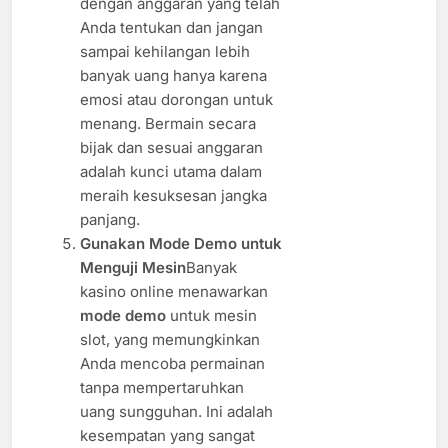
dengan anggaran yang telah
Anda tentukan dan jangan
sampai kehilangan lebih
banyak uang hanya karena
emosi atau dorongan untuk
menang. Bermain secara
bijak dan sesuai anggaran
adalah kunci utama dalam
meraih kesuksesan jangka
panjang.
Gunakan Mode Demo untuk
Menguji Mesin
Banyak
kasino online menawarkan
mode demo
untuk mesin
slot, yang memungkinkan
Anda mencoba permainan
tanpa mempertaruhkan
uang sungguhan. Ini adalah
kesempatan yang sangat