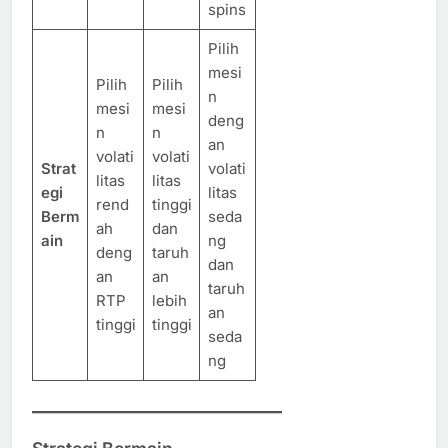
spins
Pilih
mesi
Pilih
Pilih
n
mesi
mesi
deng
n
n
an
volati
volati
Strat
volati
litas
litas
egi
litas
rend
tinggi
Berm
seda
ah
dan
ain
ng
deng
taruh
dan
an
an
taruh
RTP
lebih
an
tinggi
tinggi
seda
ng