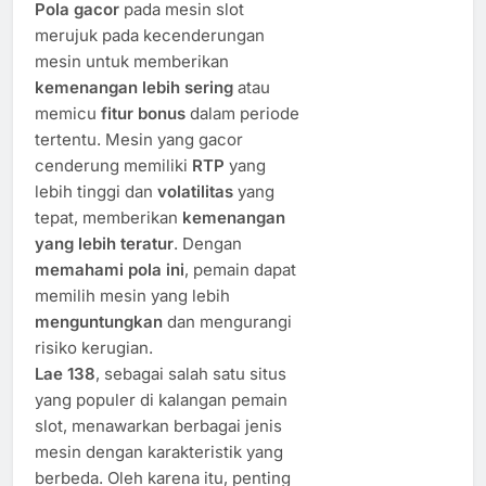
Pola gacor
pada mesin slot
merujuk pada kecenderungan
mesin untuk memberikan
kemenangan lebih sering
atau
memicu
fitur bonus
dalam periode
tertentu. Mesin yang gacor
cenderung memiliki
RTP
yang
lebih tinggi dan
volatilitas
yang
tepat, memberikan
kemenangan
yang lebih teratur
. Dengan
memahami pola ini
, pemain dapat
memilih mesin yang lebih
menguntungkan
dan mengurangi
risiko kerugian.
Lae 138
, sebagai salah satu situs
yang populer di kalangan pemain
slot, menawarkan berbagai jenis
mesin dengan karakteristik yang
berbeda. Oleh karena itu, penting