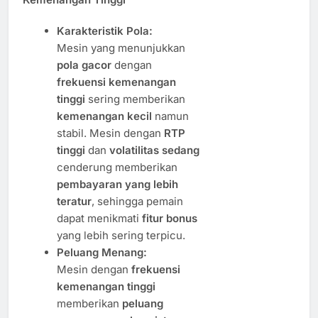
Karakteristik Pola:
Mesin yang menunjukkan
pola gacor
dengan
frekuensi kemenangan
tinggi
sering memberikan
kemenangan kecil
namun
stabil. Mesin dengan
RTP
tinggi
dan
volatilitas sedang
cenderung memberikan
pembayaran yang lebih
teratur
, sehingga pemain
dapat menikmati
fitur bonus
yang lebih sering terpicu.
Peluang Menang:
Mesin dengan
frekuensi
kemenangan tinggi
memberikan
peluang