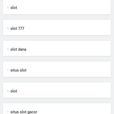
slot
slot 777
slot dana
situs slot
slot
situs slot gacor