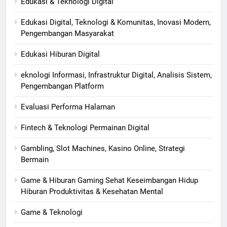
Edukasi & Teknologi Digital
Edukasi Digital, Teknologi & Komunitas, Inovasi Modern,
Pengembangan Masyarakat
Edukasi Hiburan Digital
eknologi Informasi, Infrastruktur Digital, Analisis Sistem,
Pengembangan Platform
Evaluasi Performa Halaman
Fintech & Teknologi Permainan Digital
Gambling, Slot Machines, Kasino Online, Strategi
Bermain
Game & Hiburan Gaming Sehat Keseimbangan Hidup
Hiburan Produktivitas & Kesehatan Mental
Game & Teknologi