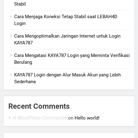
Stabil
Cara Menjaga Koneksi Tetap Stabil saat LEBAH4D
Login
Cara Mengoptimalkan Jaringan Internet untuk Login
KAYA787
Cara Mengatasi KAYA787 Login yang Meminta Verifikasi
Berulang
KAYA787 Login dengan Alur Masuk Akun yang Lebih
Sederhana
Recent Comments
A WordPress Commenter
on
Hello world!