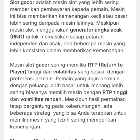
Slot gacor
adalah mesin slot yang lebih sering
memberikan pembayaran kepada pemain. Mesin
ini bisa memberikan kemenangan kecil atau besar
lebih sering daripada mesin lainnya. Meskipun
mesin slot menggunakan
generator angka acak
(RNG)
untuk memastikan setiap putaran
independen dan acak, ada beberapa mesin yang
lebih konsisten dalam memberikan kemenangan.
Mesin
slot gacor
sering memiliki
RTP (Return to
Player)
tinggi dan
volatilitas
yang sesuai dengan
preferensi pemain. Pemain yang ingin bermain
dengan peluang lebih besar untuk menang lebih
sering biasanya memilih mesin dengan
RTP tinggi
dan
volatilitas rendah
. Meskipun hasil permainan
tetap bergantung pada keberuntungan, ada
beberapa strategi yang bisa Anda terapkan untuk
memilih mesin yang lebih sering memberikan
kemenangan.