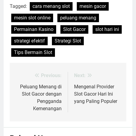
Tagged:
cara menang slot
mesin gacor
mesin slot online
peluang menang
Permainan Kasino
Slot Gacor
slot hari ini
strategi efektif
Strategi Slot
Tips Bermain Slot
Previous:
Next:
Post
navigation
Peluang Menang di
Mengenal Provider
Slot Gacor dengan
Slot Gacor Hari Ini
Pengganda
yang Paling Populer
Kemenangan