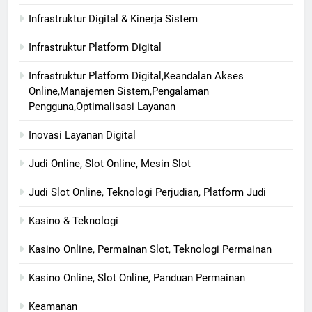
Infrastruktur Digital & Kinerja Sistem
Infrastruktur Platform Digital
Infrastruktur Platform Digital,Keandalan Akses
Online,Manajemen Sistem,Pengalaman
Pengguna,Optimalisasi Layanan
Inovasi Layanan Digital
Judi Online, Slot Online, Mesin Slot
Judi Slot Online, Teknologi Perjudian, Platform Judi
Kasino & Teknologi
Kasino Online, Permainan Slot, Teknologi Permainan
Kasino Online, Slot Online, Panduan Permainan
Keamanan