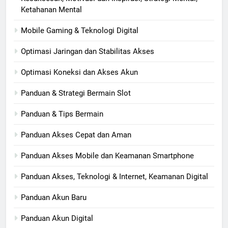
Ketahanan Mental
Mobile Gaming & Teknologi Digital
Optimasi Jaringan dan Stabilitas Akses
Optimasi Koneksi dan Akses Akun
Panduan & Strategi Bermain Slot
Panduan & Tips Bermain
Panduan Akses Cepat dan Aman
Panduan Akses Mobile dan Keamanan Smartphone
Panduan Akses, Teknologi & Internet, Keamanan Digital
Panduan Akun Baru
Panduan Akun Digital