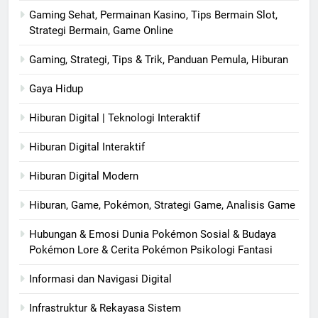
Gaming Sehat, Permainan Kasino, Tips Bermain Slot,
Strategi Bermain, Game Online
Gaming, Strategi, Tips & Trik, Panduan Pemula, Hiburan
Gaya Hidup
Hiburan Digital | Teknologi Interaktif
Hiburan Digital Interaktif
Hiburan Digital Modern
Hiburan, Game, Pokémon, Strategi Game, Analisis Game
Hubungan & Emosi Dunia Pokémon Sosial & Budaya
Pokémon Lore & Cerita Pokémon Psikologi Fantasi
Informasi dan Navigasi Digital
Infrastruktur & Rekayasa Sistem