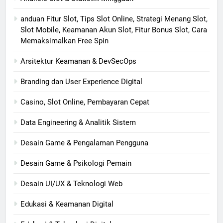
anduan Fitur Slot, Tips Slot Online, Strategi Menang Slot,
Slot Mobile, Keamanan Akun Slot, Fitur Bonus Slot, Cara
Memaksimalkan Free Spin
Arsitektur Keamanan & DevSecOps
Branding dan User Experience Digital
Casino, Slot Online, Pembayaran Cepat
Data Engineering & Analitik Sistem
Desain Game & Pengalaman Pengguna
Desain Game & Psikologi Pemain
Desain UI/UX & Teknologi Web
Edukasi & Keamanan Digital