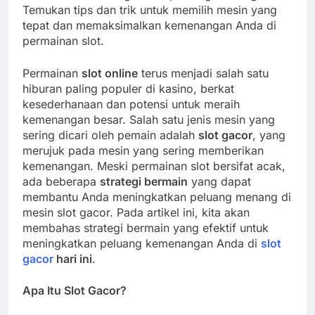
Temukan tips dan trik untuk memilih mesin yang
tepat dan memaksimalkan kemenangan Anda di
permainan slot.
Permainan
slot online
terus menjadi salah satu
hiburan paling populer di kasino, berkat
kesederhanaan dan potensi untuk meraih
kemenangan besar. Salah satu jenis mesin yang
sering dicari oleh pemain adalah
slot gacor
, yang
merujuk pada mesin yang sering memberikan
kemenangan. Meski permainan slot bersifat acak,
ada beberapa
strategi bermain
yang dapat
membantu Anda meningkatkan peluang menang di
mesin slot gacor. Pada artikel ini, kita akan
membahas strategi bermain yang efektif untuk
meningkatkan peluang kemenangan Anda di
slot
gacor
hari ini
.
Apa Itu Slot Gacor?