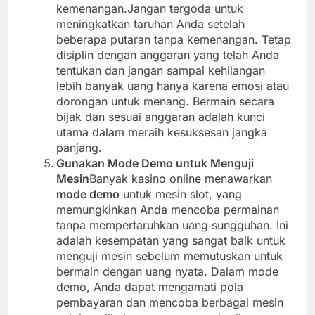
kemenangan.Jangan tergoda untuk
meningkatkan taruhan Anda setelah
beberapa putaran tanpa kemenangan. Tetap
disiplin dengan anggaran yang telah Anda
tentukan dan jangan sampai kehilangan
lebih banyak uang hanya karena emosi atau
dorongan untuk menang. Bermain secara
bijak dan sesuai anggaran adalah kunci
utama dalam meraih kesuksesan jangka
panjang.
Gunakan Mode Demo untuk Menguji
Mesin
Banyak kasino online menawarkan
mode demo
untuk mesin slot, yang
memungkinkan Anda mencoba permainan
tanpa mempertaruhkan uang sungguhan. Ini
adalah kesempatan yang sangat baik untuk
menguji mesin sebelum memutuskan untuk
bermain dengan uang nyata. Dalam mode
demo, Anda dapat mengamati pola
pembayaran dan mencoba berbagai mesin