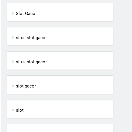
Slot Gacor
situs slot gacor
situs slot gacor
slot gacor
slot