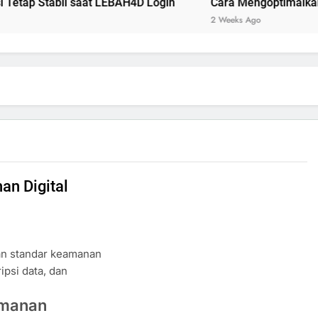
il saat LEBAH4D Login
Cara Mengoptimalkan Jaringan I
2 Weeks Ago
n Digital
an standar keamanan
ipsi data, dan
amanan