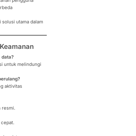
manan pengguna
erbeda
 solusi utama dalam
 Keamanan
 data?
i untuk melindungi
berulang?
 aktivitas
 resmi.
cepat.