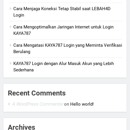
Cara Menjaga Koneksi Tetap Stabil saat LEBAH4D
Login
Cara Mengoptimalkan Jaringan Internet untuk Login
KAYA787
Cara Mengatasi KAYA787 Login yang Meminta Verifikasi
Berulang
KAYA787 Login dengan Alur Masuk Akun yang Lebih
Sederhana
Recent Comments
A WordPress Commenter
on
Hello world!
Archives