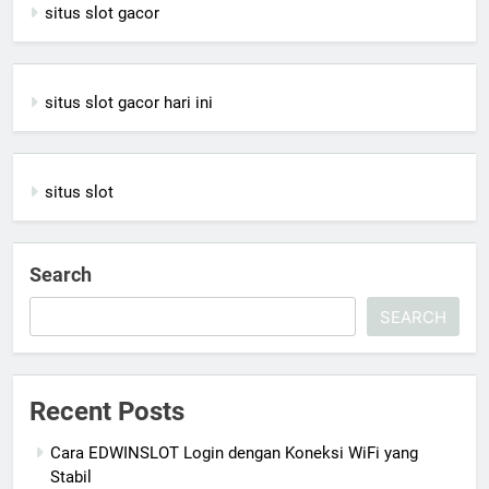
situs slot gacor
situs slot gacor hari ini
situs slot
Search
SEARCH
Recent Posts
Cara EDWINSLOT Login dengan Koneksi WiFi yang
Stabil