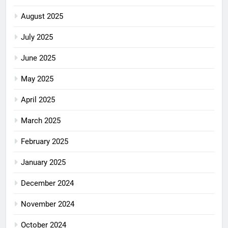
August 2025
July 2025
June 2025
May 2025
April 2025
March 2025
February 2025
January 2025
December 2024
November 2024
October 2024