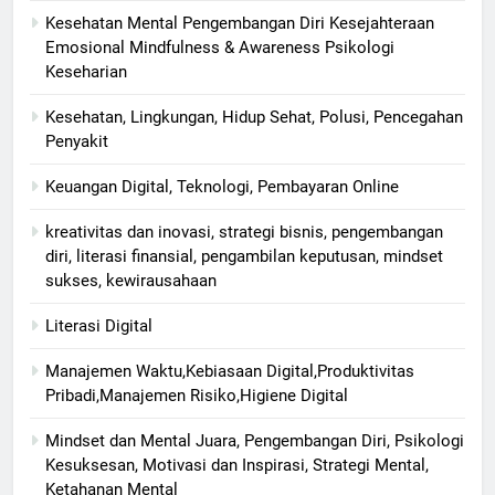
Kesehatan Mental Pengembangan Diri Kesejahteraan
Emosional Mindfulness & Awareness Psikologi
Keseharian
Kesehatan, Lingkungan, Hidup Sehat, Polusi, Pencegahan
Penyakit
Keuangan Digital, Teknologi, Pembayaran Online
kreativitas dan inovasi, strategi bisnis, pengembangan
diri, literasi finansial, pengambilan keputusan, mindset
sukses, kewirausahaan
Literasi Digital
Manajemen Waktu,Kebiasaan Digital,Produktivitas
Pribadi,Manajemen Risiko,Higiene Digital
Mindset dan Mental Juara, Pengembangan Diri, Psikologi
Kesuksesan, Motivasi dan Inspirasi, Strategi Mental,
Ketahanan Mental