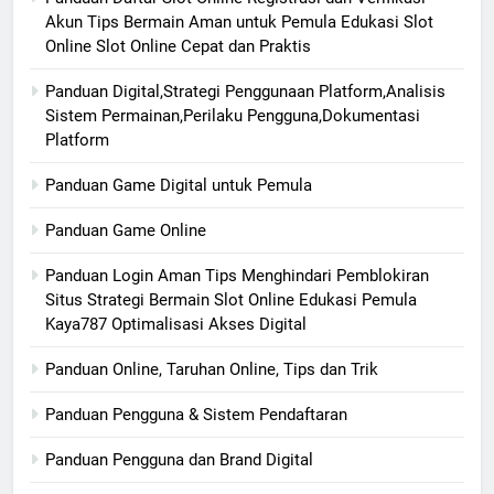
Akun Tips Bermain Aman untuk Pemula Edukasi Slot
Online Slot Online Cepat dan Praktis
Panduan Digital,Strategi Penggunaan Platform,Analisis
Sistem Permainan,Perilaku Pengguna,Dokumentasi
Platform
Panduan Game Digital untuk Pemula
Panduan Game Online
Panduan Login Aman Tips Menghindari Pemblokiran
Situs Strategi Bermain Slot Online Edukasi Pemula
Kaya787 Optimalisasi Akses Digital
Panduan Online, Taruhan Online, Tips dan Trik
Panduan Pengguna & Sistem Pendaftaran
Panduan Pengguna dan Brand Digital