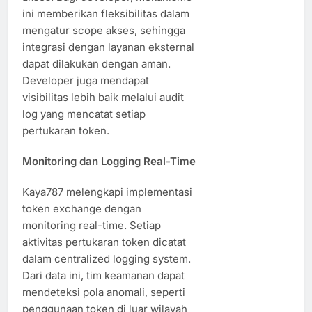
ini memberikan fleksibilitas dalam
mengatur scope akses, sehingga
integrasi dengan layanan eksternal
dapat dilakukan dengan aman.
Developer juga mendapat
visibilitas lebih baik melalui audit
log yang mencatat setiap
pertukaran token.
Monitoring dan Logging Real-Time
Kaya787 melengkapi implementasi
token exchange dengan
monitoring real-time. Setiap
aktivitas pertukaran token dicatat
dalam centralized logging system.
Dari data ini, tim keamanan dapat
mendeteksi pola anomali, seperti
penggunaan token di luar wilayah