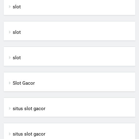
slot
slot
slot
Slot Gacor
situs slot gacor
situs slot gacor