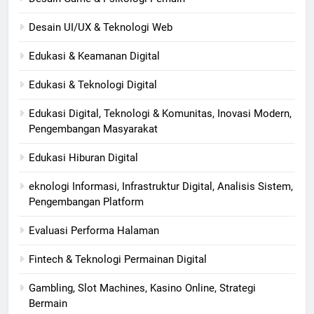
Desain UI/UX & Teknologi Web
Edukasi & Keamanan Digital
Edukasi & Teknologi Digital
Edukasi Digital, Teknologi & Komunitas, Inovasi Modern,
Pengembangan Masyarakat
Edukasi Hiburan Digital
eknologi Informasi, Infrastruktur Digital, Analisis Sistem,
Pengembangan Platform
Evaluasi Performa Halaman
Fintech & Teknologi Permainan Digital
Gambling, Slot Machines, Kasino Online, Strategi
Bermain