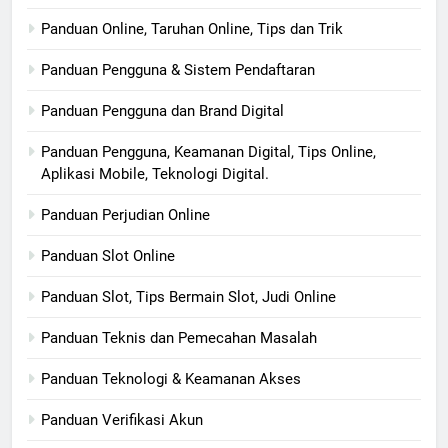
Panduan Online, Taruhan Online, Tips dan Trik
Panduan Pengguna & Sistem Pendaftaran
Panduan Pengguna dan Brand Digital
Panduan Pengguna, Keamanan Digital, Tips Online,
Aplikasi Mobile, Teknologi Digital.
Panduan Perjudian Online
Panduan Slot Online
Panduan Slot, Tips Bermain Slot, Judi Online
Panduan Teknis dan Pemecahan Masalah
Panduan Teknologi & Keamanan Akses
Panduan Verifikasi Akun