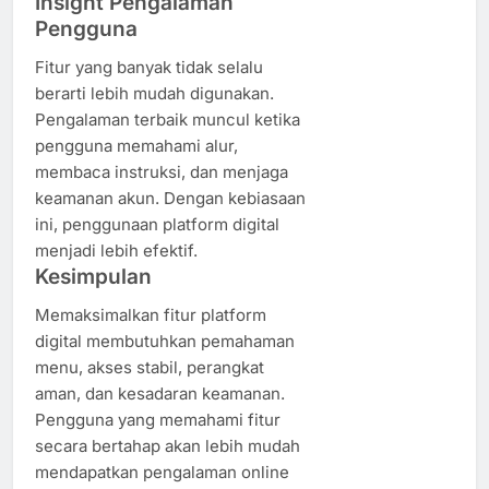
Insight Pengalaman
Pengguna
Fitur yang banyak tidak selalu
berarti lebih mudah digunakan.
Pengalaman terbaik muncul ketika
pengguna memahami alur,
membaca instruksi, dan menjaga
keamanan akun. Dengan kebiasaan
ini, penggunaan platform digital
menjadi lebih efektif.
Kesimpulan
Memaksimalkan fitur platform
digital membutuhkan pemahaman
menu, akses stabil, perangkat
aman, dan kesadaran keamanan.
Pengguna yang memahami fitur
secara bertahap akan lebih mudah
mendapatkan pengalaman online