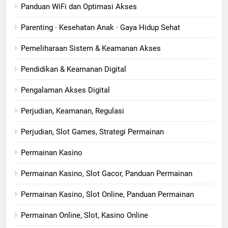
Panduan WiFi dan Optimasi Akses
Parenting · Kesehatan Anak · Gaya Hidup Sehat
Pemeliharaan Sistem & Keamanan Akses
Pendidikan & Keamanan Digital
Pengalaman Akses Digital
Perjudian, Keamanan, Regulasi
Perjudian, Slot Games, Strategi Permainan
Permainan Kasino
Permainan Kasino, Slot Gacor, Panduan Permainan
Permainan Kasino, Slot Online, Panduan Permainan
Permainan Online, Slot, Kasino Online