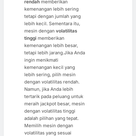
rendah
memberikan
kemenangan lebih sering
tetapi dengan jumlah yang
lebih kecil. Sementara itu,
mesin dengan
volatilitas
tinggi
memberikan
kemenangan lebih besar,
tetapi lebih jarang.Jika Anda
ingin menikmati
kemenangan kecil yang
lebih sering, pilih mesin
dengan volatilitas rendah.
Namun, jika Anda lebih
tertarik pada peluang untuk
meraih jackpot besar, mesin
dengan volatilitas tinggi
adalah pilihan yang tepat.
Memilih mesin dengan
volatilitas yang sesuai