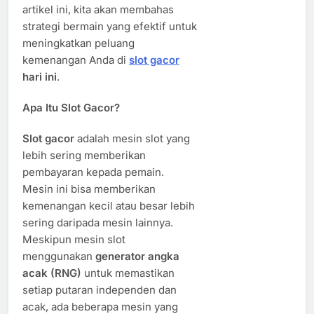
artikel ini, kita akan membahas
strategi bermain yang efektif untuk
meningkatkan peluang
kemenangan Anda di
slot gacor
hari ini
.
Apa Itu Slot Gacor?
Slot gacor
adalah mesin slot yang
lebih sering memberikan
pembayaran kepada pemain.
Mesin ini bisa memberikan
kemenangan kecil atau besar lebih
sering daripada mesin lainnya.
Meskipun mesin slot
menggunakan
generator angka
acak (RNG)
untuk memastikan
setiap putaran independen dan
acak, ada beberapa mesin yang