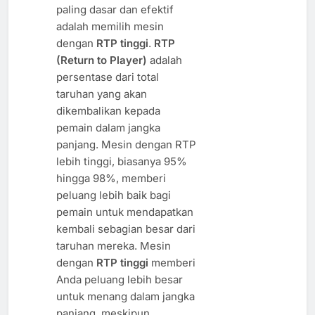
paling dasar dan efektif
adalah memilih mesin
dengan
RTP tinggi
.
RTP
(Return to Player)
adalah
persentase dari total
taruhan yang akan
dikembalikan kepada
pemain dalam jangka
panjang. Mesin dengan RTP
lebih tinggi, biasanya 95%
hingga 98%, memberi
peluang lebih baik bagi
pemain untuk mendapatkan
kembali sebagian besar dari
taruhan mereka. Mesin
dengan
RTP tinggi
memberi
Anda peluang lebih besar
untuk menang dalam jangka
panjang, meskipun