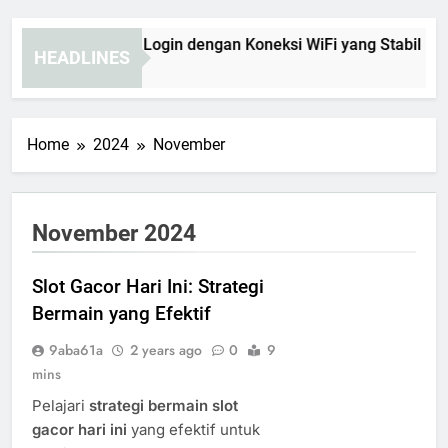
ra EDWINSLOT Login dengan Koneksi WiFi yang Stabil
HEADLINES
Weeks Ago
2
Home
2024
November
November 2024
Slot Gacor Hari Ini: Strategi
Bermain yang Efektif
9aba61a
2 years ago
0
9
mins
Pelajari
strategi bermain slot
gacor hari ini
yang efektif untuk