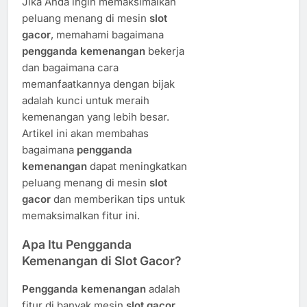
Jika Anda ingin memaksimalkan
peluang menang di mesin
slot
gacor
, memahami bagaimana
pengganda kemenangan
bekerja
dan bagaimana cara
memanfaatkannya dengan bijak
adalah kunci untuk meraih
kemenangan yang lebih besar.
Artikel ini akan membahas
bagaimana
pengganda
kemenangan
dapat meningkatkan
peluang menang di mesin
slot
gacor
dan memberikan tips untuk
memaksimalkan fitur ini.
Apa Itu Pengganda
Kemenangan di Slot Gacor?
Pengganda kemenangan
adalah
fitur di banyak mesin
slot gacor