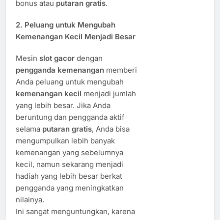
bonus atau
putaran gratis
.
2.
Peluang untuk Mengubah
Kemenangan Kecil Menjadi Besar
Mesin
slot gacor
dengan
pengganda kemenangan
memberi
Anda peluang untuk mengubah
kemenangan kecil
menjadi jumlah
yang lebih besar. Jika Anda
beruntung dan pengganda aktif
selama
putaran gratis
, Anda bisa
mengumpulkan lebih banyak
kemenangan yang sebelumnya
kecil, namun sekarang menjadi
hadiah yang lebih besar berkat
pengganda yang meningkatkan
nilainya.
Ini sangat menguntungkan, karena