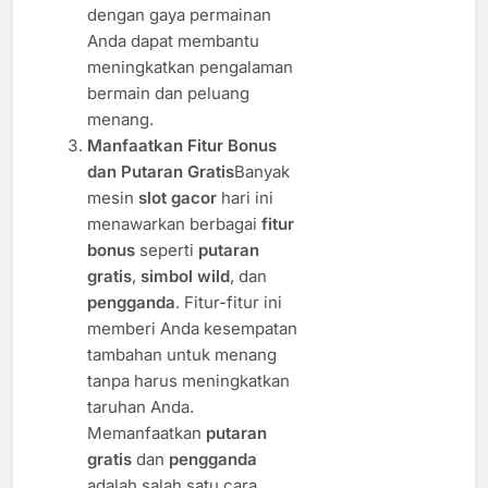
dengan gaya permainan
Anda dapat membantu
meningkatkan pengalaman
bermain dan peluang
menang.
Manfaatkan Fitur Bonus
dan Putaran Gratis
Banyak
mesin
slot gacor
hari ini
menawarkan berbagai
fitur
bonus
seperti
putaran
gratis
,
simbol wild
, dan
pengganda
. Fitur-fitur ini
memberi Anda kesempatan
tambahan untuk menang
tanpa harus meningkatkan
taruhan Anda.
Memanfaatkan
putaran
gratis
dan
pengganda
adalah salah satu cara