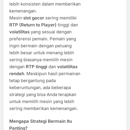
lebih konsisten dalam memberikan
kemenangan.
Mesin
slot gacor
sering memiliki
RTP (Return to Player)
tinggi dan
volatilitas
yang sesuai dengan
preferensi pemain. Pemain yang
ingin bermain dengan peluang
lebih besar untuk menang lebih
sering biasanya memilih mesin
dengan
RTP tinggi
dan
volatilitas
rendah
. Meskipun hasil permainan
tetap bergantung pada
keberuntungan, ada beberapa
strategi yang bisa Anda terapkan
untuk memilih mesin yang lebih
sering memberikan kemenangan.
Mengapa Strategi Bermain Itu
Penting?