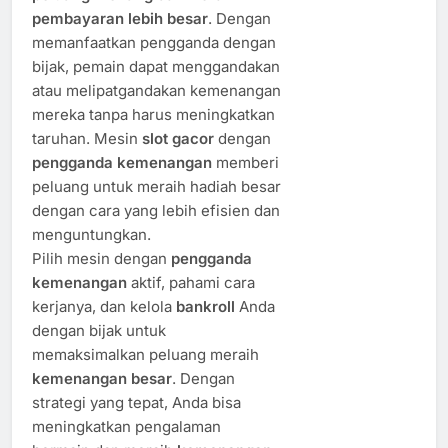
pembayaran lebih besar
. Dengan
memanfaatkan pengganda dengan
bijak, pemain dapat menggandakan
atau melipatgandakan kemenangan
mereka tanpa harus meningkatkan
taruhan. Mesin
slot gacor
dengan
pengganda kemenangan
memberi
peluang untuk meraih hadiah besar
dengan cara yang lebih efisien dan
menguntungkan.
Pilih mesin dengan
pengganda
kemenangan
aktif, pahami cara
kerjanya, dan kelola
bankroll
Anda
dengan bijak untuk
memaksimalkan peluang meraih
kemenangan besar
. Dengan
strategi yang tepat, Anda bisa
meningkatkan pengalaman