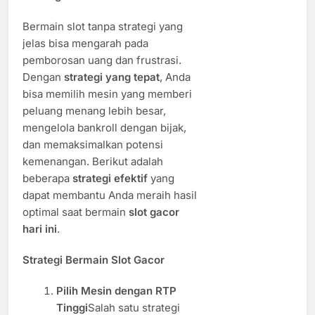
Bermain slot tanpa strategi yang
jelas bisa mengarah pada
pemborosan uang dan frustrasi.
Dengan
strategi yang tepat
, Anda
bisa memilih mesin yang memberi
peluang menang lebih besar,
mengelola bankroll dengan bijak,
dan memaksimalkan potensi
kemenangan. Berikut adalah
beberapa
strategi efektif
yang
dapat membantu Anda meraih hasil
optimal saat bermain
slot gacor
hari ini
.
Strategi Bermain Slot Gacor
Pilih Mesin dengan RTP
Tinggi
Salah satu strategi