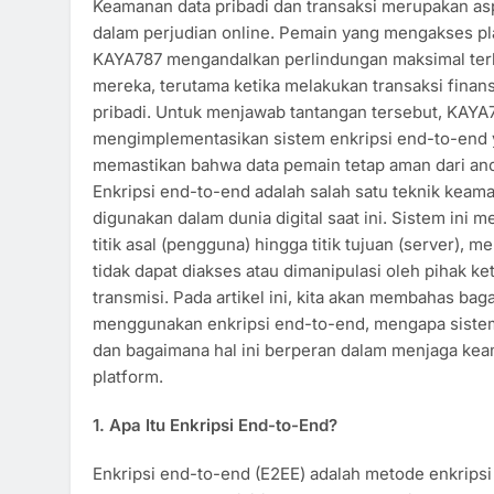
Keamanan data pribadi dan transaksi merupakan as
dalam perjudian online. Pemain yang mengakses pl
KAYA787 mengandalkan perlindungan maksimal ter
mereka, terutama ketika melakukan transaksi finans
pribadi. Untuk menjawab tantangan tersebut, KAYA
mengimplementasikan sistem enkripsi end-to-end 
memastikan bahwa data pemain tetap aman dari an
Enkripsi end-to-end adalah salah satu teknik keam
digunakan dalam dunia digital saat ini. Sistem ini m
titik asal (pengguna) hingga titik tujuan (server), 
tidak dapat diakses atau dimanipulasi oleh pihak k
transmisi. Pada artikel ini, kita akan membahas b
menggunakan enkripsi end-to-end, mengapa sistem 
dan bagaimana hal ini berperan dalam menjaga kea
platform.
1.
Apa Itu Enkripsi End-to-End?
Enkripsi end-to-end (E2EE) adalah metode enkrips