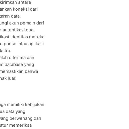
kirimkan antara
nkan koneksi dari
aran data.
ngi akun pemain dari
 autentikasi dua
ikasi identitas mereka
 ponsel atau aplikasi
kstra.
elah diterima dan
am database yang
i memastikan bahwa
hak luar.
ga memiliki kebijakan
ua data yang
k yang berwenang dan
ratur memeriksa