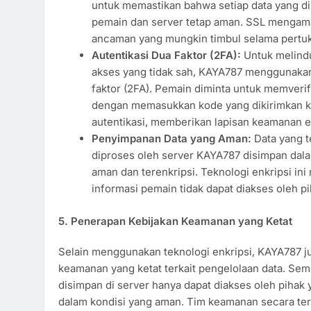
untuk memastikan bahwa setiap data yang di
pemain dan server tetap aman. SSL mengama
ancaman yang mungkin timbul selama pertuk
Autentikasi Dua Faktor (2FA):
Untuk melindu
akses yang tidak sah, KAYA787 menggunakan
faktor (2FA). Pemain diminta untuk memverif
dengan memasukkan kode yang dikirimkan ke
autentikasi, memberikan lapisan keamanan e
Penyimpanan Data yang Aman:
Data yang t
diproses oleh server KAYA787 disimpan dal
aman dan terenkripsi. Teknologi enkripsi in
informasi pemain tidak dapat diakses oleh pi
5.
Penerapan Kebijakan Keamanan yang Ketat
Selain menggunakan teknologi enkripsi, KAYA787 ju
keamanan yang ketat terkait pengelolaan data. Sem
disimpan di server hanya dapat diakses oleh piha
dalam kondisi yang aman. Tim keamanan secara te