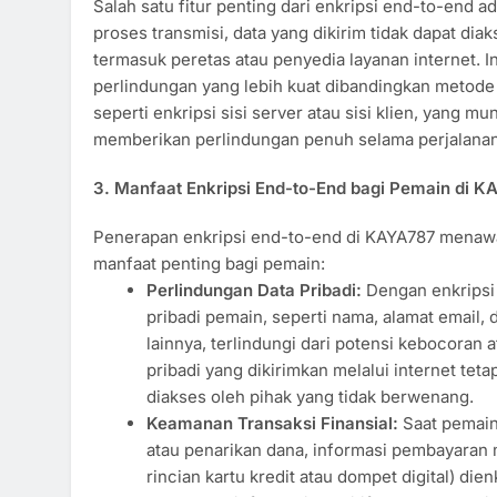
Salah satu fitur penting dari enkripsi end-to-end 
proses transmisi, data yang dikirim tidak dapat diak
termasuk peretas atau penyedia layanan internet. 
perlindungan yang lebih kuat dibandingkan metode 
seperti enkripsi sisi server atau sisi klien, yang mu
memberikan perlindungan penuh selama perjalanan
3.
Manfaat Enkripsi End-to-End bagi Pemain di 
Penerapan enkripsi end-to-end di KAYA787 menaw
manfaat penting bagi pemain:
Perlindungan Data Pribadi:
Dengan enkripsi 
pribadi pemain, seperti nama, alamat email, 
lainnya, terlindungi dari potensi kebocoran 
pribadi yang dikirimkan melalui internet teta
diakses oleh pihak yang tidak berwenang.
Keamanan Transaksi Finansial:
Saat pemain
atau penarikan dana, informasi pembayaran 
rincian kartu kredit atau dompet digital) die