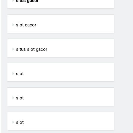
situs gacor
slot gacor
situs slot gacor
slot
slot
slot