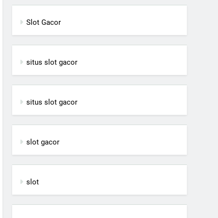
Slot Gacor
situs slot gacor
situs slot gacor
slot gacor
slot