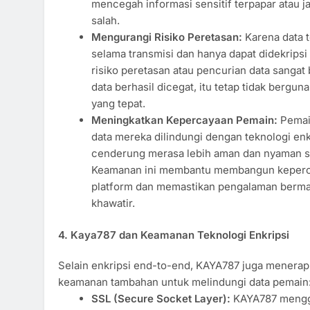
mencegah informasi sensitif terpapar atau j
salah.
Mengurangi Risiko Peretasan:
Karena data t
selama transmisi dan hanya dapat didekripsi
risiko peretasan atau pencurian data sanga
data berhasil dicegat, itu tetap tidak bergun
yang tepat.
Meningkatkan Kepercayaan Pemain:
Pemai
data mereka dilindungi dengan teknologi en
cenderung merasa lebih aman dan nyaman s
Keamanan ini membantu membangun keperc
platform dan memastikan pengalaman berma
khawatir.
4.
Kaya787 dan Keamanan Teknologi Enkripsi
Selain enkripsi end-to-end, KAYA787 juga menera
keamanan tambahan untuk melindungi data pemain
SSL (Secure Socket Layer):
KAYA787 menggu