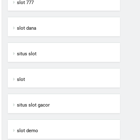
slot 777
slot dana
situs slot
slot
situs slot gacor
slot demo