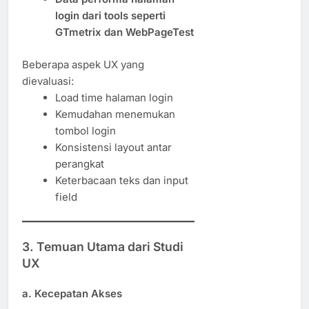
login dari tools seperti
GTmetrix dan WebPageTest
Beberapa aspek UX yang
dievaluasi:
Load time halaman login
Kemudahan menemukan
tombol login
Konsistensi layout antar
perangkat
Keterbacaan teks dan input
field
3.
Temuan Utama dari Studi
UX
a.
Kecepatan Akses