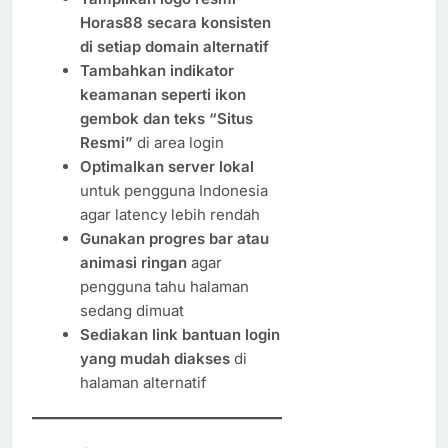
Horas88 secara konsisten
di setiap domain alternatif
Tambahkan indikator
keamanan seperti ikon
gembok dan teks “Situs
Resmi”
di area login
Optimalkan server lokal
untuk pengguna Indonesia
agar latency lebih rendah
Gunakan progres bar atau
animasi ringan
agar
pengguna tahu halaman
sedang dimuat
Sediakan link bantuan login
yang mudah diakses
di
halaman alternatif