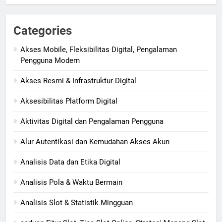
Categories
Akses Mobile, Fleksibilitas Digital, Pengalaman
Pengguna Modern
Akses Resmi & Infrastruktur Digital
Aksesibilitas Platform Digital
Aktivitas Digital dan Pengalaman Pengguna
Alur Autentikasi dan Kemudahan Akses Akun
Analisis Data dan Etika Digital
Analisis Pola & Waktu Bermain
Analisis Slot & Statistik Mingguan