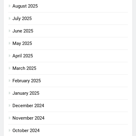
August 2025
July 2025
June 2025
May 2025
April 2025
March 2025
February 2025
January 2025
December 2024
November 2024
October 2024