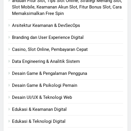
anduan Fitur Slot, Tips Slot Online, Strategi Menang Slot,
Slot Mobile, Keamanan Akun Slot, Fitur Bonus Slot, Cara
Memaksimalkan Free Spin
Arsitektur Keamanan & DevSecOps
Branding dan User Experience Digital
Casino, Slot Online, Pembayaran Cepat
Data Engineering & Analitik Sistem
Desain Game & Pengalaman Pengguna
Desain Game & Psikologi Pemain
Desain UI/UX & Teknologi Web
Edukasi & Keamanan Digital
Edukasi & Teknologi Digital