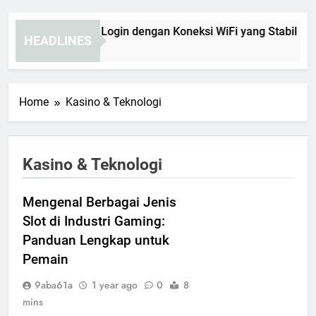
ara EDWINSLOT Login dengan Koneksi WiFi yang Stabil
HEADLINES
Weeks Ago
Home
Kasino & Teknologi
Kasino & Teknologi
Mengenal Berbagai Jenis
Slot di Industri Gaming:
Panduan Lengkap untuk
Pemain
9aba61a
1 year ago
0
8
mins