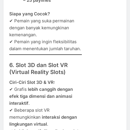
– 25 paylines
Siapa yang Cocok?
✔ Pemain yang suka permainan
dengan banyak kemungkinan
kemenangan.
✔ Pemain yang ingin fleksibilitas
dalam menentukan jumlah taruhan.
6. Slot 3D dan Slot VR
(Virtual Reality Slots)
Ciri-Ciri Slot 3D & VR:
✔ Grafis
lebih canggih dengan
efek tiga dimensi dan animasi
interaktif
.
✔ Beberapa slot VR
memungkinkan
interaksi dengan
lingkungan virtual
.