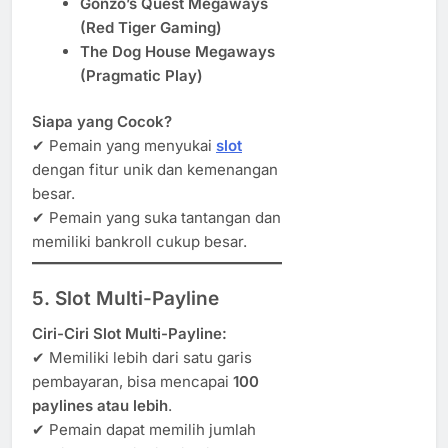
Gonzo’s Quest Megaways
(Red Tiger Gaming)
The Dog House Megaways
(Pragmatic Play)
Siapa yang Cocok?
✔ Pemain yang menyukai
slot
dengan fitur unik dan kemenangan
besar.
✔ Pemain yang suka tantangan dan
memiliki bankroll cukup besar.
5. Slot Multi-Payline
Ciri-Ciri Slot Multi-Payline:
✔ Memiliki lebih dari satu garis
pembayaran, bisa mencapai
100
paylines atau lebih
.
✔ Pemain dapat memilih jumlah