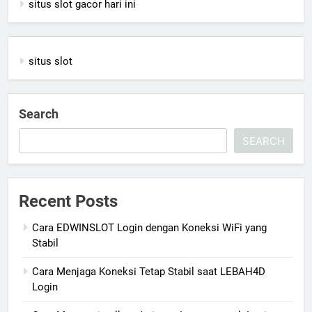
situs slot gacor hari ini
situs slot
Search
SEARCH
Recent Posts
Cara EDWINSLOT Login dengan Koneksi WiFi yang
Stabil
Cara Menjaga Koneksi Tetap Stabil saat LEBAH4D
Login