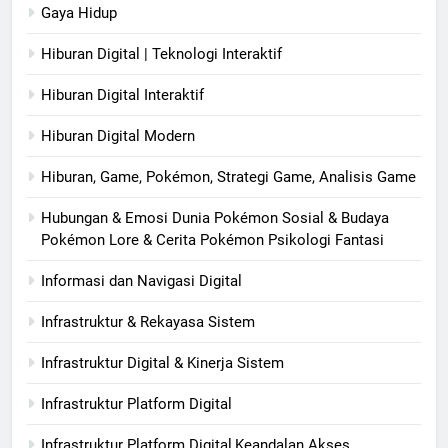
Gaya Hidup
Hiburan Digital | Teknologi Interaktif
Hiburan Digital Interaktif
Hiburan Digital Modern
Hiburan, Game, Pokémon, Strategi Game, Analisis Game
Hubungan & Emosi Dunia Pokémon Sosial & Budaya
Pokémon Lore & Cerita Pokémon Psikologi Fantasi
Informasi dan Navigasi Digital
Infrastruktur & Rekayasa Sistem
Infrastruktur Digital & Kinerja Sistem
Infrastruktur Platform Digital
Infrastruktur Platform Digital,Keandalan Akses