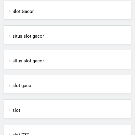
Slot Gacor
situs slot gacor
situs slot gacor
slot gacor
slot
slot 777