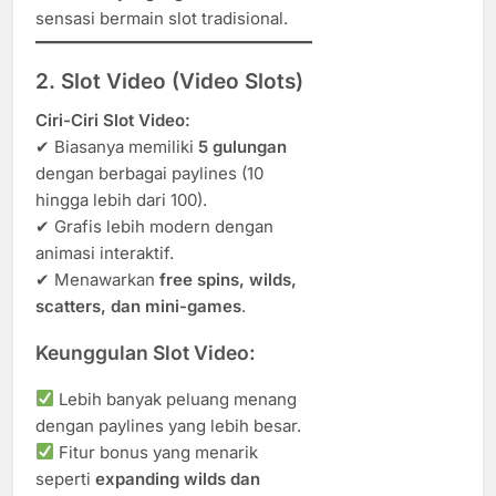
sensasi bermain slot tradisional.
2. Slot Video (Video Slots)
Ciri-Ciri Slot Video:
✔ Biasanya memiliki
5 gulungan
dengan berbagai paylines (10
hingga lebih dari 100).
✔ Grafis lebih modern dengan
animasi interaktif.
✔ Menawarkan
free spins, wilds,
scatters, dan mini-games
.
Keunggulan Slot Video:
Lebih banyak peluang menang
dengan paylines yang lebih besar.
Fitur bonus yang menarik
seperti
expanding wilds dan