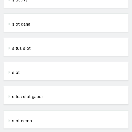
slot dana
situs slot
slot
situs slot gacor
slot demo