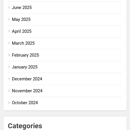
June 2025
May 2025
April 2025
March 2025
February 2025
January 2025
December 2024
November 2024
October 2024
Categories