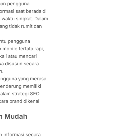
saan pengguna
rmasi saat berada di
ki waktu singkat. Dalam
ang tidak rumit dan
antu pengguna
mobile tertata rapi,
ali atau mencari
ya disusun secara
n.
Pengguna yang merasa
cenderung memiliki
dalam strategi SEO
ara brand dikenali
an Mudah
n informasi secara