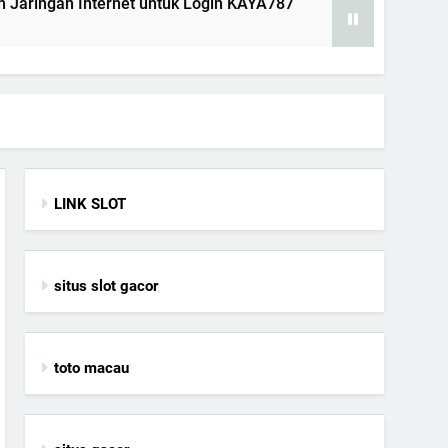
nternet untuk Login KAYA787
Cara Mengatasi KAYA787 L
3 Weeks Ago
LINK SLOT
situs slot gacor
toto macau