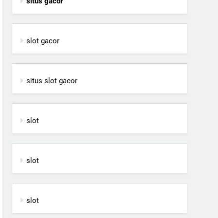
situs gacor
slot gacor
situs slot gacor
slot
slot
slot