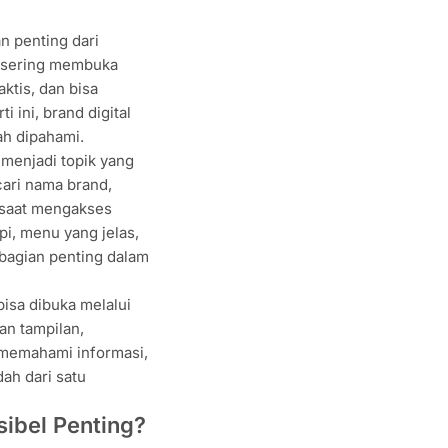
n penting dari
ih sering membuka
ktis, dan bisa
i ini, brand digital
ah dipahami.
 menjadi topik yang
ari nama brand,
 saat mengakses
pi, menu yang jelas,
 bagian penting dalam
bisa dibuka melalui
an tampilan,
 memahami informasi,
ah dari satu
ibel Penting?