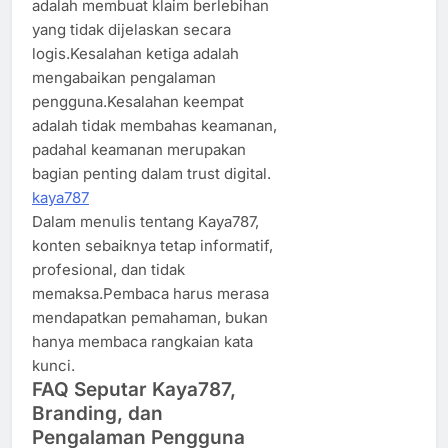
adalah membuat klaim berlebihan
yang tidak dijelaskan secara
logis.Kesalahan ketiga adalah
mengabaikan pengalaman
pengguna.Kesalahan keempat
adalah tidak membahas keamanan,
padahal keamanan merupakan
bagian penting dalam trust digital.
kaya787
Dalam menulis tentang Kaya787,
konten sebaiknya tetap informatif,
profesional, dan tidak
memaksa.Pembaca harus merasa
mendapatkan pemahaman, bukan
hanya membaca rangkaian kata
kunci.
FAQ Seputar Kaya787,
Branding, dan
Pengalaman Pengguna