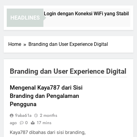
ara EDWINSLOT Login dengan Koneksi WiFi yang Stabil
HEADLINES
Weeks Ago
Home
Branding dan User Experience Digital
Branding dan User Experience Digital
Mengenal Kaya787 dari Sisi
Branding dan Pengalaman
Pengguna
9aba61a
2 months
ago
0
17 mins
Kaya787 dibahas dari sisi branding,