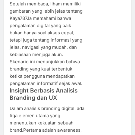
Setelah membaca, Ilham memiliki
gambaran yang lebih jelas tentang
Kaya787.Ia memahami bahwa
pengalaman digital yang baik
bukan hanya soal akses cepat,
tetapi juga tentang informasi yang
jelas, navigasi yang mudah, dan
kebiasaan menjaga akun.
Skenario ini menunjukkan bahwa
branding yang kuat terbentuk
ketika pengguna mendapatkan
pengalaman informatif sejak awal.
Insight Berbasis Analisis
Branding dan UX
Dalam analisis branding digital, ada
tiga elemen utama yang
menentukan kekuatan sebuah
brand.Pertama adalah awareness,