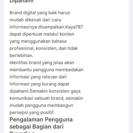
Dipahami
Brand digital yang baik harus
mudah dikenali dari cara
informasinya disampaikan.Kaya787
dapat diperkuat melalui konten
yang menggunakan bahasa
profesional, konsisten, dan tidak
berlebihan.
Identitas brand yang jelas akan
membantu pengguna membedakan
informasi yang relevan dari
informasi yang kurang dapat
dipahami.Semakin konsisten gaya
komunikasi sebuah brand, semakin
mudah pengguna membangun
persepsi yang positif.
Pengalaman Pengguna
sebagai Bagian dari