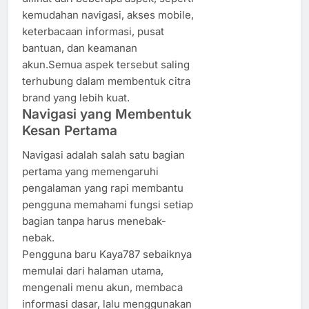
kemudahan navigasi, akses mobile,
keterbacaan informasi, pusat
bantuan, dan keamanan
akun.Semua aspek tersebut saling
terhubung dalam membentuk citra
brand yang lebih kuat.
Navigasi yang Membentuk
Kesan Pertama
Navigasi adalah salah satu bagian
pertama yang memengaruhi
pengalaman yang rapi membantu
pengguna memahami fungsi setiap
bagian tanpa harus menebak-
nebak.
Pengguna baru Kaya787 sebaiknya
memulai dari halaman utama,
mengenali menu akun, membaca
informasi dasar, lalu menggunakan