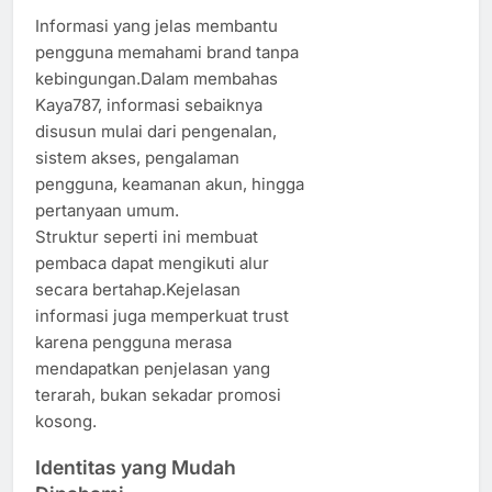
Informasi yang jelas membantu
pengguna memahami brand tanpa
kebingungan.Dalam membahas
Kaya787, informasi sebaiknya
disusun mulai dari pengenalan,
sistem akses, pengalaman
pengguna, keamanan akun, hingga
pertanyaan umum.
Struktur seperti ini membuat
pembaca dapat mengikuti alur
secara bertahap.Kejelasan
informasi juga memperkuat trust
karena pengguna merasa
mendapatkan penjelasan yang
terarah, bukan sekadar promosi
kosong.
Identitas yang Mudah