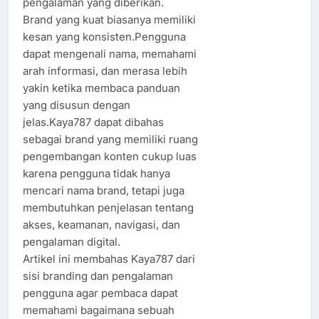
pengalaman yang diberikan.
Brand yang kuat biasanya memiliki
kesan yang konsisten.Pengguna
dapat mengenali nama, memahami
arah informasi, dan merasa lebih
yakin ketika membaca panduan
yang disusun dengan
jelas.Kaya787 dapat dibahas
sebagai brand yang memiliki ruang
pengembangan konten cukup luas
karena pengguna tidak hanya
mencari nama brand, tetapi juga
membutuhkan penjelasan tentang
akses, keamanan, navigasi, dan
pengalaman digital.
Artikel ini membahas Kaya787 dari
sisi branding dan pengalaman
pengguna agar pembaca dapat
memahami bagaimana sebuah