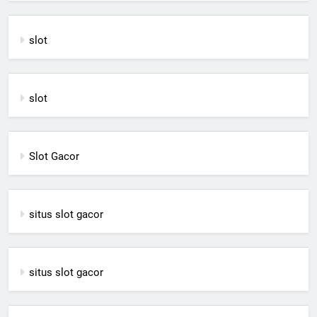
slot
slot
Slot Gacor
situs slot gacor
situs slot gacor