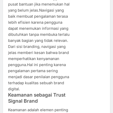
pusat bantuan jika menemukan hal
yang belum jelas.Navigasi yang
baik membuat pengalaman terasa
lebih efisien karena pengguna
dapat menemukan informasi yang
dibutuhkan tanpa membuka terlalu
banyak bagian yang tidak relevan.
Dari sisi branding, navigasi yang
jelas memberi kesan bahwa brand
memperhatikan kenyamanan
pengguna.Hal ini penting karena
pengalaman pertama sering
menjadi dasar penilaian pengguna
terhadap kualitas sebuah brand
digital.
Keamanan sebagai Trust
Signal Brand
Keamanan adalah elemen penting