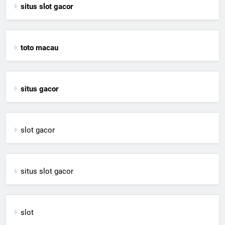
situs slot gacor
toto macau
situs gacor
slot gacor
situs slot gacor
slot