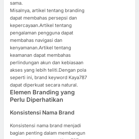
sama.
Misalnya, artikel tentang branding
dapat membahas persepsi dan
kepercayaan.Artikel tentang
pengalaman pengguna dapat
membahas navigasi dan
kenyamanan.Artikel tentang
keamanan dapat membahas
perlindungan akun dan kebiasaan
akses yang lebih teliti.Dengan pola
seperti ini, brand keyword Kaya787
dapat diperkuat secara natural.
Elemen Branding yang
Perlu Diperhatikan
Konsistensi Nama Brand
Konsistensi nama brand menjadi
bagian penting dalam membangun