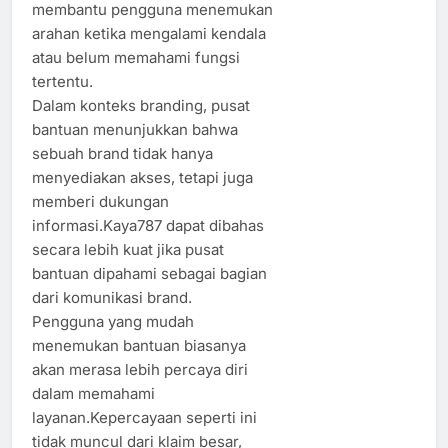
membantu pengguna menemukan
arahan ketika mengalami kendala
atau belum memahami fungsi
tertentu.
Dalam konteks branding, pusat
bantuan menunjukkan bahwa
sebuah brand tidak hanya
menyediakan akses, tetapi juga
memberi dukungan
informasi.Kaya787 dapat dibahas
secara lebih kuat jika pusat
bantuan dipahami sebagai bagian
dari komunikasi brand.
Pengguna yang mudah
menemukan bantuan biasanya
akan merasa lebih percaya diri
dalam memahami
layanan.Kepercayaan seperti ini
tidak muncul dari klaim besar,