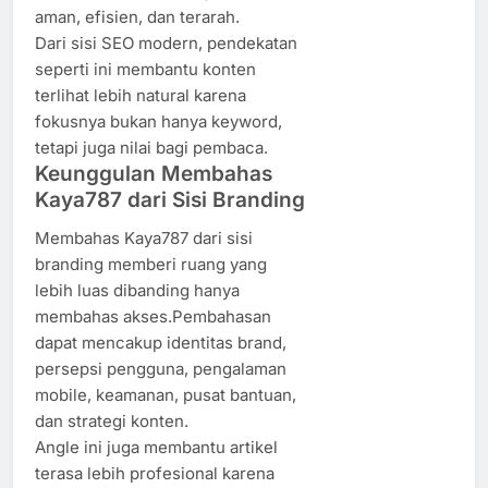
aman, efisien, dan terarah.
Dari sisi SEO modern, pendekatan
seperti ini membantu konten
terlihat lebih natural karena
fokusnya bukan hanya keyword,
tetapi juga nilai bagi pembaca.
Keunggulan Membahas
Kaya787 dari Sisi Branding
Membahas Kaya787 dari sisi
branding memberi ruang yang
lebih luas dibanding hanya
membahas akses.Pembahasan
dapat mencakup identitas brand,
persepsi pengguna, pengalaman
mobile, keamanan, pusat bantuan,
dan strategi konten.
Angle ini juga membantu artikel
terasa lebih profesional karena