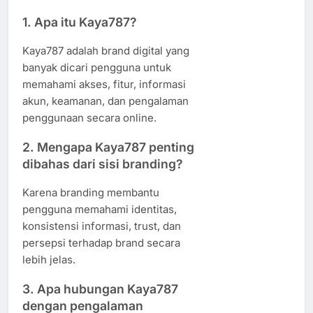
1. Apa itu Kaya787?
Kaya787 adalah brand digital yang
banyak dicari pengguna untuk
memahami akses, fitur, informasi
akun, keamanan, dan pengalaman
penggunaan secara online.
2. Mengapa Kaya787 penting
dibahas dari sisi branding?
Karena branding membantu
pengguna memahami identitas,
konsistensi informasi, trust, dan
persepsi terhadap brand secara
lebih jelas.
3. Apa hubungan Kaya787
dengan pengalaman