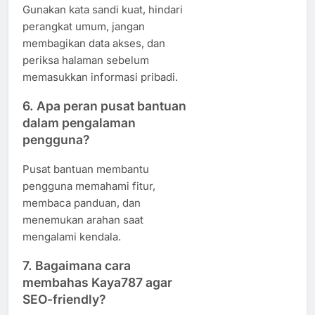
Gunakan kata sandi kuat, hindari
perangkat umum, jangan
membagikan data akses, dan
periksa halaman sebelum
memasukkan informasi pribadi.
6. Apa peran pusat bantuan
dalam pengalaman
pengguna?
Pusat bantuan membantu
pengguna memahami fitur,
membaca panduan, dan
menemukan arahan saat
mengalami kendala.
7. Bagaimana cara
membahas Kaya787 agar
SEO-friendly?