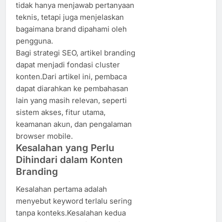
tidak hanya menjawab pertanyaan
teknis, tetapi juga menjelaskan
bagaimana brand dipahami oleh
pengguna.
Bagi strategi SEO, artikel branding
dapat menjadi fondasi cluster
konten.Dari artikel ini, pembaca
dapat diarahkan ke pembahasan
lain yang masih relevan, seperti
sistem akses, fitur utama,
keamanan akun, dan pengalaman
browser mobile.
Kesalahan yang Perlu
Dihindari dalam Konten
Branding
Kesalahan pertama adalah
menyebut keyword terlalu sering
tanpa konteks.Kesalahan kedua