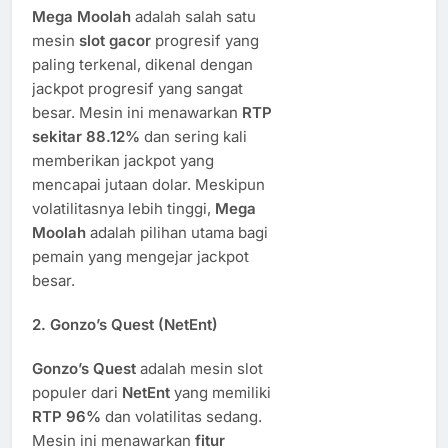
Mega Moolah
adalah salah satu
mesin
slot gacor
progresif yang
paling terkenal, dikenal dengan
jackpot progresif yang sangat
besar. Mesin ini menawarkan
RTP
sekitar 88.12%
dan sering kali
memberikan jackpot yang
mencapai jutaan dolar. Meskipun
volatilitasnya lebih tinggi,
Mega
Moolah
adalah pilihan utama bagi
pemain yang mengejar jackpot
besar.
2. Gonzo’s Quest (NetEnt)
Gonzo’s Quest
adalah mesin slot
populer dari
NetEnt
yang memiliki
RTP 96%
dan volatilitas sedang.
Mesin ini menawarkan
fitur