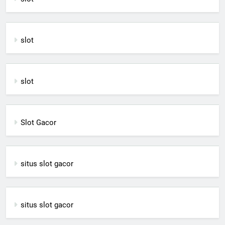
slot
slot
Slot Gacor
situs slot gacor
situs slot gacor