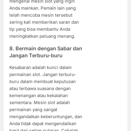
mengenai mesin slot yang ingin
Anda mainkan. Pemain lain yang
telah mencoba mesin tersebut
sering kali memberikan saran dan
tip yang bisa membantu Anda
meningkatkan peluang menang.
8.
Bermain dengan Sabar dan
Jangan Terburu-buru
Kesabaran adalah kunci dalam
permainan slot. Jangan terburu-
buru dalam membuat keputusan
atau terbawa suasana dengan
kemenangan atau kekalahan
sementara. Mesin slot adalah
permainan yang sangat
mengandalkan keberuntungan, dan
Anda tidak dapat mengendalikan
hasil dari setiap putaran. Cobalah