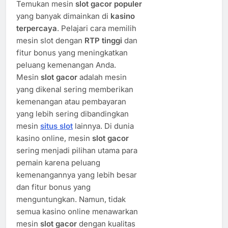
Temukan mesin
slot gacor populer
yang banyak dimainkan di
kasino
terpercaya
. Pelajari cara memilih
mesin slot dengan
RTP tinggi
dan
fitur bonus yang meningkatkan
peluang kemenangan Anda.
Mesin
slot gacor
adalah mesin
yang dikenal sering memberikan
kemenangan atau pembayaran
yang lebih sering dibandingkan
mesin
situs slot
lainnya. Di dunia
kasino online, mesin
slot gacor
sering menjadi pilihan utama para
pemain karena peluang
kemenangannya yang lebih besar
dan fitur bonus yang
menguntungkan. Namun, tidak
semua kasino online menawarkan
mesin
slot gacor
dengan kualitas