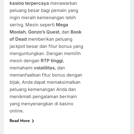
kasino terpercaya
menawarkan
peluang besar bagi pemain yang
ingin meraih kemenangan lebih
sering. Mesin seperti
Mega
Moolah
,
Gonzo’s Quest
, dan
Book
of Dead
memberikan peluang
jackpot besar dan fitur bonus yang
menguntungkan. Dengan memilih
mesin dengan
RTP tinggi
,
memahami
volatilitas
, dan
memanfaatkan fitur bonus dengan
bijak, Anda dapat memaksimalkan
peluang kemenangan Anda dan
menikmati pengalaman bermain
yang menyenangkan di kasino
online.
Read More