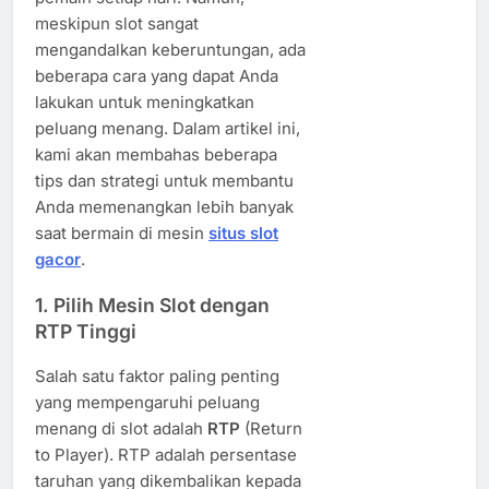
meskipun slot sangat
mengandalkan keberuntungan, ada
beberapa cara yang dapat Anda
lakukan untuk meningkatkan
peluang menang. Dalam artikel ini,
kami akan membahas beberapa
tips dan strategi untuk membantu
Anda memenangkan lebih banyak
saat bermain di mesin
situs slot
gacor
.
1.
Pilih Mesin Slot dengan
RTP Tinggi
Salah satu faktor paling penting
yang mempengaruhi peluang
menang di slot adalah
RTP
(Return
to Player). RTP adalah persentase
taruhan yang dikembalikan kepada