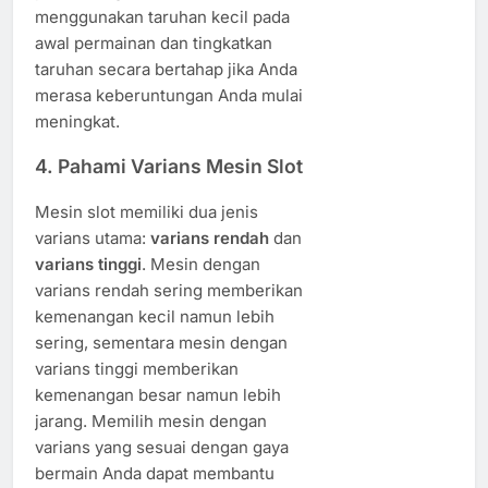
menggunakan taruhan kecil pada
awal permainan dan tingkatkan
taruhan secara bertahap jika Anda
merasa keberuntungan Anda mulai
meningkat.
4.
Pahami Varians Mesin Slot
Mesin slot memiliki dua jenis
varians utama:
varians rendah
dan
varians tinggi
. Mesin dengan
varians rendah sering memberikan
kemenangan kecil namun lebih
sering, sementara mesin dengan
varians tinggi memberikan
kemenangan besar namun lebih
jarang. Memilih mesin dengan
varians yang sesuai dengan gaya
bermain Anda dapat membantu