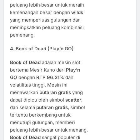
peluang lebih besar untuk meraih
kemenangan besar dengan
wilds
yang memperluas gulungan dan
meningkatkan peluang kombinasi
pemenang.
4. Book of Dead (Play’n GO)
Book of Dead
adalah mesin slot
bertema Mesir Kuno dari
Play’n
GO
dengan
RTP 96.21%
dan
volatilitas tinggi. Mesin ini
menawarkan
putaran gratis
yang
dapat dipicu oleh simbol
scatter
,
dan selama
putaran gratis
, simbol
tertentu berkembang untuk
menutupi gulungan, memberi
peluang lebih besar untuk menang.
Book of Dead
sangat populer di