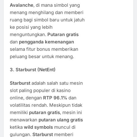
Avalanche
, di mana simbol yang
menang menghilang dan memberi
ruang bagi simbol baru untuk jatuh
ke posisi yang lebih
menguntungkan.
Putaran gratis
dan
pengganda kemenangan
selama fitur bonus memberikan
peluang besar untuk menang.
3. Starburst (NetEnt)
Starburst
adalah salah satu mesin
slot paling populer di kasino
online, dengan
RTP 96.1%
dan
volatilitas rendah. Meskipun tidak
memiliki
putaran gratis
, mesin ini
menawarkan
putaran ulang gratis
ketika
wild symbols
muncul di
gulungan.
Starburst
memberi