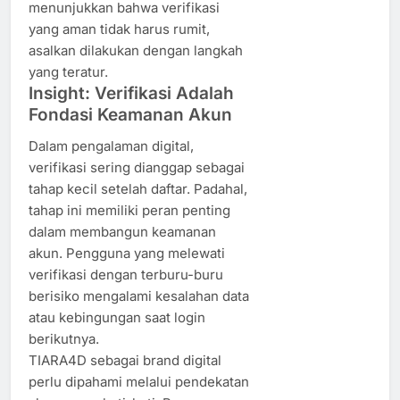
menunjukkan bahwa verifikasi
yang aman tidak harus rumit,
asalkan dilakukan dengan langkah
yang teratur.
Insight: Verifikasi Adalah
Fondasi Keamanan Akun
Dalam pengalaman digital,
verifikasi sering dianggap sebagai
tahap kecil setelah daftar. Padahal,
tahap ini memiliki peran penting
dalam membangun keamanan
akun. Pengguna yang melewati
verifikasi dengan terburu-buru
berisiko mengalami kesalahan data
atau kebingungan saat login
berikutnya.
TIARA4D sebagai brand digital
perlu dipahami melalui pendekatan