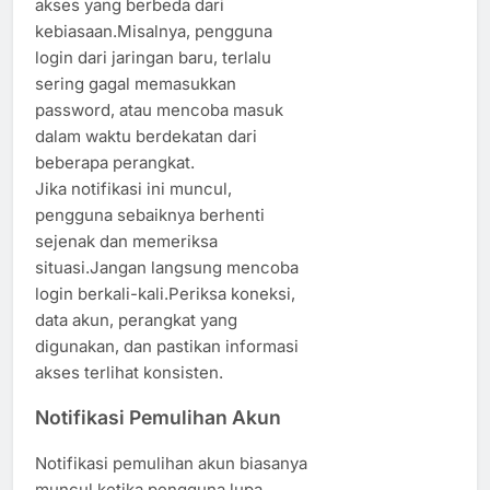
akses yang berbeda dari
kebiasaan.Misalnya, pengguna
login dari jaringan baru, terlalu
sering gagal memasukkan
password, atau mencoba masuk
dalam waktu berdekatan dari
beberapa perangkat.
Jika notifikasi ini muncul,
pengguna sebaiknya berhenti
sejenak dan memeriksa
situasi.Jangan langsung mencoba
login berkali-kali.Periksa koneksi,
data akun, perangkat yang
digunakan, dan pastikan informasi
akses terlihat konsisten.
Notifikasi Pemulihan Akun
Notifikasi pemulihan akun biasanya
muncul ketika pengguna lupa