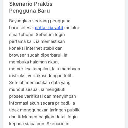
Skenario Praktis
Pengguna Baru
Bayangkan seorang pengguna
baru selesai
daftar tiara4d
melalui
smartphone. Sebelum login
pertama kali, ia memastikan
koneksi internet stabil dan
browser sudah diperbarui. Ia
membuka halaman akun,
memeriksa tampilan, lalu membaca
instruksi verifikasi dengan teliti.
Setelah memastikan data yang
muncul sesuai, ia mengikuti
proses verifikasi dan menyimpan
informasi akun secara pribadi. Ia
tidak menggunakan jaringan publik
dan tidak membagikan detail login
kepada siapa pun. Skenario ini