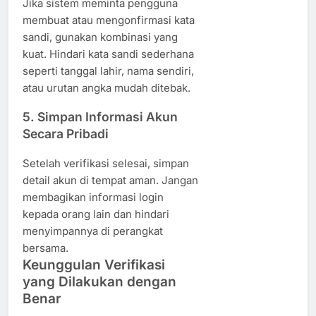
Jika sistem meminta pengguna
membuat atau mengonfirmasi kata
sandi, gunakan kombinasi yang
kuat. Hindari kata sandi sederhana
seperti tanggal lahir, nama sendiri,
atau urutan angka mudah ditebak.
5. Simpan Informasi Akun
Secara Pribadi
Setelah verifikasi selesai, simpan
detail akun di tempat aman. Jangan
membagikan informasi login
kepada orang lain dan hindari
menyimpannya di perangkat
bersama.
Keunggulan Verifikasi
yang Dilakukan dengan
Benar