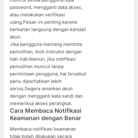
password, mengganti data akses,
atau melakukan verifikasi
ulang.Pesan ini penting karena
berkaitan langsung dengan kendali
akun.
Jika pengguna memang meminta
pemulihan, ikuti instruksi dengan
hati-hati.Namun, jika notifikasi
pemulihan muncul tanpa
permintaan pengguna, hal tersebut
perlu diperhatikan lebih
serius.Segera amankan akun
dengan mengganti kata sandi dan
memeriksa akses perangkat.
Cara Membaca Notifikasi
Keamanan dengan Benar
Membaca notifikasi keamanan
tidak boleh dilakukan secara