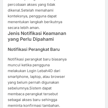
percobaan akses yang tidak
dikenal.Setelah memahami
konteksnya, pengguna dapat
menentukan langkah berikutnya
secara lebih aman.
Jenis Notifikasi Keamanan
yang Perlu Dipahami
Notifikasi Perangkat Baru
Notifikasi perangkat baru biasanya
muncul ketika pengguna
melakukan Login Lebah4D dari
smartphone, laptop, atau browser
yang belum pernah digunakan
sebelumnya.Sistem dapat
membaca perangkat tersebut
sebagai akses baru sehingga
meminta konfirmasi tambahan.