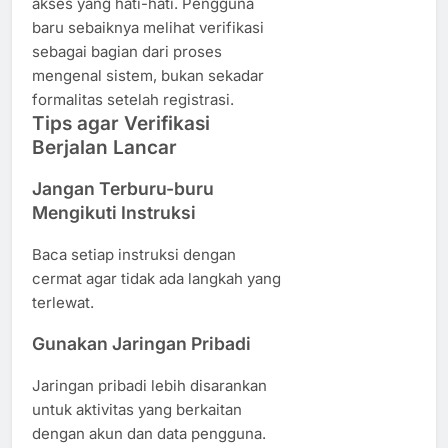
akses yang hati-hati. Pengguna
baru sebaiknya melihat verifikasi
sebagai bagian dari proses
mengenal sistem, bukan sekadar
formalitas setelah registrasi.
Tips agar Verifikasi
Berjalan Lancar
Jangan Terburu-buru
Mengikuti Instruksi
Baca setiap instruksi dengan
cermat agar tidak ada langkah yang
terlewat.
Gunakan Jaringan Pribadi
Jaringan pribadi lebih disarankan
untuk aktivitas yang berkaitan
dengan akun dan data pengguna.