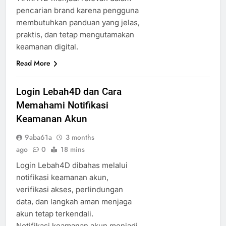
pencarian brand karena pengguna
membutuhkan panduan yang jelas,
praktis, dan tetap mengutamakan
keamanan digital.
Read More
Login Lebah4D dan Cara
Memahami Notifikasi
Keamanan Akun
9aba61a
3 months
ago
0
18 mins
Login Lebah4D dibahas melalui
notifikasi keamanan akun,
verifikasi akses, perlindungan
data, dan langkah aman menjaga
akun tetap terkendali.
Notifikasi keamanan akun menjadi