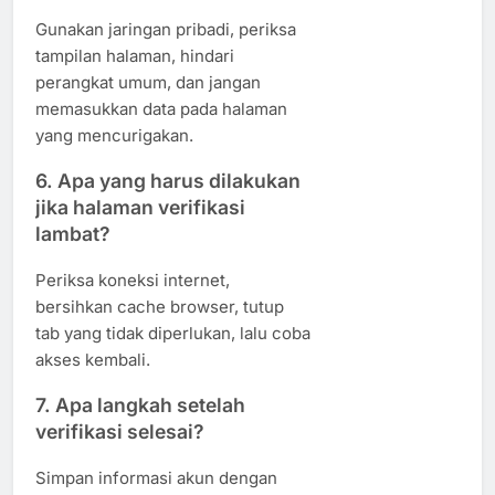
Gunakan jaringan pribadi, periksa
tampilan halaman, hindari
perangkat umum, dan jangan
memasukkan data pada halaman
yang mencurigakan.
6. Apa yang harus dilakukan
jika halaman verifikasi
lambat?
Periksa koneksi internet,
bersihkan cache browser, tutup
tab yang tidak diperlukan, lalu coba
akses kembali.
7. Apa langkah setelah
verifikasi selesai?
Simpan informasi akun dengan