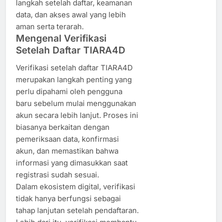
langkah setelah daftar, keamanan
data, dan akses awal yang lebih
aman serta terarah.
Mengenal Verifikasi
Setelah Daftar TIARA4D
Verifikasi setelah daftar TIARA4D
merupakan langkah penting yang
perlu dipahami oleh pengguna
baru sebelum mulai menggunakan
akun secara lebih lanjut. Proses ini
biasanya berkaitan dengan
pemeriksaan data, konfirmasi
akun, dan memastikan bahwa
informasi yang dimasukkan saat
registrasi sudah sesuai.
Dalam ekosistem digital, verifikasi
tidak hanya berfungsi sebagai
tahap lanjutan setelah pendaftaran.