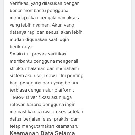
Verifikasi yang dilakukan dengan
benar membantu pengguna
mendapatkan pengalaman akses
yang lebih nyaman. Akun yang
datanya rapi dan sesuai akan lebih
mudah digunakan saat login
berikutnya.
Selain itu, proses verifikasi
membantu pengguna mengenali
struktur halaman dan memahami
sistem akun sejak awal. Ini penting
bagi pengguna baru yang belum
terbiasa dengan alur platform.
TIARA4D verifikasi akun juga
relevan karena pengguna ingin
memastikan bahwa proses setelah
daftar berjalan jelas, praktis, dan
tetap mengutamakan keamanan.
Keamanan Data Selama