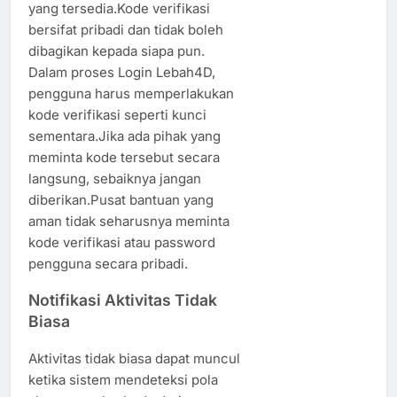
yang tersedia.Kode verifikasi
bersifat pribadi dan tidak boleh
dibagikan kepada siapa pun.
Dalam proses Login Lebah4D,
pengguna harus memperlakukan
kode verifikasi seperti kunci
sementara.Jika ada pihak yang
meminta kode tersebut secara
langsung, sebaiknya jangan
diberikan.Pusat bantuan yang
aman tidak seharusnya meminta
kode verifikasi atau password
pengguna secara pribadi.
Notifikasi Aktivitas Tidak
Biasa
Aktivitas tidak biasa dapat muncul
ketika sistem mendeteksi pola