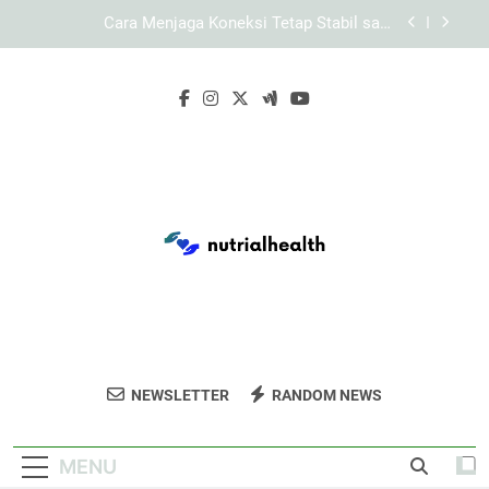
Skip
Cara Mengoptimalkan Jaringan Internet untuk
to
Login KAYA787
content
Cara Mengatasi KAYA787 Login yang Meminta
Verifikasi Berulang
Cara EDWINSLOT Login dengan Koneksi WiFi
yang Stabil
Cara Menjaga Koneksi Tetap Stabil saat
LEBAH4D Login
Cara Mengoptimalkan Jaringan Internet untuk
Login KAYA787
Cara Mengatasi KAYA787 Login yang Meminta
Verifikasi Berulang
Nutrial Health
Tingkatkan Kesehatan Anda Dengan
NEWSLETTER
RANDOM NEWS
Panduan Dari Nutrial Health. Tips
Kesehatan, Diet, Dan Kebugaran Untuk Gaya
MENU
Hidup Sehat.