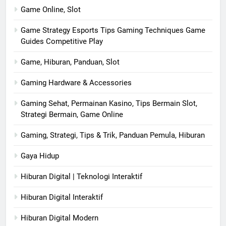
Game Online, Slot
Game Strategy Esports Tips Gaming Techniques Game
Guides Competitive Play
Game, Hiburan, Panduan, Slot
Gaming Hardware & Accessories
Gaming Sehat, Permainan Kasino, Tips Bermain Slot,
Strategi Bermain, Game Online
Gaming, Strategi, Tips & Trik, Panduan Pemula, Hiburan
Gaya Hidup
Hiburan Digital | Teknologi Interaktif
Hiburan Digital Interaktif
Hiburan Digital Modern