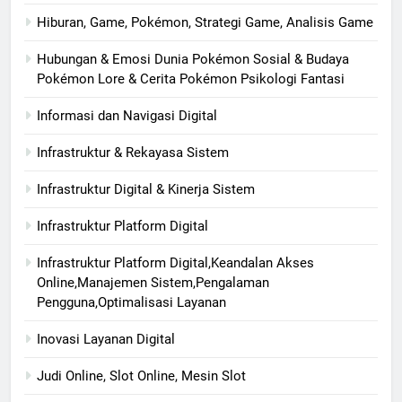
Hiburan, Game, Pokémon, Strategi Game, Analisis Game
Hubungan & Emosi Dunia Pokémon Sosial & Budaya
Pokémon Lore & Cerita Pokémon Psikologi Fantasi
Informasi dan Navigasi Digital
Infrastruktur & Rekayasa Sistem
Infrastruktur Digital & Kinerja Sistem
Infrastruktur Platform Digital
Infrastruktur Platform Digital,Keandalan Akses
Online,Manajemen Sistem,Pengalaman
Pengguna,Optimalisasi Layanan
Inovasi Layanan Digital
Judi Online, Slot Online, Mesin Slot