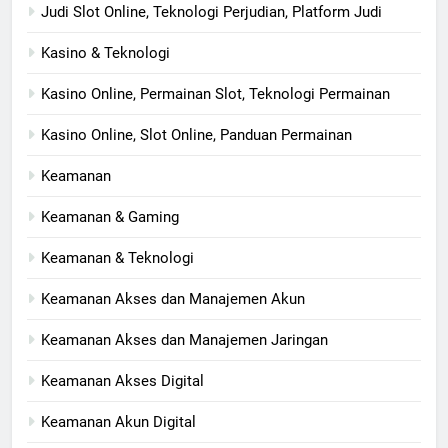
Judi Slot Online, Teknologi Perjudian, Platform Judi
Kasino & Teknologi
Kasino Online, Permainan Slot, Teknologi Permainan
Kasino Online, Slot Online, Panduan Permainan
Keamanan
Keamanan & Gaming
Keamanan & Teknologi
Keamanan Akses dan Manajemen Akun
Keamanan Akses dan Manajemen Jaringan
Keamanan Akses Digital
Keamanan Akun Digital