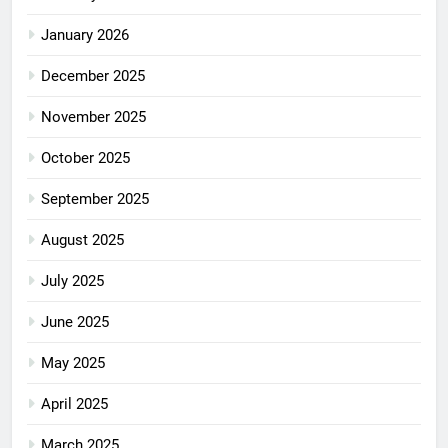
January 2026
December 2025
November 2025
October 2025
September 2025
August 2025
July 2025
June 2025
May 2025
April 2025
March 2025