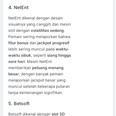
4.
NetEnt
NetEnt dikenal dengan desain
visualnya yang canggih dan mesin
slot dengan
volatilitas sedang
.
Pemain sering melaporkan bahwa
fitur bonus
dan
jackpot progresif
lebih sering muncul pada
waktu-
waktu sibuk
, seperti
siang hingga
sore hari
. Mesin NetEnt
memberikan
peluang menang
besar
, dengan banyak pemain
melaporkan jackpot besar yang
muncul setelah beberapa putaran
tanpa kemenangan signifikan.
5.
Betsoft
Betsoft dikenal dengan
slot 3D