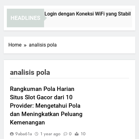
ra EDWINSLOT Login dengan Koneksi WiFi yang Stabil
HEADLINES
Weeks Ago
2
Home
analisis pola
analisis pola
Rangkuman Pola Harian
Situs Slot Gacor dari 10
Provider: Mengetahui Pola
dan Meningkatkan Peluang
Kemenangan
9aba61a
1 year ago
0
10