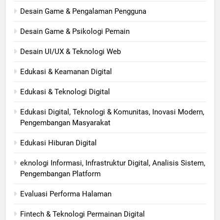
Desain Game & Pengalaman Pengguna
Desain Game & Psikologi Pemain
Desain UI/UX & Teknologi Web
Edukasi & Keamanan Digital
Edukasi & Teknologi Digital
Edukasi Digital, Teknologi & Komunitas, Inovasi Modern,
Pengembangan Masyarakat
Edukasi Hiburan Digital
eknologi Informasi, Infrastruktur Digital, Analisis Sistem,
Pengembangan Platform
Evaluasi Performa Halaman
Fintech & Teknologi Permainan Digital