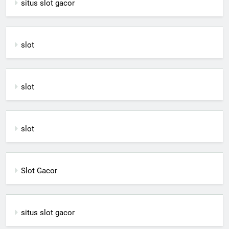
situs slot gacor
slot
slot
slot
Slot Gacor
situs slot gacor