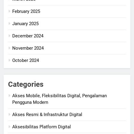
February 2025
January 2025
December 2024
November 2024
October 2024
Categories
Akses Mobile, Fleksibilitas Digital, Pengalaman
Pengguna Modern
Akses Resmi & Infrastruktur Digital
Aksesibilitas Platform Digital