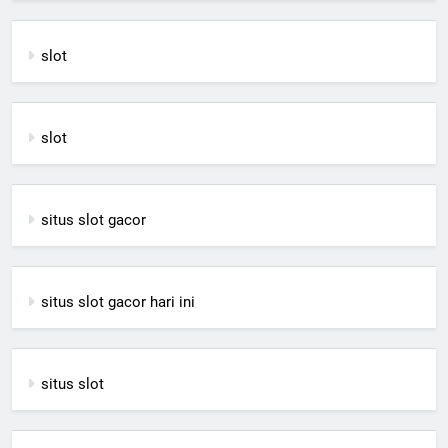
slot
slot
situs slot gacor
situs slot gacor hari ini
situs slot