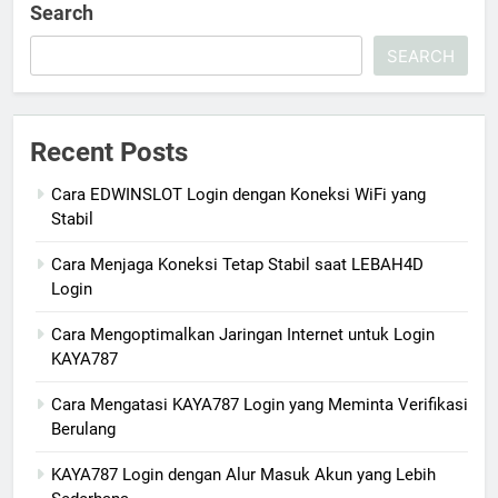
Search
SEARCH
Recent Posts
Cara EDWINSLOT Login dengan Koneksi WiFi yang
Stabil
Cara Menjaga Koneksi Tetap Stabil saat LEBAH4D
Login
Cara Mengoptimalkan Jaringan Internet untuk Login
KAYA787
Cara Mengatasi KAYA787 Login yang Meminta Verifikasi
Berulang
KAYA787 Login dengan Alur Masuk Akun yang Lebih