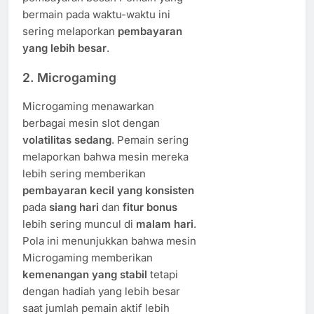
bermain pada waktu-waktu ini
sering melaporkan
pembayaran
yang lebih besar
.
2.
Microgaming
Microgaming menawarkan
berbagai mesin slot dengan
volatilitas sedang
. Pemain sering
melaporkan bahwa mesin mereka
lebih sering memberikan
pembayaran kecil yang konsisten
pada
siang hari
dan
fitur bonus
lebih sering muncul di
malam hari
.
Pola ini menunjukkan bahwa mesin
Microgaming memberikan
kemenangan yang stabil
tetapi
dengan hadiah yang lebih besar
saat jumlah pemain aktif lebih