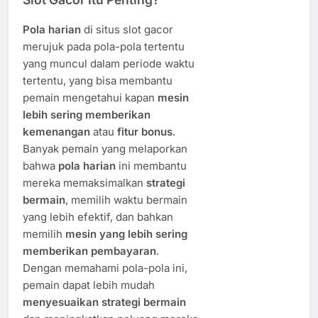
Pola harian
di situs slot gacor
merujuk pada pola-pola tertentu
yang muncul dalam periode waktu
tertentu, yang bisa membantu
pemain mengetahui kapan
mesin
lebih sering memberikan
kemenangan
atau
fitur bonus
.
Banyak pemain yang melaporkan
bahwa
pola harian
ini membantu
mereka memaksimalkan
strategi
bermain
, memilih waktu bermain
yang lebih efektif, dan bahkan
memilih
mesin yang lebih sering
memberikan pembayaran
.
Dengan memahami pola-pola ini,
pemain dapat lebih mudah
menyesuaikan strategi bermain