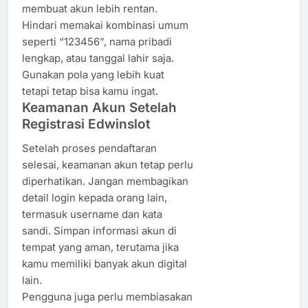
membuat akun lebih rentan.
Hindari memakai kombinasi umum
seperti “123456”, nama pribadi
lengkap, atau tanggal lahir saja.
Gunakan pola yang lebih kuat
tetapi tetap bisa kamu ingat.
Keamanan Akun Setelah
Registrasi Edwinslot
Setelah proses pendaftaran
selesai, keamanan akun tetap perlu
diperhatikan. Jangan membagikan
detail login kepada orang lain,
termasuk username dan kata
sandi. Simpan informasi akun di
tempat yang aman, terutama jika
kamu memiliki banyak akun digital
lain.
Pengguna juga perlu membiasakan