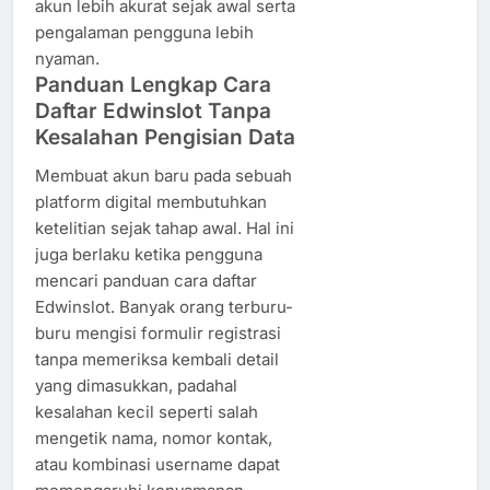
akun lebih akurat sejak awal serta
pengalaman pengguna lebih
nyaman.
Panduan Lengkap Cara
Daftar Edwinslot Tanpa
Kesalahan Pengisian Data
Membuat akun baru pada sebuah
platform digital membutuhkan
ketelitian sejak tahap awal. Hal ini
juga berlaku ketika pengguna
mencari panduan cara daftar
Edwinslot. Banyak orang terburu-
buru mengisi formulir registrasi
tanpa memeriksa kembali detail
yang dimasukkan, padahal
kesalahan kecil seperti salah
mengetik nama, nomor kontak,
atau kombinasi username dapat