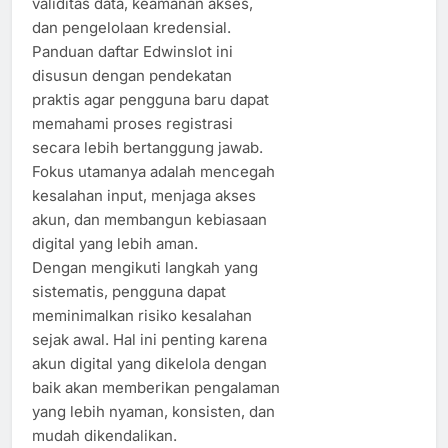
validitas data, keamanan akses,
dan pengelolaan kredensial.
Panduan daftar Edwinslot ini
disusun dengan pendekatan
praktis agar pengguna baru dapat
memahami proses registrasi
secara lebih bertanggung jawab.
Fokus utamanya adalah mencegah
kesalahan input, menjaga akses
akun, dan membangun kebiasaan
digital yang lebih aman.
Dengan mengikuti langkah yang
sistematis, pengguna dapat
meminimalkan risiko kesalahan
sejak awal. Hal ini penting karena
akun digital yang dikelola dengan
baik akan memberikan pengalaman
yang lebih nyaman, konsisten, dan
mudah dikendalikan.