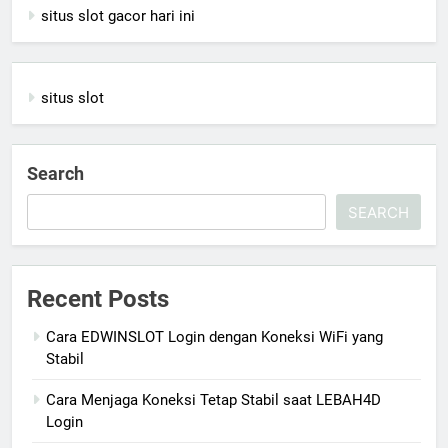
situs slot gacor hari ini
situs slot
Search
SEARCH
Recent Posts
Cara EDWINSLOT Login dengan Koneksi WiFi yang
Stabil
Cara Menjaga Koneksi Tetap Stabil saat LEBAH4D
Login