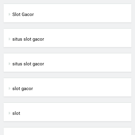
Slot Gacor
situs slot gacor
situs slot gacor
slot gacor
slot