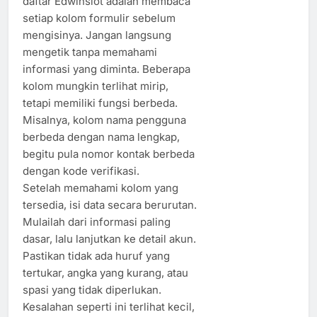
daftar Edwinslot adalah membaca
setiap kolom formulir sebelum
mengisinya. Jangan langsung
mengetik tanpa memahami
informasi yang diminta. Beberapa
kolom mungkin terlihat mirip,
tetapi memiliki fungsi berbeda.
Misalnya, kolom nama pengguna
berbeda dengan nama lengkap,
begitu pula nomor kontak berbeda
dengan kode verifikasi.
Setelah memahami kolom yang
tersedia, isi data secara berurutan.
Mulailah dari informasi paling
dasar, lalu lanjutkan ke detail akun.
Pastikan tidak ada huruf yang
tertukar, angka yang kurang, atau
spasi yang tidak diperlukan.
Kesalahan seperti ini terlihat kecil,