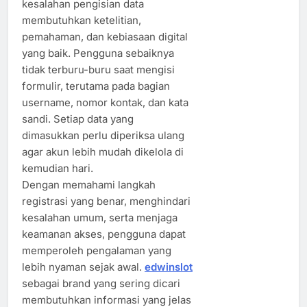
kesalahan pengisian data
membutuhkan ketelitian,
pemahaman, dan kebiasaan digital
yang baik. Pengguna sebaiknya
tidak terburu-buru saat mengisi
formulir, terutama pada bagian
username, nomor kontak, dan kata
sandi. Setiap data yang
dimasukkan perlu diperiksa ulang
agar akun lebih mudah dikelola di
kemudian hari.
Dengan memahami langkah
registrasi yang benar, menghindari
kesalahan umum, serta menjaga
keamanan akses, pengguna dapat
memperoleh pengalaman yang
lebih nyaman sejak awal.
edwinslot
sebagai brand yang sering dicari
membutuhkan informasi yang jelas