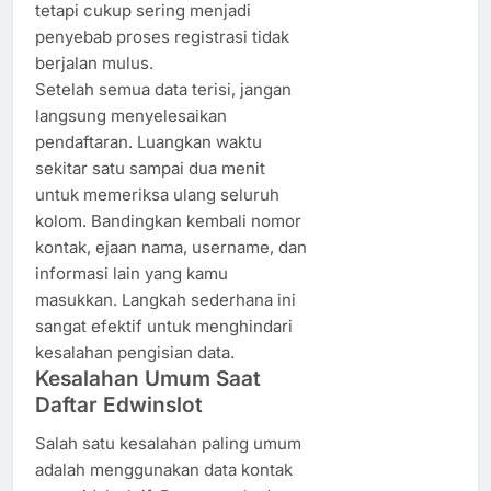
tetapi cukup sering menjadi
penyebab proses registrasi tidak
berjalan mulus.
Setelah semua data terisi, jangan
langsung menyelesaikan
pendaftaran. Luangkan waktu
sekitar satu sampai dua menit
untuk memeriksa ulang seluruh
kolom. Bandingkan kembali nomor
kontak, ejaan nama, username, dan
informasi lain yang kamu
masukkan. Langkah sederhana ini
sangat efektif untuk menghindari
kesalahan pengisian data.
Kesalahan Umum Saat
Daftar Edwinslot
Salah satu kesalahan paling umum
adalah menggunakan data kontak