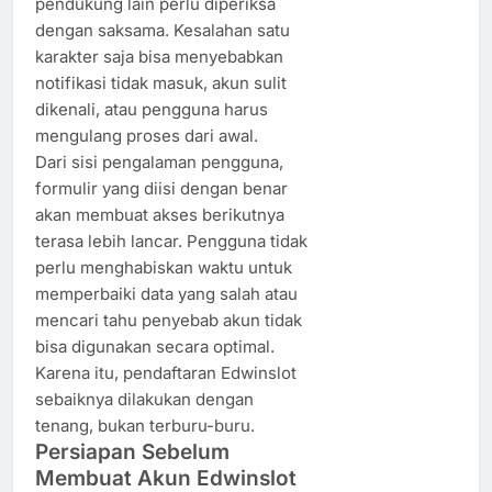
pendukung lain perlu diperiksa
dengan saksama. Kesalahan satu
karakter saja bisa menyebabkan
notifikasi tidak masuk, akun sulit
dikenali, atau pengguna harus
mengulang proses dari awal.
Dari sisi pengalaman pengguna,
formulir yang diisi dengan benar
akan membuat akses berikutnya
terasa lebih lancar. Pengguna tidak
perlu menghabiskan waktu untuk
memperbaiki data yang salah atau
mencari tahu penyebab akun tidak
bisa digunakan secara optimal.
Karena itu, pendaftaran Edwinslot
sebaiknya dilakukan dengan
tenang, bukan terburu-buru.
Persiapan Sebelum
Membuat Akun Edwinslot