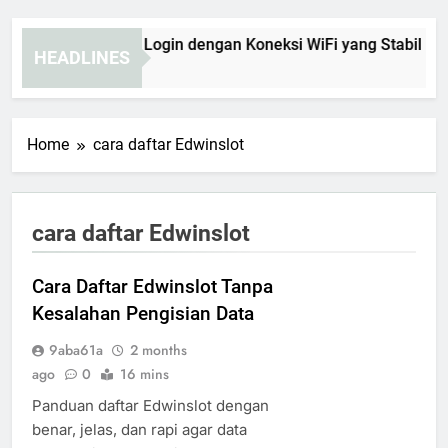
ara EDWINSLOT Login dengan Koneksi WiFi yang Stabil
HEADLINES
Weeks Ago
Home
cara daftar Edwinslot
cara daftar Edwinslot
Cara Daftar Edwinslot Tanpa
Kesalahan Pengisian Data
9aba61a
2 months
ago
0
16 mins
Panduan daftar Edwinslot dengan
benar, jelas, dan rapi agar data