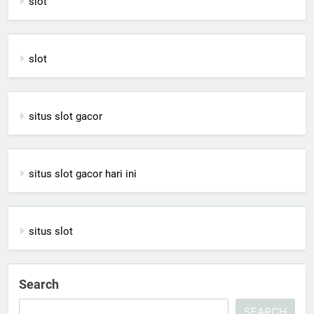
slot
slot
situs slot gacor
situs slot gacor hari ini
situs slot
Search
SEARCH