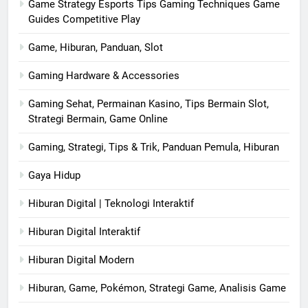
Game Strategy Esports Tips Gaming Techniques Game
Guides Competitive Play
Game, Hiburan, Panduan, Slot
Gaming Hardware & Accessories
Gaming Sehat, Permainan Kasino, Tips Bermain Slot,
Strategi Bermain, Game Online
Gaming, Strategi, Tips & Trik, Panduan Pemula, Hiburan
Gaya Hidup
Hiburan Digital | Teknologi Interaktif
Hiburan Digital Interaktif
Hiburan Digital Modern
Hiburan, Game, Pokémon, Strategi Game, Analisis Game