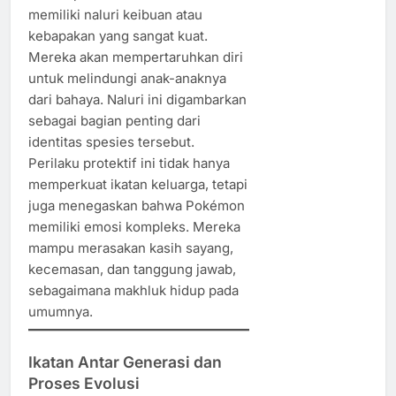
memiliki naluri keibuan atau
kebapakan yang sangat kuat.
Mereka akan mempertaruhkan diri
untuk melindungi anak-anaknya
dari bahaya. Naluri ini digambarkan
sebagai bagian penting dari
identitas spesies tersebut.
Perilaku protektif ini tidak hanya
memperkuat ikatan keluarga, tetapi
juga menegaskan bahwa Pokémon
memiliki emosi kompleks. Mereka
mampu merasakan kasih sayang,
kecemasan, dan tanggung jawab,
sebagaimana makhluk hidup pada
umumnya.
Ikatan Antar Generasi dan
Proses Evolusi