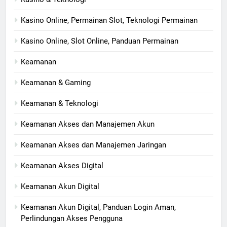
Kasino Online, Permainan Slot, Teknologi Permainan
Kasino Online, Slot Online, Panduan Permainan
Keamanan
Keamanan & Gaming
Keamanan & Teknologi
Keamanan Akses dan Manajemen Akun
Keamanan Akses dan Manajemen Jaringan
Keamanan Akses Digital
Keamanan Akun Digital
Keamanan Akun Digital, Panduan Login Aman,
Perlindungan Akses Pengguna