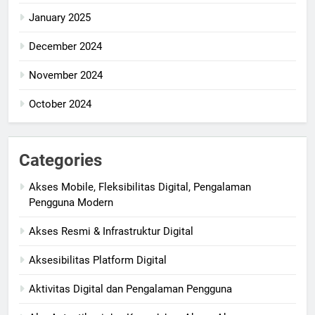
January 2025
December 2024
November 2024
October 2024
Categories
Akses Mobile, Fleksibilitas Digital, Pengalaman
Pengguna Modern
Akses Resmi & Infrastruktur Digital
Aksesibilitas Platform Digital
Aktivitas Digital dan Pengalaman Pengguna