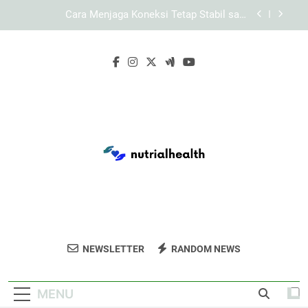
Skip
Cara Mengoptimalkan Jaringan Internet untuk
to
Login KAYA787
content
Cara Mengatasi KAYA787 Login yang Meminta
Verifikasi Berulang
Cara EDWINSLOT Login dengan Koneksi WiFi
yang Stabil
Cara Menjaga Koneksi Tetap Stabil saat
LEBAH4D Login
Cara Mengoptimalkan Jaringan Internet untuk
Login KAYA787
Cara Mengatasi KAYA787 Login yang Meminta
Verifikasi Berulang
Nutrial Health
Tingkatkan Kesehatan Anda Dengan
NEWSLETTER
RANDOM NEWS
Panduan Dari Nutrial Health. Tips
Kesehatan, Diet, Dan Kebugaran Untuk Gaya
MENU
Hidup Sehat.