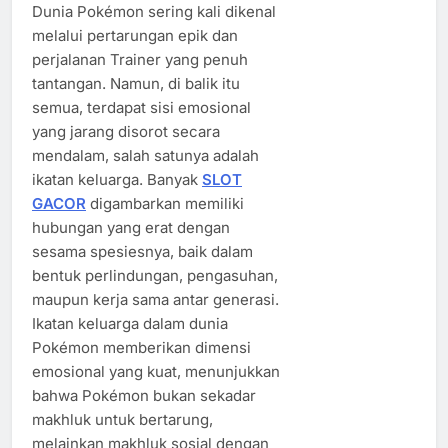
Dunia Pokémon sering kali dikenal
melalui pertarungan epik dan
perjalanan Trainer yang penuh
tantangan. Namun, di balik itu
semua, terdapat sisi emosional
yang jarang disorot secara
mendalam, salah satunya adalah
ikatan keluarga. Banyak
SLOT
GACOR
digambarkan memiliki
hubungan yang erat dengan
sesama spesiesnya, baik dalam
bentuk perlindungan, pengasuhan,
maupun kerja sama antar generasi.
Ikatan keluarga dalam dunia
Pokémon memberikan dimensi
emosional yang kuat, menunjukkan
bahwa Pokémon bukan sekadar
makhluk untuk bertarung,
melainkan makhluk sosial dengan