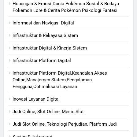
Hubungan & Emosi Dunia Pokémon Sosial & Budaya
Pokémon Lore & Cerita Pokémon Psikologi Fantasi
Informasi dan Navigasi Digital
Infrastruktur & Rekayasa Sistem
Infrastruktur Digital & Kinerja Sistem
Infrastruktur Platform Digital
Infrastruktur Platform Digital,Keandalan Akses
Online,Manajemen Sistem,Pengalaman
Pengguna,Optimalisasi Layanan
Inovasi Layanan Digital
Judi Online, Slot Online, Mesin Slot
Judi Slot Online, Teknologi Perjudian, Platform Judi
Kasino & Teknologi