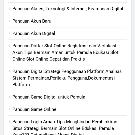
Panduan Akses, Teknologi & Internet, Keamanan Digital
Panduan Akun Baru
Panduan Akun Digital
Panduan Daftar Slot Online Registrasi dan Verifikasi
Akun Tips Bermain Aman untuk Pemula Edukasi Slot
Online Slot Online Cepat dan Praktis
Panduan Digital,Strategi Penggunaan Platform,Analisis
Sistem Permainan,Perilaku Pengguna,Dokumentasi
Platform
Panduan Game Digital untuk Pemula
Panduan Game Online
Panduan Login Aman Tips Menghindari Pemblokiran
Situs Strategi Bermain Slot Online Edukasi Pemula
Kaya787 Optimalisasi Akses Digital