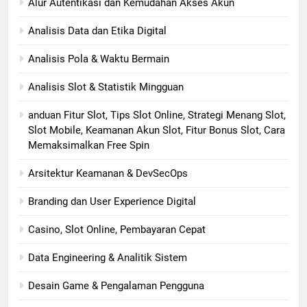
Alur Autentikasi dan Kemudahan Akses Akun
Analisis Data dan Etika Digital
Analisis Pola & Waktu Bermain
Analisis Slot & Statistik Mingguan
anduan Fitur Slot, Tips Slot Online, Strategi Menang Slot,
Slot Mobile, Keamanan Akun Slot, Fitur Bonus Slot, Cara
Memaksimalkan Free Spin
Arsitektur Keamanan & DevSecOps
Branding dan User Experience Digital
Casino, Slot Online, Pembayaran Cepat
Data Engineering & Analitik Sistem
Desain Game & Pengalaman Pengguna