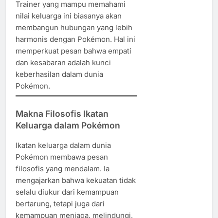
Trainer yang mampu memahami
nilai keluarga ini biasanya akan
membangun hubungan yang lebih
harmonis dengan Pokémon. Hal ini
memperkuat pesan bahwa empati
dan kesabaran adalah kunci
keberhasilan dalam dunia
Pokémon.
Makna Filosofis Ikatan
Keluarga dalam Pokémon
Ikatan keluarga dalam dunia
Pokémon membawa pesan
filosofis yang mendalam. Ia
mengajarkan bahwa kekuatan tidak
selalu diukur dari kemampuan
bertarung, tetapi juga dari
kemampuan menjaga, melindungi,