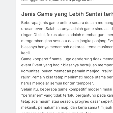
Jenis Game yang Lebih Santai te
Beberapa jenis game online secara desain memang 
urusan event.Salah satunya adalah game simulasi
ringan.Di sini, fokus utama adalah membangun, me
mengembangkan sesuatu dalam jangka panjang.Eve
biasanya hanya menambah dekorasi, tema musiman,
kecil.
Game kooperatif santai juga cenderung tidak mema
event.Event yang hadir biasanya bertujuan mempere
komunitas, bukan memecah pemain menjadi “rajin” 
rajin”.Pemain bisa tetap menikmati mode utama be
harus mengejar semua konten temporer.
Selain itu, beberapa game kompetitif modern mul
“permanen” yang tidak terlalu bergantung pada ka
tetap ada musim atau season, progres dasar seper
mekanik, pemahaman map, dan kerja sama tim jauh