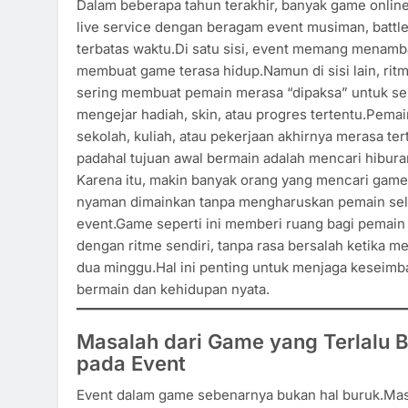
Dalam beberapa tahun terakhir, banyak game onlin
live service dengan beragam event musiman, battle
terbatas waktu.Di satu sisi, event memang menamb
membuat game terasa hidup.Namun di sisi lain, ritm
sering membuat pemain merasa “dipaksa” untuk sel
mengejar hadiah, skin, atau progres tertentu.Pema
sekolah, kuliah, atau pekerjaan akhirnya merasa ter
padahal tujuan awal bermain adalah mencari hibura
Karena itu, makin banyak orang yang mencari game 
nyaman dimainkan tanpa mengharuskan pemain sel
event.Game seperti ini memberi ruang bagi pemain
dengan ritme sendiri, tanpa rasa bersalah ketika m
dua minggu.Hal ini penting untuk menjaga keseimb
bermain dan kehidupan nyata.
Masalah dari Game yang Terlalu 
pada Event
Event dalam game sebenarnya bukan hal buruk.Mas