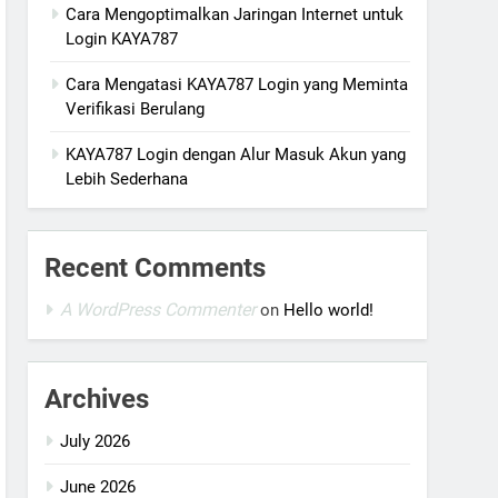
Cara Mengoptimalkan Jaringan Internet untuk
Login KAYA787
Cara Mengatasi KAYA787 Login yang Meminta
Verifikasi Berulang
KAYA787 Login dengan Alur Masuk Akun yang
Lebih Sederhana
Recent Comments
A WordPress Commenter
on
Hello world!
Archives
July 2026
June 2026