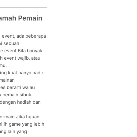
Ramah Pemain
n event, ada beberapa
ni sebuah
me event.Bila banyak
 event wajib, atau
mu.
ing kuat hanya hadir
rmainan
es berarti walau
k pemain sibuk
 dengan hadiah dan
ermain.Jika tujuan
ilih game yang lebih
ang lain yang