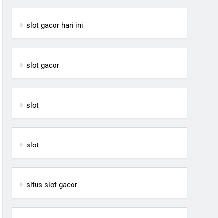
slot gacor hari ini
slot gacor
slot
slot
situs slot gacor