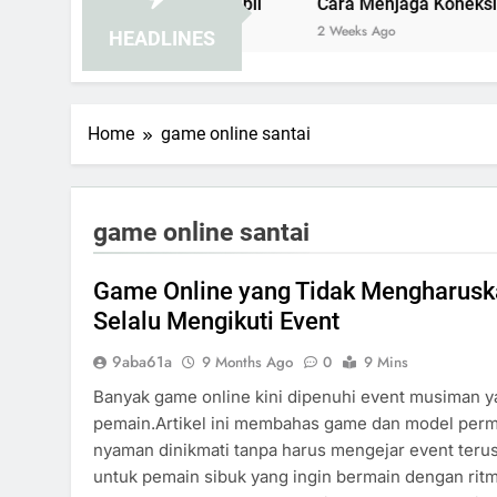
ksi WiFi yang Stabil
Cara Menjaga Koneksi Tetap Stab
2 Weeks Ago
HEADLINES
Home
game online santai
game online santai
Game Online yang Tidak Mengharus
Selalu Mengikuti Event
9aba61a
9 Months Ago
0
9 Mins
Banyak game online kini dipenuhi event musiman y
pemain.Artikel ini membahas game dan model perm
nyaman dinikmati tanpa harus mengejar event teru
untuk pemain sibuk yang ingin bermain dengan ritm