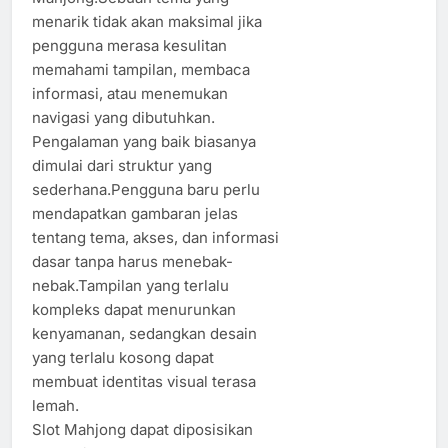
menarik tidak akan maksimal jika
pengguna merasa kesulitan
memahami tampilan, membaca
informasi, atau menemukan
navigasi yang dibutuhkan.
Pengalaman yang baik biasanya
dimulai dari struktur yang
sederhana.Pengguna baru perlu
mendapatkan gambaran jelas
tentang tema, akses, dan informasi
dasar tanpa harus menebak-
nebak.Tampilan yang terlalu
kompleks dapat menurunkan
kenyamanan, sedangkan desain
yang terlalu kosong dapat
membuat identitas visual terasa
lemah.
Slot Mahjong dapat diposisikan