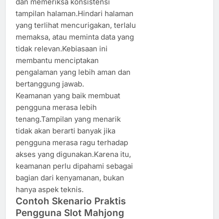
dan memeriksa konsistensi
tampilan halaman.Hindari halaman
yang terlihat mencurigakan, terlalu
memaksa, atau meminta data yang
tidak relevan.Kebiasaan ini
membantu menciptakan
pengalaman yang lebih aman dan
bertanggung jawab.
Keamanan yang baik membuat
pengguna merasa lebih
tenang.Tampilan yang menarik
tidak akan berarti banyak jika
pengguna merasa ragu terhadap
akses yang digunakan.Karena itu,
keamanan perlu dipahami sebagai
bagian dari kenyamanan, bukan
hanya aspek teknis.
Contoh Skenario Praktis
Pengguna Slot Mahjong