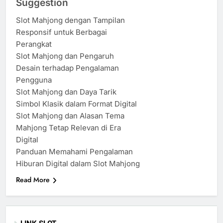
Suggestion
Slot Mahjong dengan Tampilan
Responsif untuk Berbagai
Perangkat
Slot Mahjong dan Pengaruh
Desain terhadap Pengalaman
Pengguna
Slot Mahjong dan Daya Tarik
Simbol Klasik dalam Format Digital
Slot Mahjong dan Alasan Tema
Mahjong Tetap Relevan di Era
Digital
Panduan Memahami Pengalaman
Hiburan Digital dalam Slot Mahjong
Read More