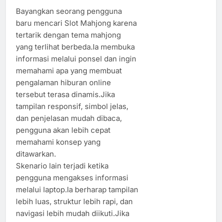
Bayangkan seorang pengguna
baru mencari Slot Mahjong karena
tertarik dengan tema mahjong
yang terlihat berbeda.Ia membuka
informasi melalui ponsel dan ingin
memahami apa yang membuat
pengalaman hiburan online
tersebut terasa dinamis.Jika
tampilan responsif, simbol jelas,
dan penjelasan mudah dibaca,
pengguna akan lebih cepat
memahami konsep yang
ditawarkan.
Skenario lain terjadi ketika
pengguna mengakses informasi
melalui laptop.Ia berharap tampilan
lebih luas, struktur lebih rapi, dan
navigasi lebih mudah diikuti.Jika