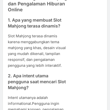
dan Pengalaman Hiburan
Online
1. Apa yang membuat Slot
Mahjong terasa dinamis?
Slot Mahjong terasa dinamis
karena menggabungkan tema
mahjong yang khas, desain visual
yang mudah dikenali, tampilan
responsif, dan pengalaman
pengguna yang lebih interaktif.
2. Apa intent utama
pengguna saat mencari Slot
Mahjong?
Intent utamanya adalah
informational.Pengguna ingin
memahami konsep, pengalaman