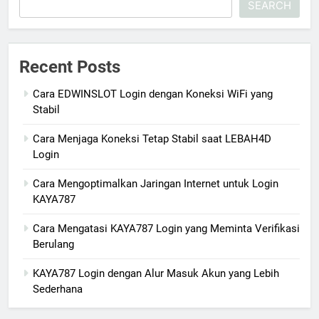
SEARCH
Recent Posts
Cara EDWINSLOT Login dengan Koneksi WiFi yang
Stabil
Cara Menjaga Koneksi Tetap Stabil saat LEBAH4D
Login
Cara Mengoptimalkan Jaringan Internet untuk Login
KAYA787
Cara Mengatasi KAYA787 Login yang Meminta Verifikasi
Berulang
KAYA787 Login dengan Alur Masuk Akun yang Lebih
Sederhana