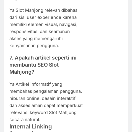
Ya.Slot Mahjong relevan dibahas
dari sisi user experience karena
memiliki elemen visual, navigasi,
responsivitas, dan keamanan
akses yang memengaruhi
kenyamanan pengguna.
7. Apakah artikel seperti ini
membantu SEO Slot
Mahjong?
Ya.Artikel informatif yang
membahas pengalaman pengguna,
hiburan online, desain interaktif,
dan akses aman dapat memperkuat
relevansi keyword Slot Mahjong
secara natural.
Internal Linking