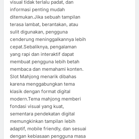
visual tidak terlalu padat, dan
informasi penting mudah
ditemukan.Jika sebuah tampilan
terasa lambat, berantakan, atau
sulit digunakan, pengguna
cenderung meninggalkannya lebih
cepat.Sebaliknya, pengalaman
yang rapi dan interaktif dapat
membuat pengguna lebih betah
membaca dan memahami konten.
Slot Mahjong menarik dibahas
karena menggabungkan tema
klasik dengan format digital
modern.Tema mahjong memberi
fondasi visual yang kuat,
sementara pendekatan digital
memungkinkan tampilan lebih
adaptif, mobile friendly, dan sesuai
dengan kebiasaan pengguna masa