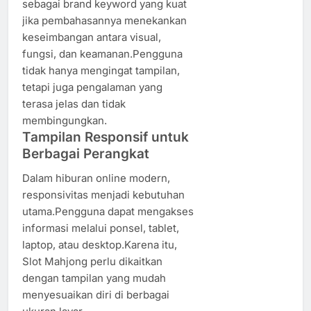
sebagai brand keyword yang kuat
jika pembahasannya menekankan
keseimbangan antara visual,
fungsi, dan keamanan.Pengguna
tidak hanya mengingat tampilan,
tetapi juga pengalaman yang
terasa jelas dan tidak
membingungkan.
Tampilan Responsif untuk
Berbagai Perangkat
Dalam hiburan online modern,
responsivitas menjadi kebutuhan
utama.Pengguna dapat mengakses
informasi melalui ponsel, tablet,
laptop, atau desktop.Karena itu,
Slot Mahjong perlu dikaitkan
dengan tampilan yang mudah
menyesuaikan diri di berbagai