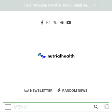
Skip
Cara Mengoptimalkan Jaringan Internet untuk
to
Login KAYA787
content
Cara Mengatasi KAYA787 Login yang Meminta
Verifikasi Berulang
Cara EDWINSLOT Login dengan Koneksi WiFi
yang Stabil
Cara Menjaga Koneksi Tetap Stabil saat
LEBAH4D Login
Cara Mengoptimalkan Jaringan Internet untuk
Login KAYA787
Cara Mengatasi KAYA787 Login yang Meminta
Verifikasi Berulang
Nutrial Health
Tingkatkan Kesehatan Anda Dengan
NEWSLETTER
RANDOM NEWS
Panduan Dari Nutrial Health. Tips
Kesehatan, Diet, Dan Kebugaran Untuk Gaya
MENU
Hidup Sehat.