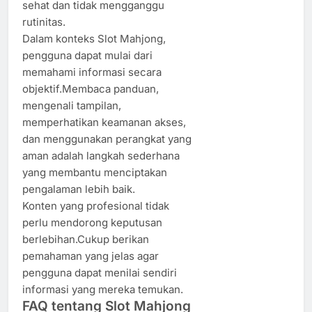
sehat dan tidak mengganggu
rutinitas.
Dalam konteks Slot Mahjong,
pengguna dapat mulai dari
memahami informasi secara
objektif.Membaca panduan,
mengenali tampilan,
memperhatikan keamanan akses,
dan menggunakan perangkat yang
aman adalah langkah sederhana
yang membantu menciptakan
pengalaman lebih baik.
Konten yang profesional tidak
perlu mendorong keputusan
berlebihan.Cukup berikan
pemahaman yang jelas agar
pengguna dapat menilai sendiri
informasi yang mereka temukan.
FAQ tentang Slot Mahjong