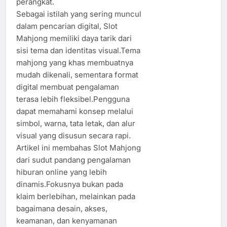
perangkat.
Sebagai istilah yang sering muncul
dalam pencarian digital, Slot
Mahjong memiliki daya tarik dari
sisi tema dan identitas visual.Tema
mahjong yang khas membuatnya
mudah dikenali, sementara format
digital membuat pengalaman
terasa lebih fleksibel.Pengguna
dapat memahami konsep melalui
simbol, warna, tata letak, dan alur
visual yang disusun secara rapi.
Artikel ini membahas Slot Mahjong
dari sudut pandang pengalaman
hiburan online yang lebih
dinamis.Fokusnya bukan pada
klaim berlebihan, melainkan pada
bagaimana desain, akses,
keamanan, dan kenyamanan