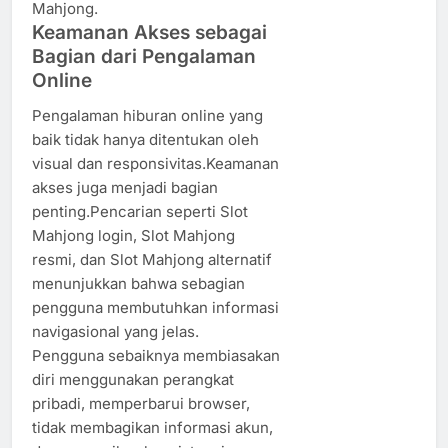
Mahjong.
Keamanan Akses sebagai
Bagian dari Pengalaman
Online
Pengalaman hiburan online yang
baik tidak hanya ditentukan oleh
visual dan responsivitas.Keamanan
akses juga menjadi bagian
penting.Pencarian seperti Slot
Mahjong login, Slot Mahjong
resmi, dan Slot Mahjong alternatif
menunjukkan bahwa sebagian
pengguna membutuhkan informasi
navigasional yang jelas.
Pengguna sebaiknya membiasakan
diri menggunakan perangkat
pribadi, memperbarui browser,
tidak membagikan informasi akun,