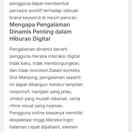
pengguna dapat membentuk
persepsi positif terhadap sebuah
brand keyword di mesin pencari.
Mengapa Pengalaman
Dinamis Penting dalam
Hiburan Digital
Pengalaman dinamis berarti
pengguna merasa interaksi digital
tidak kaku, tidak membingungkan,
dan tidak monoton.Dalam konteks
Slot Mahjong, pengalaman seperti
ini dapat dibangun melalui tampilan
responsif, navigasi yang jelas,
simbol yang mudah dikenali, serta
ritme visual yang nyaman.
Pengguna online biasanya memiliki
ekspektasi tinggi.Mereka ingin
halaman cepat dipahami, elemen