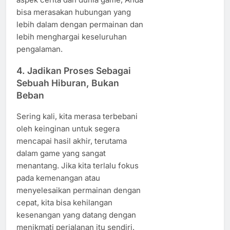
bisa merasakan hubungan yang
lebih dalam dengan permainan dan
lebih menghargai keseluruhan
pengalaman.
4.
Jadikan Proses Sebagai
Sebuah Hiburan, Bukan
Beban
Sering kali, kita merasa terbebani
oleh keinginan untuk segera
mencapai hasil akhir, terutama
dalam game yang sangat
menantang. Jika kita terlalu fokus
pada kemenangan atau
menyelesaikan permainan dengan
cepat, kita bisa kehilangan
kesenangan yang datang dengan
menikmati perjalanan itu sendiri.