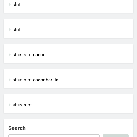
slot
slot
situs slot gacor
situs slot gacor hari ini
situs slot
Search