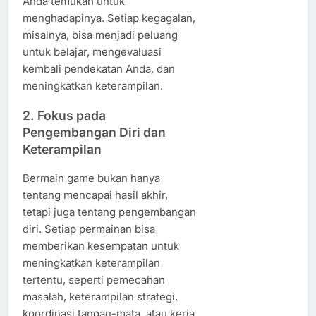
Anda temukan untuk
menghadapinya. Setiap kegagalan,
misalnya, bisa menjadi peluang
untuk belajar, mengevaluasi
kembali pendekatan Anda, dan
meningkatkan keterampilan.
2.
Fokus pada
Pengembangan Diri dan
Keterampilan
Bermain game bukan hanya
tentang mencapai hasil akhir,
tetapi juga tentang pengembangan
diri. Setiap permainan bisa
memberikan kesempatan untuk
meningkatkan keterampilan
tertentu, seperti pemecahan
masalah, keterampilan strategi,
koordinasi tangan-mata, atau kerja