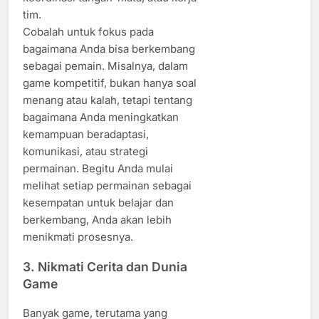
tim.
Cobalah untuk fokus pada
bagaimana Anda bisa berkembang
sebagai pemain. Misalnya, dalam
game kompetitif, bukan hanya soal
menang atau kalah, tetapi tentang
bagaimana Anda meningkatkan
kemampuan beradaptasi,
komunikasi, atau strategi
permainan. Begitu Anda mulai
melihat setiap permainan sebagai
kesempatan untuk belajar dan
berkembang, Anda akan lebih
menikmati prosesnya.
3.
Nikmati Cerita dan Dunia
Game
Banyak game, terutama yang