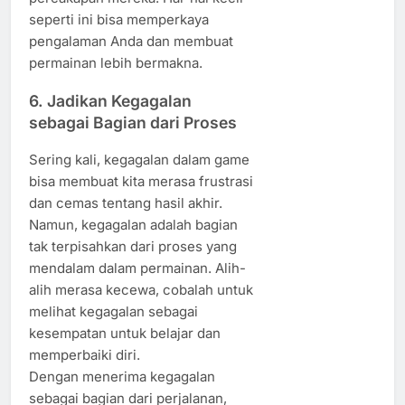
seperti ini bisa memperkaya
pengalaman Anda dan membuat
permainan lebih bermakna.
6.
Jadikan Kegagalan
sebagai Bagian dari Proses
Sering kali, kegagalan dalam game
bisa membuat kita merasa frustrasi
dan cemas tentang hasil akhir.
Namun, kegagalan adalah bagian
tak terpisahkan dari proses yang
mendalam dalam permainan. Alih-
alih merasa kecewa, cobalah untuk
melihat kegagalan sebagai
kesempatan untuk belajar dan
memperbaiki diri.
Dengan menerima kegagalan
sebagai bagian dari perjalanan,