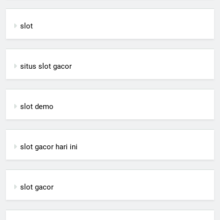
slot
situs slot gacor
slot demo
slot gacor hari ini
slot gacor