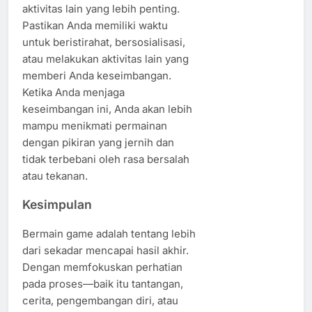
aktivitas lain yang lebih penting.
Pastikan Anda memiliki waktu
untuk beristirahat, bersosialisasi,
atau melakukan aktivitas lain yang
memberi Anda keseimbangan.
Ketika Anda menjaga
keseimbangan ini, Anda akan lebih
mampu menikmati permainan
dengan pikiran yang jernih dan
tidak terbebani oleh rasa bersalah
atau tekanan.
Kesimpulan
Bermain game adalah tentang lebih
dari sekadar mencapai hasil akhir.
Dengan memfokuskan perhatian
pada proses—baik itu tantangan,
cerita, pengembangan diri, atau