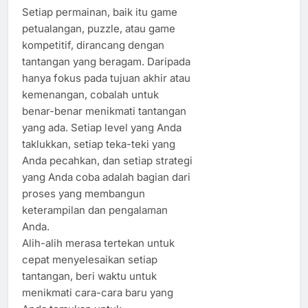
Setiap permainan, baik itu game
petualangan, puzzle, atau game
kompetitif, dirancang dengan
tantangan yang beragam. Daripada
hanya fokus pada tujuan akhir atau
kemenangan, cobalah untuk
benar-benar menikmati tantangan
yang ada. Setiap level yang Anda
taklukkan, setiap teka-teki yang
Anda pecahkan, dan setiap strategi
yang Anda coba adalah bagian dari
proses yang membangun
keterampilan dan pengalaman
Anda.
Alih-alih merasa tertekan untuk
cepat menyelesaikan setiap
tantangan, beri waktu untuk
menikmati cara-cara baru yang