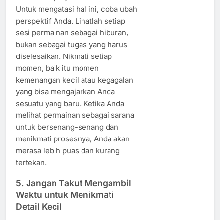
Untuk mengatasi hal ini, coba ubah
perspektif Anda. Lihatlah setiap
sesi permainan sebagai hiburan,
bukan sebagai tugas yang harus
diselesaikan. Nikmati setiap
momen, baik itu momen
kemenangan kecil atau kegagalan
yang bisa mengajarkan Anda
sesuatu yang baru. Ketika Anda
melihat permainan sebagai sarana
untuk bersenang-senang dan
menikmati prosesnya, Anda akan
merasa lebih puas dan kurang
tertekan.
5.
Jangan Takut Mengambil
Waktu untuk Menikmati
Detail Kecil