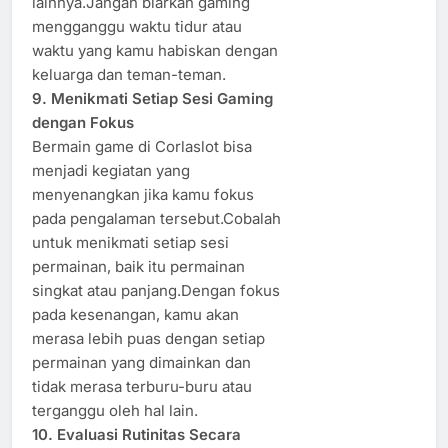
lainnya.Jangan biarkan gaming
mengganggu waktu tidur atau
waktu yang kamu habiskan dengan
keluarga dan teman-teman.
9. Menikmati Setiap Sesi Gaming
dengan Fokus
Bermain game di Corlaslot bisa
menjadi kegiatan yang
menyenangkan jika kamu fokus
pada pengalaman tersebut.Cobalah
untuk menikmati setiap sesi
permainan, baik itu permainan
singkat atau panjang.Dengan fokus
pada kesenangan, kamu akan
merasa lebih puas dengan setiap
permainan yang dimainkan dan
tidak merasa terburu-buru atau
terganggu oleh hal lain.
10. Evaluasi Rutinitas Secara