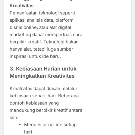
Kreativitas
Pemanfaatan teknologi seperti
aplikasi analisis data, platform
bisnis online, atau alat digital
marketing dapat memperluas cara
berpikir kreatif. Teknologi bukan
hanya alat, tetapi juga sumber
inspirasi untuk ide baru.
3. Kebiasaan Harian untuk
Meningkatkan Kreativitas
Kreativitas dapat diasah melalui
kebiasaan sehari-hari. Beberapa
contoh kebiasaan yang
mendukung berpikir kreatif antara
lain:
Menulis jurnal ide setiap
hari.