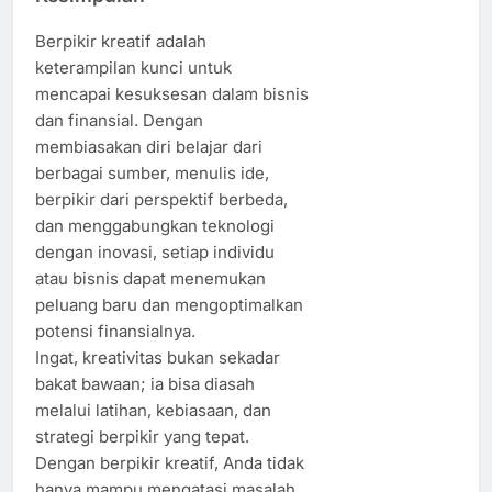
Berpikir kreatif adalah
keterampilan kunci untuk
mencapai kesuksesan dalam bisnis
dan finansial. Dengan
membiasakan diri belajar dari
berbagai sumber, menulis ide,
berpikir dari perspektif berbeda,
dan menggabungkan teknologi
dengan inovasi, setiap individu
atau bisnis dapat menemukan
peluang baru dan mengoptimalkan
potensi finansialnya.
Ingat, kreativitas bukan sekadar
bakat bawaan; ia bisa diasah
melalui latihan, kebiasaan, dan
strategi berpikir yang tepat.
Dengan berpikir kreatif, Anda tidak
hanya mampu mengatasi masalah,