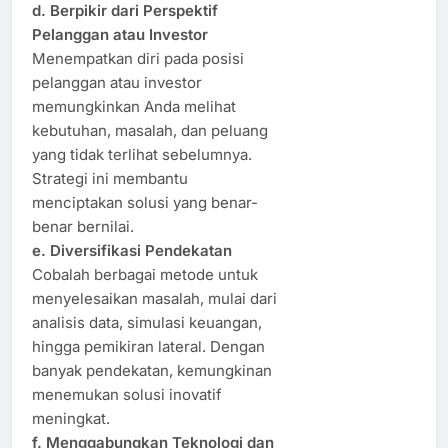
d. Berpikir dari Perspektif
Pelanggan atau Investor
Menempatkan diri pada posisi
pelanggan atau investor
memungkinkan Anda melihat
kebutuhan, masalah, dan peluang
yang tidak terlihat sebelumnya.
Strategi ini membantu
menciptakan solusi yang benar-
benar bernilai.
e. Diversifikasi Pendekatan
Cobalah berbagai metode untuk
menyelesaikan masalah, mulai dari
analisis data, simulasi keuangan,
hingga pemikiran lateral. Dengan
banyak pendekatan, kemungkinan
menemukan solusi inovatif
meningkat.
f. Menggabungkan Teknologi dan