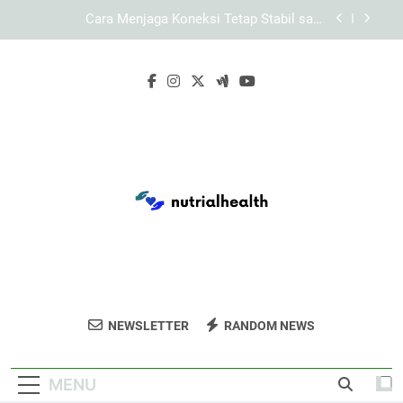
Skip
Cara Mengoptimalkan Jaringan Internet untuk
to
Login KAYA787
content
Cara Mengatasi KAYA787 Login yang Meminta
Verifikasi Berulang
Cara EDWINSLOT Login dengan Koneksi WiFi
yang Stabil
Cara Menjaga Koneksi Tetap Stabil saat
LEBAH4D Login
Cara Mengoptimalkan Jaringan Internet untuk
Login KAYA787
Cara Mengatasi KAYA787 Login yang Meminta
Verifikasi Berulang
Nutrial Health
Tingkatkan Kesehatan Anda Dengan
NEWSLETTER
RANDOM NEWS
Panduan Dari Nutrial Health. Tips
Kesehatan, Diet, Dan Kebugaran Untuk Gaya
MENU
Hidup Sehat.