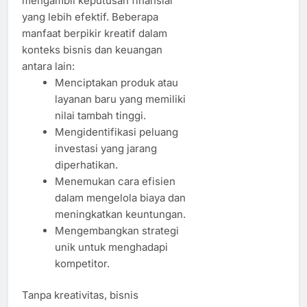
mengambil keputusan finansial
yang lebih efektif. Beberapa
manfaat berpikir kreatif dalam
konteks bisnis dan keuangan
antara lain:
Menciptakan produk atau
layanan baru yang memiliki
nilai tambah tinggi.
Mengidentifikasi peluang
investasi yang jarang
diperhatikan.
Menemukan cara efisien
dalam mengelola biaya dan
meningkatkan keuntungan.
Mengembangkan strategi
unik untuk menghadapi
kompetitor.
Tanpa kreativitas, bisnis