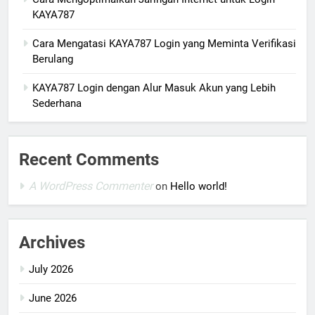
KAYA787
Cara Mengatasi KAYA787 Login yang Meminta Verifikasi
Berulang
KAYA787 Login dengan Alur Masuk Akun yang Lebih
Sederhana
Recent Comments
A WordPress Commenter
on
Hello world!
Archives
July 2026
June 2026