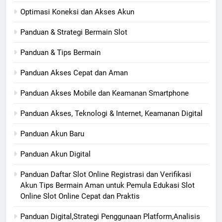
Optimasi Koneksi dan Akses Akun
Panduan & Strategi Bermain Slot
Panduan & Tips Bermain
Panduan Akses Cepat dan Aman
Panduan Akses Mobile dan Keamanan Smartphone
Panduan Akses, Teknologi & Internet, Keamanan Digital
Panduan Akun Baru
Panduan Akun Digital
Panduan Daftar Slot Online Registrasi dan Verifikasi
Akun Tips Bermain Aman untuk Pemula Edukasi Slot
Online Slot Online Cepat dan Praktis
Panduan Digital,Strategi Penggunaan Platform,Analisis