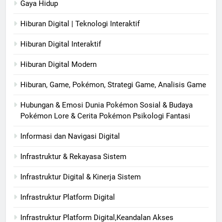
Gaya Hidup
Hiburan Digital | Teknologi Interaktif
Hiburan Digital Interaktif
Hiburan Digital Modern
Hiburan, Game, Pokémon, Strategi Game, Analisis Game
Hubungan & Emosi Dunia Pokémon Sosial & Budaya
Pokémon Lore & Cerita Pokémon Psikologi Fantasi
Informasi dan Navigasi Digital
Infrastruktur & Rekayasa Sistem
Infrastruktur Digital & Kinerja Sistem
Infrastruktur Platform Digital
Infrastruktur Platform Digital,Keandalan Akses