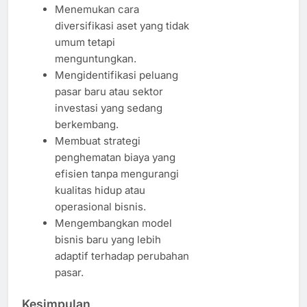
Menemukan cara
diversifikasi aset yang tidak
umum tetapi
menguntungkan.
Mengidentifikasi peluang
pasar baru atau sektor
investasi yang sedang
berkembang.
Membuat strategi
penghematan biaya yang
efisien tanpa mengurangi
kualitas hidup atau
operasional bisnis.
Mengembangkan model
bisnis baru yang lebih
adaptif terhadap perubahan
pasar.
Kesimpulan