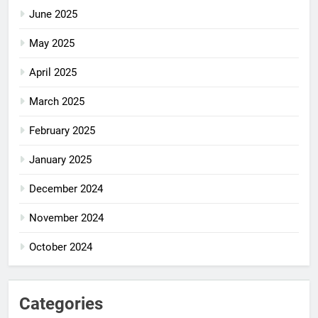
June 2025
May 2025
April 2025
March 2025
February 2025
January 2025
December 2024
November 2024
October 2024
Categories