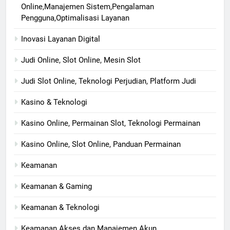
Online,Manajemen Sistem,Pengalaman
Pengguna,Optimalisasi Layanan
Inovasi Layanan Digital
Judi Online, Slot Online, Mesin Slot
Judi Slot Online, Teknologi Perjudian, Platform Judi
Kasino & Teknologi
Kasino Online, Permainan Slot, Teknologi Permainan
Kasino Online, Slot Online, Panduan Permainan
Keamanan
Keamanan & Gaming
Keamanan & Teknologi
Keamanan Akses dan Manajemen Akun