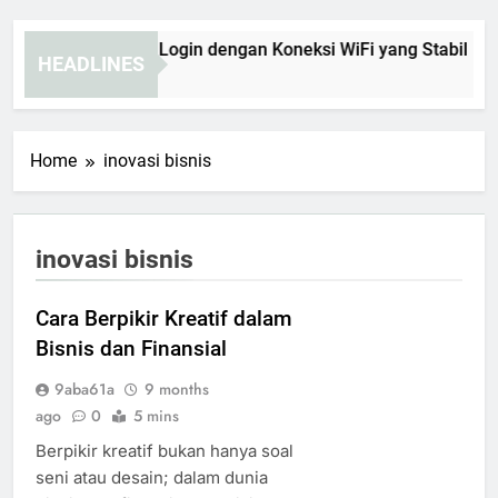
ra EDWINSLOT Login dengan Koneksi WiFi yang Stabil
C
HEADLINES
Weeks Ago
2
Home
inovasi bisnis
inovasi bisnis
Cara Berpikir Kreatif dalam
Bisnis dan Finansial
9aba61a
9 months
ago
0
5 mins
Berpikir kreatif bukan hanya soal
seni atau desain; dalam dunia