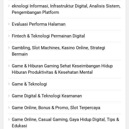
eknologi Informasi, Infrastruktur Digital, Analisis Sistem,
Pengembangan Platform
Evaluasi Performa Halaman
Fintech & Teknologi Permainan Digital
Gambling, Slot Machines, Kasino Online, Strategi
Bermain
Game & Hiburan Gaming Sehat Keseimbangan Hidup
Hiburan Produktivitas & Kesehatan Mental
Game & Teknologi
Game Digital & Teknologi Keamanan
Game Online, Bonus & Promo, Slot Terpercaya
Game Online, Casual Gaming, Gaya Hidup Digital, Tips &
Edukasi