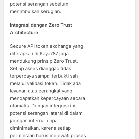
potensi serangan sebelum
menimbulkan kerugian.
Integrasi dengan Zero Trust
Architecture
Secure API token exchange yang
diterapkan di Kaya787 juga
mendukung prinsip Zero Trust.
Setiap akses dianggap tidak
terpercaya sampai terbukti sah
melalui validasi token. Tidak ada
layanan atau perangkat yang
mendapatkan kepercayaan secara
otomatis. Dengan integrasi ini,
potensi serangan lateral di dalam
jaringan internal dapat
diminimalkan, karena setiap
permintaan harus melewati proses