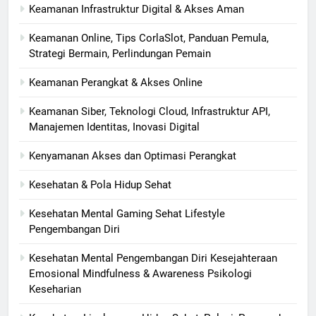
Keamanan Infrastruktur Digital & Akses Aman
Keamanan Online, Tips CorlaSlot, Panduan Pemula,
Strategi Bermain, Perlindungan Pemain
Keamanan Perangkat & Akses Online
Keamanan Siber, Teknologi Cloud, Infrastruktur API,
Manajemen Identitas, Inovasi Digital
Kenyamanan Akses dan Optimasi Perangkat
Kesehatan & Pola Hidup Sehat
Kesehatan Mental Gaming Sehat Lifestyle
Pengembangan Diri
Kesehatan Mental Pengembangan Diri Kesejahteraan
Emosional Mindfulness & Awareness Psikologi
Keseharian