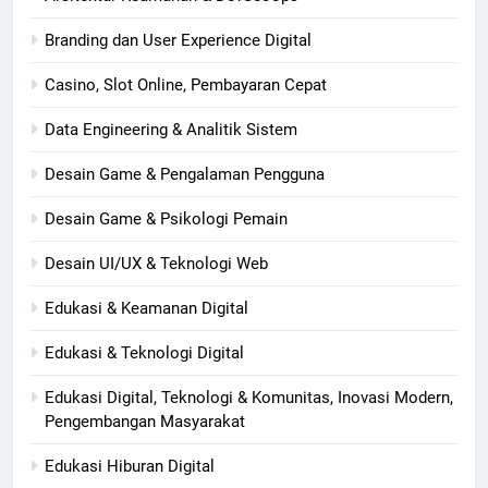
Branding dan User Experience Digital
Casino, Slot Online, Pembayaran Cepat
Data Engineering & Analitik Sistem
Desain Game & Pengalaman Pengguna
Desain Game & Psikologi Pemain
Desain UI/UX & Teknologi Web
Edukasi & Keamanan Digital
Edukasi & Teknologi Digital
Edukasi Digital, Teknologi & Komunitas, Inovasi Modern,
Pengembangan Masyarakat
Edukasi Hiburan Digital