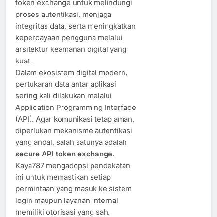
token exchange untuk melindungi
proses autentikasi, menjaga
integritas data, serta meningkatkan
kepercayaan pengguna melalui
arsitektur keamanan digital yang
kuat.
Dalam ekosistem digital modern,
pertukaran data antar aplikasi
sering kali dilakukan melalui
Application Programming Interface
(API). Agar komunikasi tetap aman,
diperlukan mekanisme autentikasi
yang andal, salah satunya adalah
secure API token exchange
.
Kaya787 mengadopsi pendekatan
ini untuk memastikan setiap
permintaan yang masuk ke sistem
login maupun layanan internal
memiliki otorisasi yang sah.