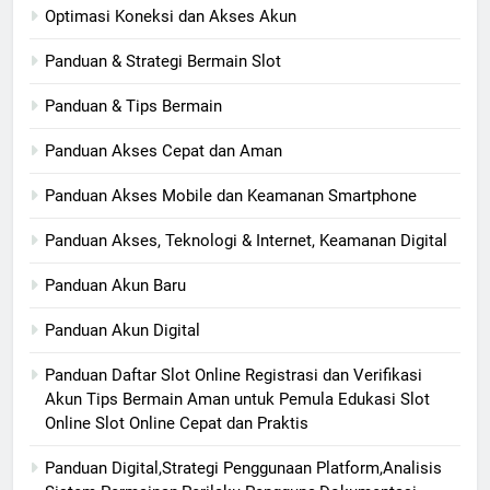
Optimasi Koneksi dan Akses Akun
Panduan & Strategi Bermain Slot
Panduan & Tips Bermain
Panduan Akses Cepat dan Aman
Panduan Akses Mobile dan Keamanan Smartphone
Panduan Akses, Teknologi & Internet, Keamanan Digital
Panduan Akun Baru
Panduan Akun Digital
Panduan Daftar Slot Online Registrasi dan Verifikasi
Akun Tips Bermain Aman untuk Pemula Edukasi Slot
Online Slot Online Cepat dan Praktis
Panduan Digital,Strategi Penggunaan Platform,Analisis