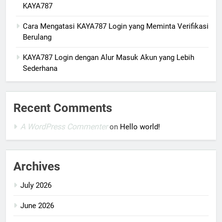
KAYA787
Cara Mengatasi KAYA787 Login yang Meminta Verifikasi
Berulang
KAYA787 Login dengan Alur Masuk Akun yang Lebih
Sederhana
Recent Comments
A WordPress Commenter
on
Hello world!
Archives
July 2026
June 2026