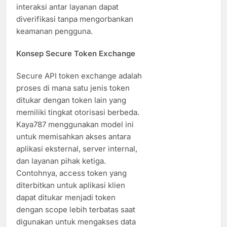
interaksi antar layanan dapat
diverifikasi tanpa mengorbankan
keamanan pengguna.
Konsep Secure Token Exchange
Secure API token exchange adalah
proses di mana satu jenis token
ditukar dengan token lain yang
memiliki tingkat otorisasi berbeda.
Kaya787 menggunakan model ini
untuk memisahkan akses antara
aplikasi eksternal, server internal,
dan layanan pihak ketiga.
Contohnya, access token yang
diterbitkan untuk aplikasi klien
dapat ditukar menjadi token
dengan scope lebih terbatas saat
digunakan untuk mengakses data