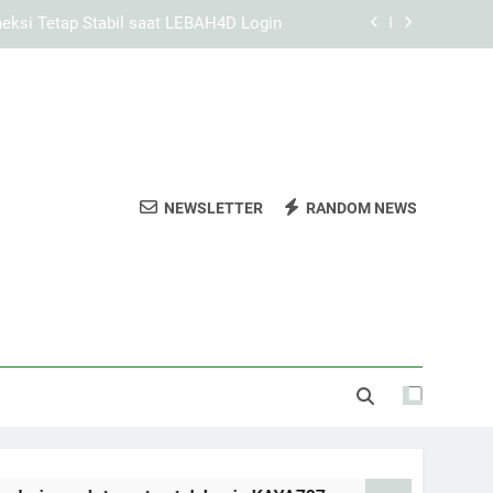
eksi Tetap Stabil saat LEBAH4D Login
aringan Internet untuk Login KAYA787
gin yang Meminta Verifikasi Berulang
ogin dengan Koneksi WiFi yang Stabil
NEWSLETTER
RANDOM NEWS
eksi Tetap Stabil saat LEBAH4D Login
aringan Internet untuk Login KAYA787
gin yang Meminta Verifikasi Berulang
sehatan, Diet, Dan Kebugaran Untuk Gaya Hidup Sehat.