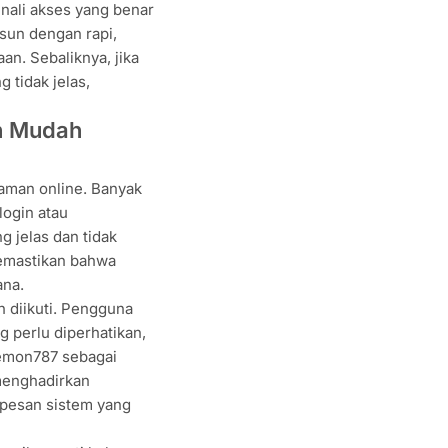
ali akses yang benar
usun dengan rapi,
. Sebaliknya, jika
g tidak jelas,
n Mudah
aman online. Banyak
ogin atau
 jelas dan tidak
emastikan bahwa
ana.
h diikuti. Pengguna
 perlu diperhatikan,
kemon787 sebagai
menghadirkan
 pesan sistem yang