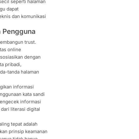
kecil seperti halaman
igu dapat
teknis dan komunikasi
n Pengguna
membangun trust.
tas online
sosiasikan dengan
a pribadi,
da-tanda halaman
gikan informasi
penggunaan kata sandi
mengecek informasi
ri literasi digital
ing tepat adalah
skan prinsip keamanan
asanya tidak hanya