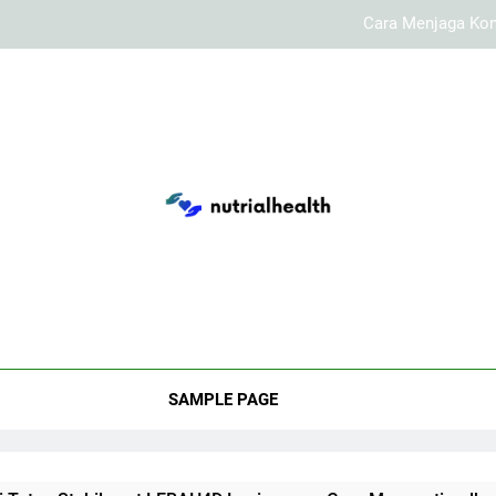
Cara Menjaga Kon
Cara Mengoptimalkan J
Cara Mengatasi KAYA787 Lo
Cara EDWINSLOT L
Cara Menjaga Kon
Cara Mengoptimalkan J
Cara Mengatasi KAYA787 Lo
rial Health
n Kesehatan Anda Dengan Panduan Dari Nutrial Health. Tips Ke
SAMPLE PAGE