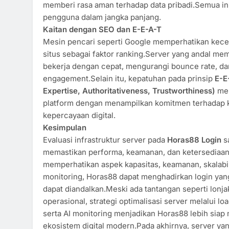
memberi rasa aman terhadap data pribadi.Semua in
pengguna dalam jangka panjang.
Kaitan dengan SEO dan E-E-A-T
Mesin pencari seperti Google memperhatikan kecep
situs sebagai faktor ranking.Server yang andal m
bekerja dengan cepat, mengurangi bounce rate, d
engagement.Selain itu, kepatuhan pada prinsip
E-E
Expertise, Authoritativeness, Trustworthiness)
mem
platform dengan menampilkan komitmen terhadap
kepercayaan digital.
Kesimpulan
Evaluasi infrastruktur server pada
Horas88 Login
s
memastikan performa, keamanan, dan ketersediaa
memperhatikan aspek kapasitas, keamanan, skalabil
monitoring, Horas88 dapat menghadirkan login yan
dapat diandalkan.Meski ada tantangan seperti lonjak
operasional, strategi optimalisasi server melalui lo
serta AI monitoring menjadikan Horas88 lebih siap
ekosistem digital modern.Pada akhirnya, server ya