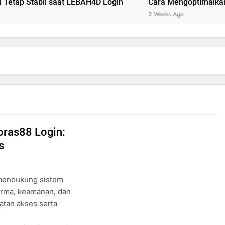
il saat LEBAH4D Login
Cara Mengoptimalkan Jaringan I
2 Weeks Ago
Horas88 Login:
s
 mendukung sistem
orma, keamanan, dan
atan akses serta