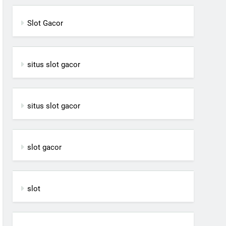
Slot Gacor
situs slot gacor
situs slot gacor
slot gacor
slot