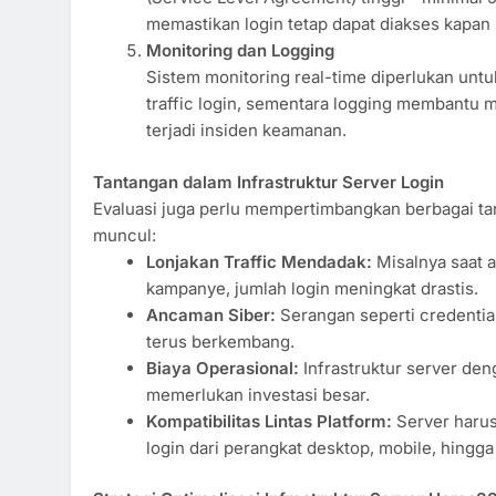
memastikan login tetap dapat diakses kapan 
Monitoring dan Logging
Sistem monitoring real-time diperlukan unt
traffic login, sementara logging membantu m
terjadi insiden keamanan.
Tantangan dalam Infrastruktur Server Login
Evaluasi juga perlu mempertimbangkan berbagai ta
muncul:
Lonjakan Traffic Mendadak:
Misalnya saat a
kampanye, jumlah login meningkat drastis.
Ancaman Siber:
Serangan seperti credentia
terus berkembang.
Biaya Operasional:
Infrastruktur server den
memerlukan investasi besar.
Kompatibilitas Lintas Platform:
Server haru
login dari perangkat desktop, mobile, hingga 