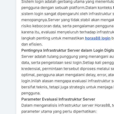
Sistem login adalah gerbang utama yang menentukan
pengguna dengan sebuah platform.Dalam konteks
sistem login sangat dipengaruhi oleh infrastruktur 
menopangnya.Server yang tidak stabil akan menga
risiko kebocoran data, serta pengalaman pengguna
karena itu, evaluasi menyeluruh terhadap infrastru
langkah penting untuk memastikan
horas88 login
b
dan efisien.
Pentingnya Infrastruktur Server dalam Login Digit
Server adalah tulang punggung yang menangani aute
data, serta pengelolaan sesi login.Setiap kali pe
kredensial, permintaan tersebut diproses melalui se
optimal, pengguna akan mengalami delay, error, at
login.Inilah alasan mengapa evaluasi infrastruktur 
bersifat teknis, tetapi juga strategis untuk menjag
pengguna.
Parameter Evaluasi Infrastruktur Server
Dalam menganalisis infrastruktur server Horas88, 
parameter utama yang perlu diperhatikan: