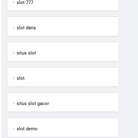
slot 777
slot dana
situs slot
slot
situs slot gacor
slot demo