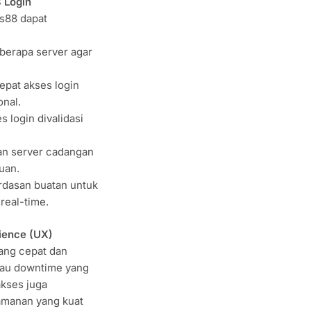
8 Login
s88 dapat
berapa server agar
at akses login
onal.
 login divalidasi
n server cadangan
uan.
dasan buatan untuk
real-time.
ience (UX)
ang cepat dan
atau downtime yang
kses juga
amanan yang kuat