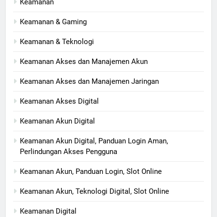
Keamanan
Keamanan & Gaming
Keamanan & Teknologi
Keamanan Akses dan Manajemen Akun
Keamanan Akses dan Manajemen Jaringan
Keamanan Akses Digital
Keamanan Akun Digital
Keamanan Akun Digital, Panduan Login Aman,
Perlindungan Akses Pengguna
Keamanan Akun, Panduan Login, Slot Online
Keamanan Akun, Teknologi Digital, Slot Online
Keamanan Digital