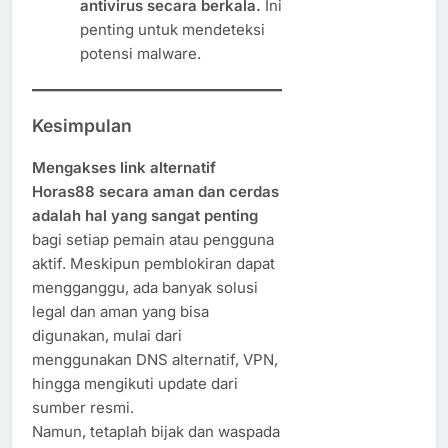
antivirus secara berkala.
Ini
penting untuk mendeteksi
potensi malware.
Kesimpulan
Mengakses link alternatif
Horas88 secara aman dan cerdas
adalah hal yang sangat penting
bagi setiap pemain atau pengguna
aktif. Meskipun pemblokiran dapat
mengganggu, ada banyak solusi
legal dan aman yang bisa
digunakan, mulai dari
menggunakan DNS alternatif, VPN,
hingga mengikuti update dari
sumber resmi.
Namun, tetaplah bijak dan waspada