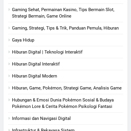
Gaming Sehat, Permainan Kasino, Tips Bermain Slot,
Strategi Bermain, Game Online
Gaming, Strategi, Tips & Trik, Panduan Pemula, Hiburan
Gaya Hidup
Hiburan Digital | Teknologi Interaktif
Hiburan Digital Interaktif
Hiburan Digital Modern
Hiburan, Game, Pokémon, Strategi Game, Analisis Game
Hubungan & Emosi Dunia Pokémon Sosial & Budaya
Pokémon Lore & Cerita Pokémon Psikologi Fantasi
Informasi dan Navigasi Digital
Infrastruktur & Rekayasa Sistem