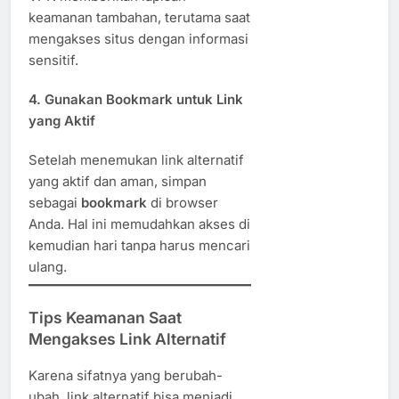
keamanan tambahan, terutama saat
mengakses situs dengan informasi
sensitif.
4.
Gunakan Bookmark untuk Link
yang Aktif
Setelah menemukan link alternatif
yang aktif dan aman, simpan
sebagai
bookmark
di browser
Anda. Hal ini memudahkan akses di
kemudian hari tanpa harus mencari
ulang.
Tips Keamanan Saat
Mengakses Link Alternatif
Karena sifatnya yang berubah-
ubah, link alternatif bisa menjadi