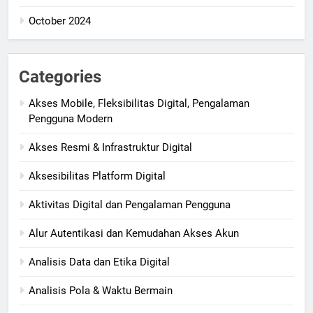
October 2024
Categories
Akses Mobile, Fleksibilitas Digital, Pengalaman
Pengguna Modern
Akses Resmi & Infrastruktur Digital
Aksesibilitas Platform Digital
Aktivitas Digital dan Pengalaman Pengguna
Alur Autentikasi dan Kemudahan Akses Akun
Analisis Data dan Etika Digital
Analisis Pola & Waktu Bermain