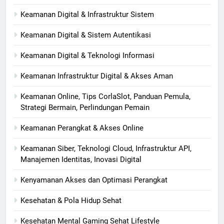
Keamanan Digital & Infrastruktur Sistem
Keamanan Digital & Sistem Autentikasi
Keamanan Digital & Teknologi Informasi
Keamanan Infrastruktur Digital & Akses Aman
Keamanan Online, Tips CorlaSlot, Panduan Pemula,
Strategi Bermain, Perlindungan Pemain
Keamanan Perangkat & Akses Online
Keamanan Siber, Teknologi Cloud, Infrastruktur API,
Manajemen Identitas, Inovasi Digital
Kenyamanan Akses dan Optimasi Perangkat
Kesehatan & Pola Hidup Sehat
Kesehatan Mental Gaming Sehat Lifestyle