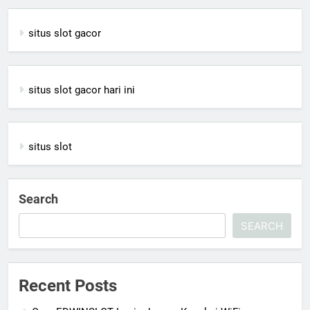
situs slot gacor
situs slot gacor hari ini
situs slot
Search
SEARCH
Recent Posts