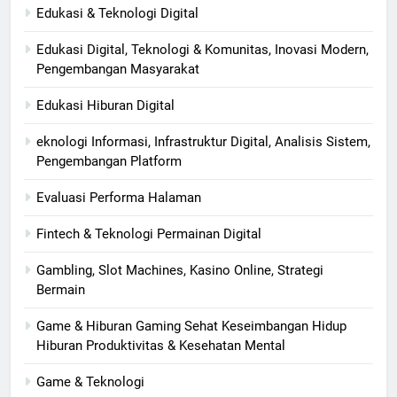
Edukasi & Teknologi Digital
Edukasi Digital, Teknologi & Komunitas, Inovasi Modern,
Pengembangan Masyarakat
Edukasi Hiburan Digital
eknologi Informasi, Infrastruktur Digital, Analisis Sistem,
Pengembangan Platform
Evaluasi Performa Halaman
Fintech & Teknologi Permainan Digital
Gambling, Slot Machines, Kasino Online, Strategi
Bermain
Game & Hiburan Gaming Sehat Keseimbangan Hidup
Hiburan Produktivitas & Kesehatan Mental
Game & Teknologi