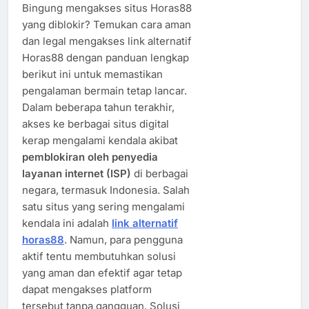
Bingung mengakses situs Horas88
yang diblokir? Temukan cara aman
dan legal mengakses link alternatif
Horas88 dengan panduan lengkap
berikut ini untuk memastikan
pengalaman bermain tetap lancar.
Dalam beberapa tahun terakhir,
akses ke berbagai situs digital
kerap mengalami kendala akibat
pemblokiran oleh penyedia
layanan internet (ISP)
di berbagai
negara, termasuk Indonesia. Salah
satu situs yang sering mengalami
kendala ini adalah
link alternatif
horas88
. Namun, para pengguna
aktif tentu membutuhkan solusi
yang aman dan efektif agar tetap
dapat mengakses platform
tersebut tanpa gangguan. Solusi