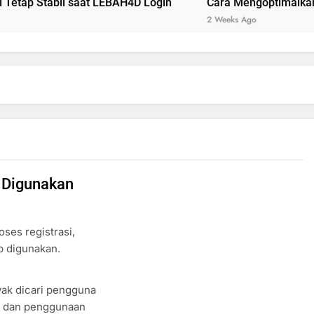
il saat LEBAH4D Login
Cara Mengoptimalkan Jaringan I
2 Weeks Ago
 Digunakan
es registrasi,
p digunakan.
yak dicari pengguna
n, dan penggunaan