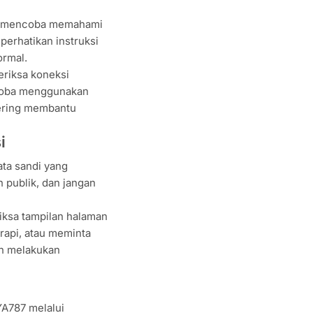
ya mencoba memahami
perhatikan instruksi
ormal.
eriksa koneksi
ncoba menggunakan
sering membantu
i
ata sandi yang
n publik, dan jangan
ksa tampilan halaman
 rapi, atau meminta
dan melakukan
YA787 melalui