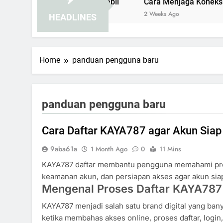
ksi WiFi yang Stabil
Cara Menjaga Koneksi Tetap Stab
2 Weeks Ago
HEADLINES
Home
panduan pengguna baru
panduan pengguna baru
Cara Daftar KAYA787 agar Akun Siap
9aba61a
1 Month Ago
0
11 Mins
KAYA787 daftar membantu pengguna memahami pros
keamanan akun, dan persiapan akses agar akun sia
Mengenal Proses Daftar KAYA787
KAYA787 menjadi salah satu brand digital yang ban
ketika membahas akses online, proses daftar, logi