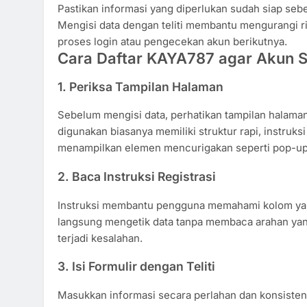
Pastikan informasi yang diperlukan sudah siap sebe
Mengisi data dengan teliti membantu mengurangi ri
proses login atau pengecekan akun berikutnya.
Cara Daftar KAYA787 agar Akun 
1. Periksa Tampilan Halaman
Sebelum mengisi data, perhatikan tampilan halama
digunakan biasanya memiliki struktur rapi, instruksi 
menampilkan elemen mencurigakan seperti pop-up
2. Baca Instruksi Registrasi
Instruksi membantu pengguna memahami kolom yang
langsung mengetik data tanpa membaca arahan yang
terjadi kesalahan.
3. Isi Formulir dengan Teliti
Masukkan informasi secara perlahan dan konsisten