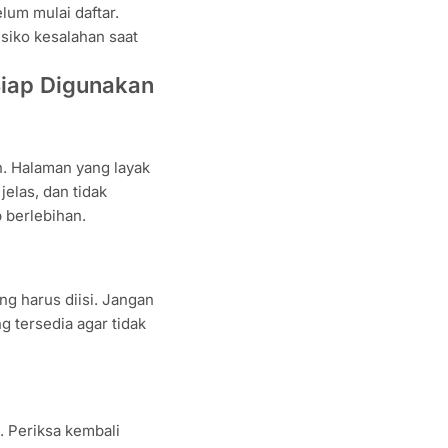
lum mulai daftar.
siko kesalahan saat
Siap Digunakan
n. Halaman yang layak
jelas, dan tidak
 berlebihan.
 harus diisi. Jangan
 tersedia agar tidak
. Periksa kembali