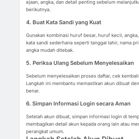
ejaan, angka, dan detail penting sebelum melanjutk
berikutnya.
4. Buat Kata Sandi yang Kuat
Gunakan kombinasi huruf besar, huruf kecil, angka,
kata sandi sederhana seperti tanggal lahir, nama pri
angka mudah ditebak.
5. Periksa Ulang Sebelum Menyelesaikan
Sebelum menyelesaikan proses daftar, cek kembali 
Langkah ini membantu memastikan akun dibuat den
benar.
6. Simpan Informasi Login secara Aman
Setelah akun dibuat, simpan informasi login di temp
membagikan detail akun kepada orang lain atau me
perangkat umum.
Langkah Setelah Akun Dibuat