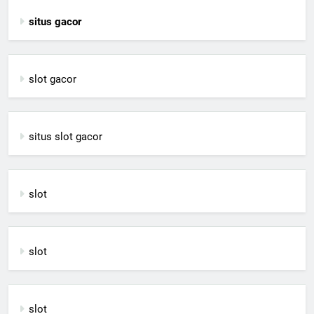
situs gacor
slot gacor
situs slot gacor
slot
slot
slot