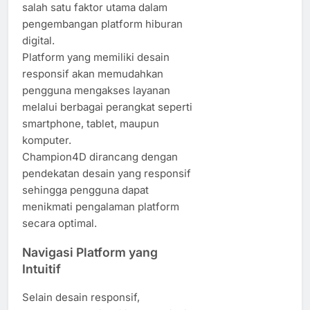
salah satu faktor utama dalam
pengembangan platform hiburan
digital.
Platform yang memiliki desain
responsif akan memudahkan
pengguna mengakses layanan
melalui berbagai perangkat seperti
smartphone, tablet, maupun
komputer.
Champion4D dirancang dengan
pendekatan desain yang responsif
sehingga pengguna dapat
menikmati pengalaman platform
secara optimal.
Navigasi Platform yang
Intuitif
Selain desain responsif,