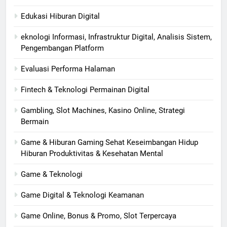
Edukasi Hiburan Digital
eknologi Informasi, Infrastruktur Digital, Analisis Sistem,
Pengembangan Platform
Evaluasi Performa Halaman
Fintech & Teknologi Permainan Digital
Gambling, Slot Machines, Kasino Online, Strategi
Bermain
Game & Hiburan Gaming Sehat Keseimbangan Hidup
Hiburan Produktivitas & Kesehatan Mental
Game & Teknologi
Game Digital & Teknologi Keamanan
Game Online, Bonus & Promo, Slot Terpercaya