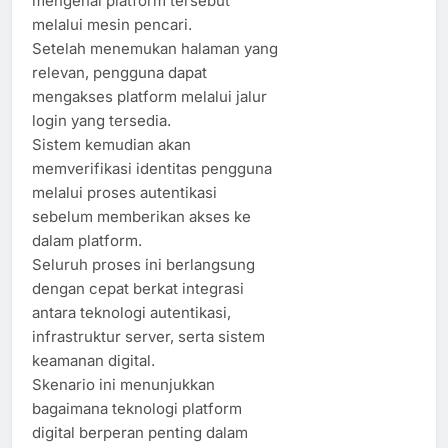
mengenai platform tersebut
melalui mesin pencari.
Setelah menemukan halaman yang
relevan, pengguna dapat
mengakses platform melalui jalur
login yang tersedia.
Sistem kemudian akan
memverifikasi identitas pengguna
melalui proses autentikasi
sebelum memberikan akses ke
dalam platform.
Seluruh proses ini berlangsung
dengan cepat berkat integrasi
antara teknologi autentikasi,
infrastruktur server, serta sistem
keamanan digital.
Skenario ini menunjukkan
bagaimana teknologi platform
digital berperan penting dalam