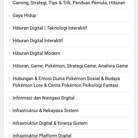
Gaming, Strategi, Tips & Trik, Panduan Pemula, Hiburan
Gaya Hidup
Hiburan Digital | Teknologi Interaktif
Hiburan Digital Interaktif
Hiburan Digital Modern
Hiburan, Game, Pokémon, Strategi Game, Analisis Game
Hubungan & Emosi Dunia Pokémon Sosial & Budaya
Pokémon Lore & Cerita Pokémon Psikologi Fantasi
Informasi dan Navigasi Digital
Infrastruktur & Rekayasa Sistem
Infrastruktur Digital & Kinerja Sistem
Infrastruktur Platform Digital