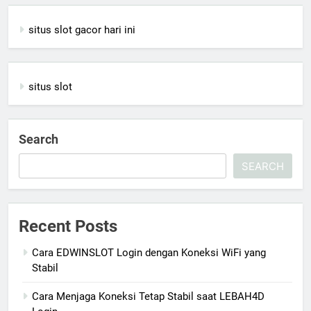
situs slot gacor hari ini
situs slot
Search
SEARCH
Recent Posts
Cara EDWINSLOT Login dengan Koneksi WiFi yang
Stabil
Cara Menjaga Koneksi Tetap Stabil saat LEBAH4D