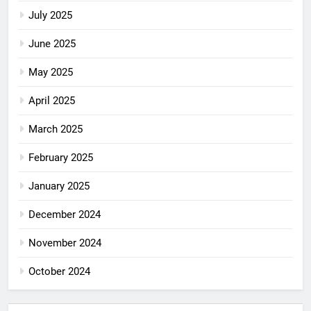
July 2025
June 2025
May 2025
April 2025
March 2025
February 2025
January 2025
December 2024
November 2024
October 2024