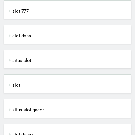
slot 777
slot dana
situs slot
slot
situs slot gacor
slot demo