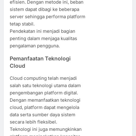
efisien. Dengan metode ini, beban
sistem dapat dibagi ke beberapa
server sehingga performa platform
tetap stabil.
Pendekatan ini menjadi bagian
penting dalam menjaga kualitas
pengalaman pengguna.
Pemanfaatan Teknologi
Cloud
Cloud computing telah menjadi
salah satu teknologi utama dalam
pengembangan platform digital.
Dengan memanfaatkan teknologi
cloud, platform dapat mengelola
data serta sumber daya sistem
secara lebih fleksibel.
Teknologi ini juga memungkinkan