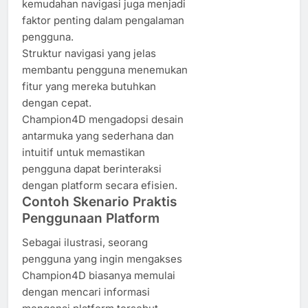
kemudahan navigasi juga menjadi
faktor penting dalam pengalaman
pengguna.
Struktur navigasi yang jelas
membantu pengguna menemukan
fitur yang mereka butuhkan
dengan cepat.
Champion4D mengadopsi desain
antarmuka yang sederhana dan
intuitif untuk memastikan
pengguna dapat berinteraksi
dengan platform secara efisien.
Contoh Skenario Praktis
Penggunaan Platform
Sebagai ilustrasi, seorang
pengguna yang ingin mengakses
Champion4D biasanya memulai
dengan mencari informasi