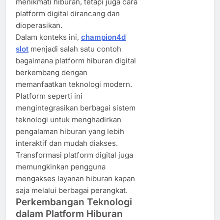
menikmati hiburan, tetapi juga cara
platform digital dirancang dan
dioperasikan.
Dalam konteks ini,
champion4d
slot
menjadi salah satu contoh
bagaimana platform hiburan digital
berkembang dengan
memanfaatkan teknologi modern.
Platform seperti ini
mengintegrasikan berbagai sistem
teknologi untuk menghadirkan
pengalaman hiburan yang lebih
interaktif dan mudah diakses.
Transformasi platform digital juga
memungkinkan pengguna
mengakses layanan hiburan kapan
saja melalui berbagai perangkat.
Perkembangan Teknologi
dalam Platform Hiburan