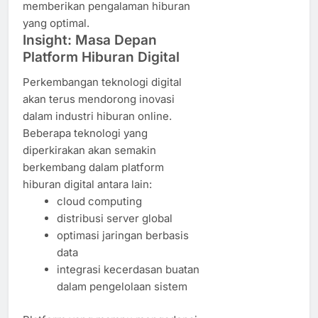
memberikan pengalaman hiburan
yang optimal.
Insight: Masa Depan
Platform Hiburan Digital
Perkembangan teknologi digital
akan terus mendorong inovasi
dalam industri hiburan online.
Beberapa teknologi yang
diperkirakan akan semakin
berkembang dalam platform
hiburan digital antara lain:
cloud computing
distribusi server global
optimasi jaringan berbasis
data
integrasi kecerdasan buatan
dalam pengelolaan sistem