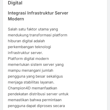
Digital
Integrasi Infrastruktur Server
Modern
Salah satu faktor utama yang
mendukung transformasi platform
hiburan digital adalah
perkembangan teknologi
infrastruktur server.
Platform digital modern
memerlukan sistem server yang
mampu menangani jumlah
pengguna yang besar sekaligus
menjaga stabilitas layanan.
Champion4D memanfaatkan
pendekatan distribusi server untuk
memastikan bahwa permintaan
pengguna dapat diproses secara