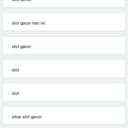
slot gacor hari ini
slot gacor
slot
slot
situs slot gacor