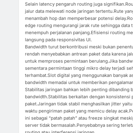
Selain latency pengaruh routing juga signifikan.R
jalur data melewati node jaringan tertentu.Rute yang
menambah hop dan memperbesar potensi delay.Rout
edge routing mengurangi jarak rute sehingga data t
menempuh perjalanan panjang.Efisiensi routing 
langsung pada responsivitas UI.
Bandwidth turut berkontribusi meski bukan penent
rendah menyebabkan antrean paket data karena jalu
untuk memproses permintaan berulang.Jika bandwi
sementara permintaan tinggi mikro delay terjadi se
terhambat.Slot digital yang menggunakan banyak as
bandwidth memadai untuk memberikan pengalaman
Stabilitas jaringan bahkan lebih penting dibanding 
bandwidth.Stabilitas berkaitan dengan konsistensi
paket.Jaringan tidak stabil menghasilkan jitter yait
waktu pengiriman paket yang memicu delay acak.
ini sebagai “patah patah” atau freeze singkat mes
server tidak bermasalah.Penyebabnya sering terleta
routing atau interferensi jaringan.