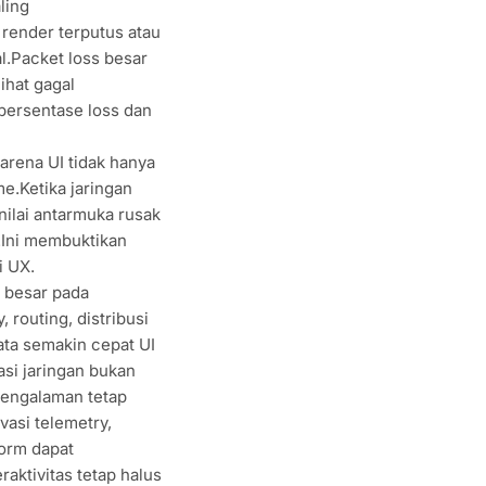
ling
render terputus atau
al.Packet loss besar
ihat gagal
persentase loss dan
arena UI tidak hanya
me.Ketika jaringan
ilai antarmuka rusak
n.Ini membuktikan
i UX.
 besar pada
 routing, distribusi
data semakin cepat UI
si jaringan bukan
pengalaman tetap
vasi telemetry,
form dapat
aktivitas tetap halus