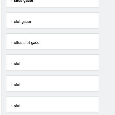
situs gacor
slot gacor
situs slot gacor
slot
slot
slot