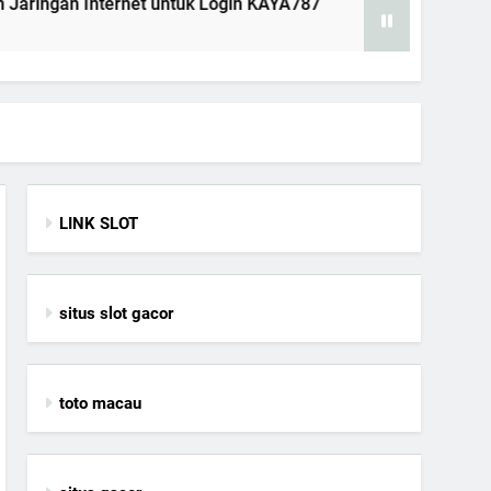
nternet untuk Login KAYA787
Cara Mengatasi KAYA787 L
3 Weeks Ago
LINK SLOT
situs slot gacor
toto macau