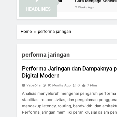
ksi WiFi yang Stabil
Cara Menjaga Koneksi Tetap Stab
2 Weeks Ago
HEADLINES
Home
performa jaringan
performa jaringan
Performa Jaringan dan Dampaknya p
Digital Modern
9aba61a
10 Months Ago
0
7 Mins
Analisis menyeluruh mengenai pengaruh performa 
stabilitas, responsivitas, dan pengalaman penggunaa
mencakup latency, routing, bandwidth, dan arsitektur
Performa jaringan memiliki peran krusial dalam p