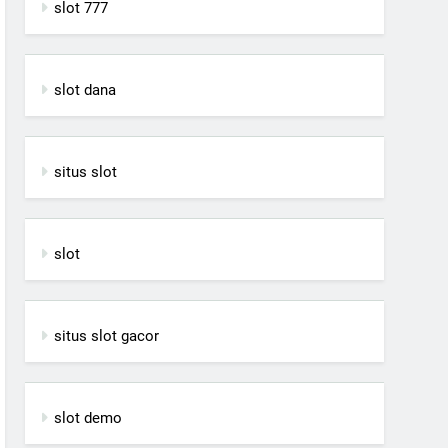
slot 777
slot dana
situs slot
slot
situs slot gacor
slot demo