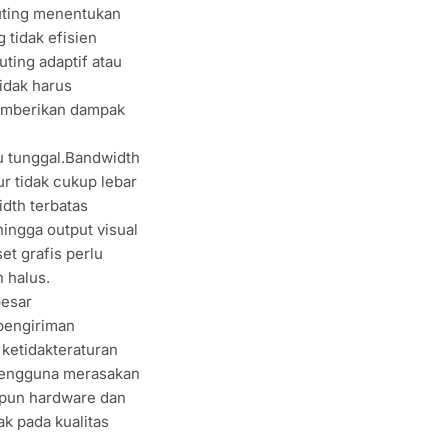
outing menentukan
 tidak efisien
ing adaptif atau
idak harus
memberikan dampak
u tunggal.Bandwidth
r tidak cukup lebar
dth terbatas
hingga output visual
et grafis perlu
 halus.
besar
 pengiriman
u ketidakteraturan
Pengguna merasakan
kipun hardware dan
k pada kualitas