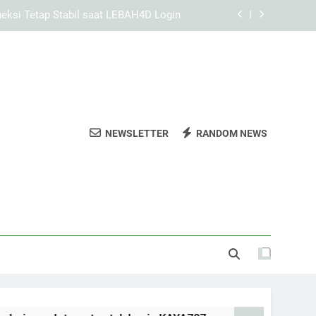
eksi Tetap Stabil saat LEBAH4D Login
aringan Internet untuk Login KAYA787
gin yang Meminta Verifikasi Berulang
ogin dengan Koneksi WiFi yang Stabil
NEWSLETTER
RANDOM NEWS
eksi Tetap Stabil saat LEBAH4D Login
aringan Internet untuk Login KAYA787
gin yang Meminta Verifikasi Berulang
sehatan, Diet, Dan Kebugaran Untuk Gaya Hidup Sehat.