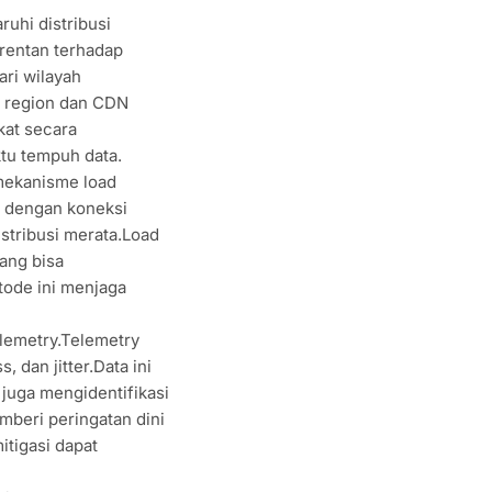
uhi distribusi
rentan terhadap
ari wilayah
i region dan CDN
kat secara
tu tempuh data.
mekanisme load
e dengan koneksi
istribusi merata.Load
ang bisa
ode ini menjaga
elemetry.Telemetry
, dan jitter.Data ini
juga mengidentifikasi
beri peringatan dini
tigasi dapat