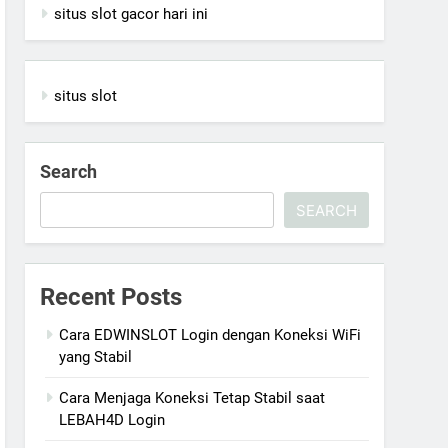
situs slot gacor hari ini
situs slot
Search
SEARCH
Recent Posts
Cara EDWINSLOT Login dengan Koneksi WiFi
yang Stabil
Cara Menjaga Koneksi Tetap Stabil saat
LEBAH4D Login