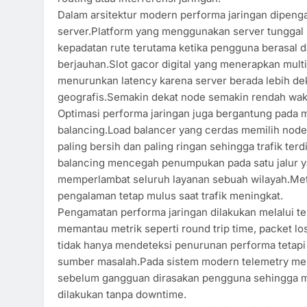
Dalam arsitektur modern performa jaringan dipengar
server.Platform yang menggunakan server tunggal 
kepadatan rute terutama ketika pengguna berasal d
berjauhan.Slot gacor digital yang menerapkan mult
menurunkan latency karena server berada lebih de
geografis.Semakin dekat node semakin rendah wak
Optimasi performa jaringan juga bergantung pada 
balancing.Load balancer yang cerdas memilih nod
paling bersih dan paling ringan sehingga trafik terd
balancing mencegah penumpukan pada satu jalur y
memperlambat seluruh layanan sebuah wilayah.Met
pengalaman tetap mulus saat trafik meningkat.
Pengamatan performa jaringan dilakukan melalui t
memantau metrik seperti round trip time, packet loss
tidak hanya mendeteksi penurunan performa tetapi 
sumber masalah.Pada sistem modern telemetry mem
sebelum gangguan dirasakan pengguna sehingga mi
dilakukan tanpa downtime.