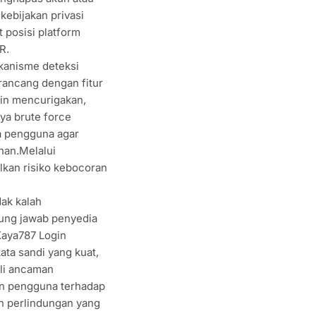
kebijakan privasi
posisi platform
R.
ekanisme deteksi
rancang dengan fitur
in mencurigakan,
aya brute force
da pengguna agar
han.Melalui
kan risiko kebocoran
ak kalah
gung jawab penyedia
Kaya787 Login
ta sandi yang kuat,
li ancaman
an pengguna terhadap
n perlindungan yang