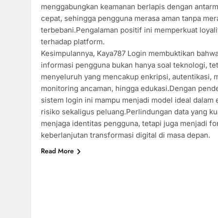
menggabungkan keamanan berlapis dengan antarm
cepat, sehingga pengguna merasa aman tanpa mer
terbebani.Pengalaman positif ini memperkuat loyal
terhadap platform.
Kesimpulannya, Kaya787 Login membuktikan bahwa
informasi pengguna bukan hanya soal teknologi, teta
menyeluruh yang mencakup enkripsi, autentikasi, 
monitoring ancaman, hingga edukasi.Dengan pendek
sistem login ini mampu menjadi model ideal dalam e
risiko sekaligus peluang.Perlindungan data yang ku
menjaga identitas pengguna, tetapi juga menjadi fo
keberlanjutan transformasi digital di masa depan.
Read More