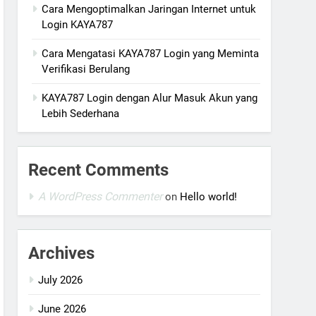
Cara Mengoptimalkan Jaringan Internet untuk
Login KAYA787
Cara Mengatasi KAYA787 Login yang Meminta
Verifikasi Berulang
KAYA787 Login dengan Alur Masuk Akun yang
Lebih Sederhana
Recent Comments
A WordPress Commenter
on
Hello world!
Archives
July 2026
June 2026