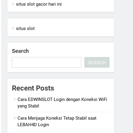
situs slot gacor hari ini
situs slot
Search
SEARCH
Recent Posts
Cara EDWINSLOT Login dengan Koneksi WiFi
yang Stabil
Cara Menjaga Koneksi Tetap Stabil saat
LEBAH4D Login