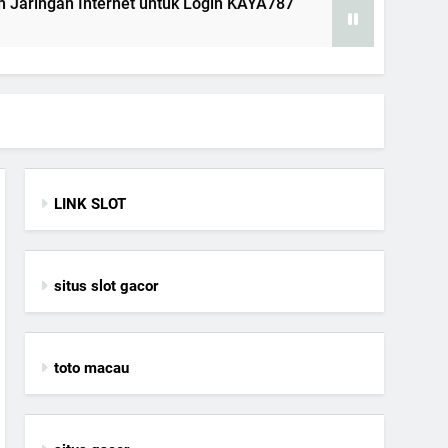
nternet untuk Login KAYA787
Cara Mengatasi KAYA787 L
3 Weeks Ago
LINK SLOT
situs slot gacor
toto macau