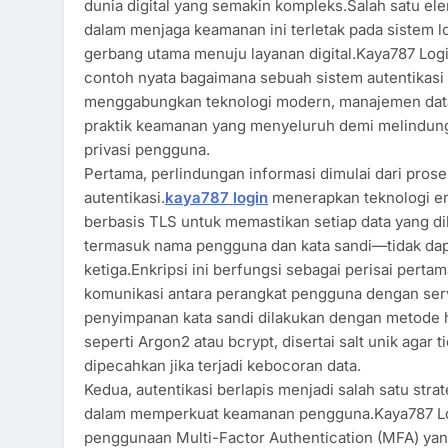
dunia digital yang semakin kompleks.Salah satu ele
dalam menjaga keamanan ini terletak pada sistem l
gerbang utama menuju layanan digital.Kaya787 Logi
contoh nyata bagaimana sebuah sistem autentikasi
menggabungkan teknologi modern, manajemen data 
praktik keamanan yang menyeluruh demi melindungi
privasi pengguna.
Pertama, perlindungan informasi dimulai dari prose
autentikasi.
kaya787 login
menerapkan teknologi enk
berbasis TLS untuk memastikan setiap data yang 
termasuk nama pengguna dan kata sandi—tidak dap
ketiga.Enkripsi ini berfungsi sebagai perisai perta
komunikasi antara perangkat pengguna dengan server
penyimpanan kata sandi dilakukan dengan metode h
seperti Argon2 atau bcrypt, disertai salt unik agar 
dipecahkan jika terjadi kebocoran data.
Kedua, autentikasi berlapis menjadi salah satu strat
dalam memperkuat keamanan pengguna.Kaya787 
penggunaan Multi-Factor Authentication (MFA) y