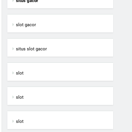
situs gacor
slot gacor
situs slot gacor
slot
slot
slot