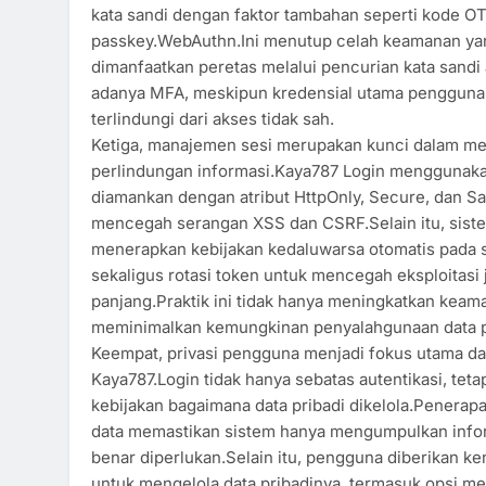
kata sandi dengan faktor tambahan seperti kode OTP
passkey.WebAuthn.Ini menutup celah keamanan ya
dimanfaatkan peretas melalui pencurian kata sandi
adanya MFA, meskipun kredensial utama pengguna 
terlindungi dari akses tidak sah.
Ketiga, manajemen sesi merupakan kunci dalam me
perlindungan informasi.Kaya787 Login menggunaka
diamankan dengan atribut HttpOnly, Secure, dan S
mencegah serangan XSS dan CSRF.Selain itu, siste
menerapkan kebijakan kedaluwarsa otomatis pada ses
sekaligus rotasi token untuk mencegah eksploitasi
panjang.Praktik ini tidak hanya meningkatkan keama
meminimalkan kemungkinan penyalahgunaan data 
Keempat, privasi pengguna menjadi fokus utama d
Kaya787.Login tidak hanya sebatas autentikasi, tet
kebijakan bagaimana data pribadi dikelola.Penerapa
data memastikan sistem hanya mengumpulkan info
benar diperlukan.Selain itu, pengguna diberikan ken
untuk mengelola data pribadinya, termasuk opsi m