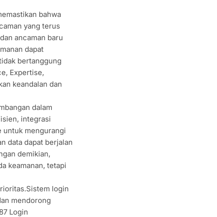
 memastikan bahwa
ncaman yang terus
, dan ancaman baru
eamanan dapat
 tidak bertanggung
e, Expertise,
kan keandalan dan
timbangan dalam
sien, integrasi
de untuk mengurangi
n data dapat berjalan
ngan demikian,
da keamanan, tetapi
ioritas.Sistem login
 dan mendorong
87 Login