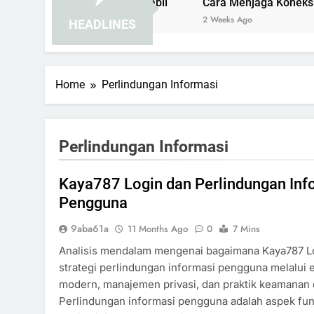
ksi WiFi yang Stabil
Cara Menjaga Koneksi Tetap Stab
2 Weeks Ago
HEADLINES
Home
Perlindungan Informasi
Perlindungan Informasi
Kaya787 Login dan Perlindungan Inf
Pengguna
9aba61a
11 Months Ago
0
7 Mins
Analisis mendalam mengenai bagaimana Kaya787 
strategi perlindungan informasi pengguna melalui en
modern, manajemen privasi, dan praktik keamanan di
Perlindungan informasi pengguna adalah aspek fu