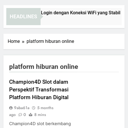
ara EDWINSLOT Login dengan Koneksi WiFi yang Stabil
HEADLINES
Weeks Ago
Home
platform hiburan online
platform hiburan online
Champion4D Slot dalam
Perspektif Transformasi
Platform Hiburan Digital
9aba61a
5 months
ago
0
8 mins
Champion4D slot berkembang