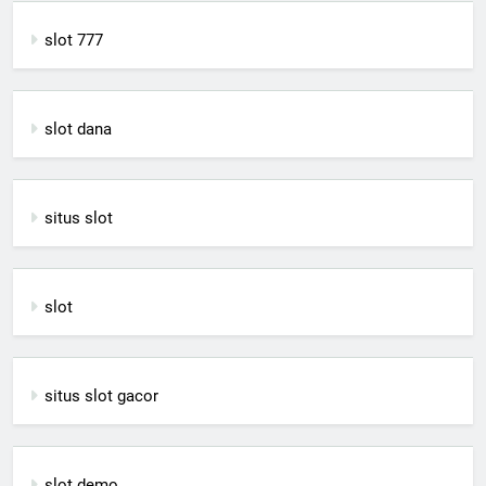
slot 777
slot dana
situs slot
slot
situs slot gacor
slot demo