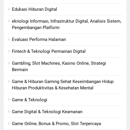
Edukasi Hiburan Digital
eknologi Informasi, Infrastruktur Digital, Analisis Sistem,
Pengembangan Platform
Evaluasi Performa Halaman
Fintech & Teknologi Permainan Digital
Gambling, Slot Machines, Kasino Online, Strategi
Bermain
Game & Hiburan Gaming Sehat Keseimbangan Hidup
Hiburan Produktivitas & Kesehatan Mental
Game & Teknologi
Game Digital & Teknologi Keamanan
Game Online, Bonus & Promo, Slot Terpercaya