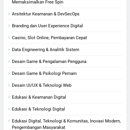
Memaksimalkan Free Spin
Arsitektur Keamanan & DevSecOps
Branding dan User Experience Digital
Casino, Slot Online, Pembayaran Cepat
Data Engineering & Analitik Sistem
Desain Game & Pengalaman Pengguna
Desain Game & Psikologi Pemain
Desain UI/UX & Teknologi Web
Edukasi & Keamanan Digital
Edukasi & Teknologi Digital
Edukasi Digital, Teknologi & Komunitas, Inovasi Modern,
Pengembangan Masyarakat