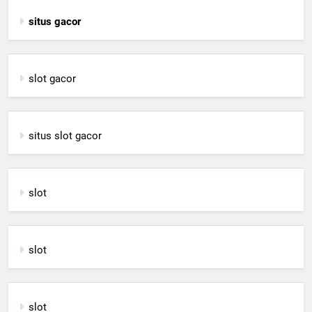
situs gacor
slot gacor
situs slot gacor
slot
slot
slot