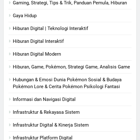
Gaming, Strategi, Tips & Trik, Panduan Pemula, Hiburan
Gaya Hidup
Hiburan Digital | Teknologi Interaktif
Hiburan Digital Interaktif
Hiburan Digital Modern
Hiburan, Game, Pokémon, Strategi Game, Analisis Game
Hubungan & Emosi Dunia Pokémon Sosial & Budaya
Pokémon Lore & Cerita Pokémon Psikologi Fantasi
Informasi dan Navigasi Digital
Infrastruktur & Rekayasa Sistem
Infrastruktur Digital & Kinerja Sistem
Infrastruktur Platform Digital