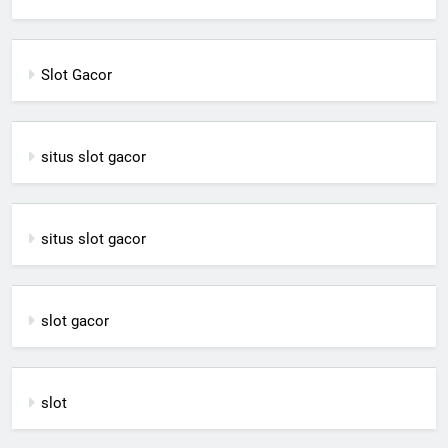
Slot Gacor
situs slot gacor
situs slot gacor
slot gacor
slot