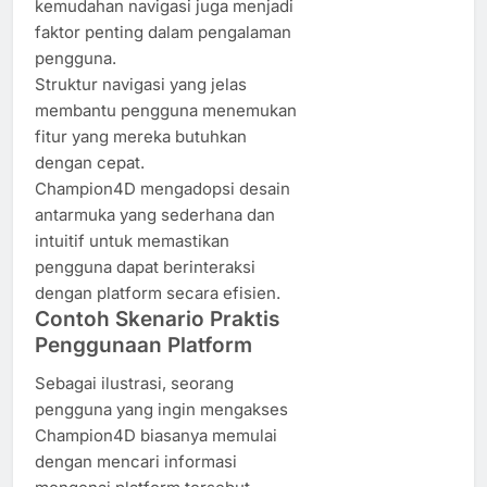
kemudahan navigasi juga menjadi
faktor penting dalam pengalaman
pengguna.
Struktur navigasi yang jelas
membantu pengguna menemukan
fitur yang mereka butuhkan
dengan cepat.
Champion4D mengadopsi desain
antarmuka yang sederhana dan
intuitif untuk memastikan
pengguna dapat berinteraksi
dengan platform secara efisien.
Contoh Skenario Praktis
Penggunaan Platform
Sebagai ilustrasi, seorang
pengguna yang ingin mengakses
Champion4D biasanya memulai
dengan mencari informasi