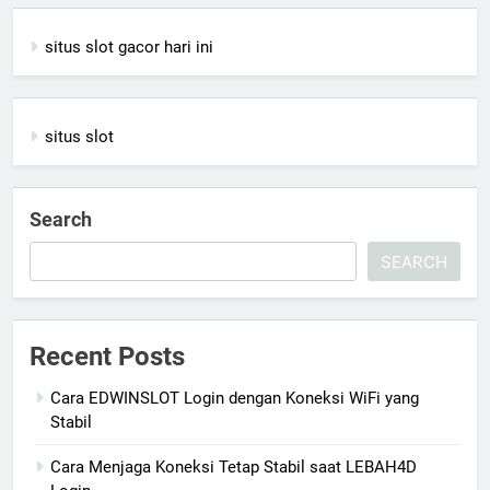
situs slot gacor hari ini
situs slot
Search
SEARCH
Recent Posts
Cara EDWINSLOT Login dengan Koneksi WiFi yang
Stabil
Cara Menjaga Koneksi Tetap Stabil saat LEBAH4D