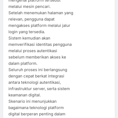
mengenai platform tersebut
melalui mesin pencari.
Setelah menemukan halaman yang
relevan, pengguna dapat
mengakses platform melalui jalur
login yang tersedia.
Sistem kemudian akan
memverifikasi identitas pengguna
melalui proses autentikasi
sebelum memberikan akses ke
dalam platform.
Seluruh proses ini berlangsung
dengan cepat berkat integrasi
antara teknologi autentikasi,
infrastruktur server, serta sistem
keamanan digital.
Skenario ini menunjukkan
bagaimana teknologi platform
digital berperan penting dalam