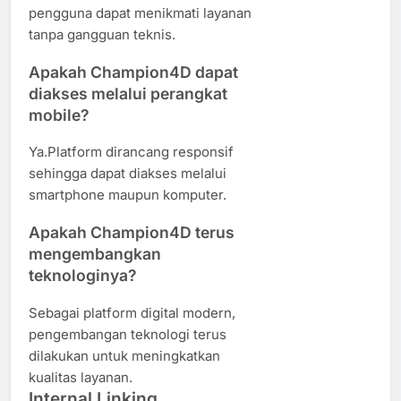
pengguna dapat menikmati layanan
tanpa gangguan teknis.
Apakah Champion4D dapat
diakses melalui perangkat
mobile?
Ya.Platform dirancang responsif
sehingga dapat diakses melalui
smartphone maupun komputer.
Apakah Champion4D terus
mengembangkan
teknologinya?
Sebagai platform digital modern,
pengembangan teknologi terus
dilakukan untuk meningkatkan
kualitas layanan.
Internal Linking