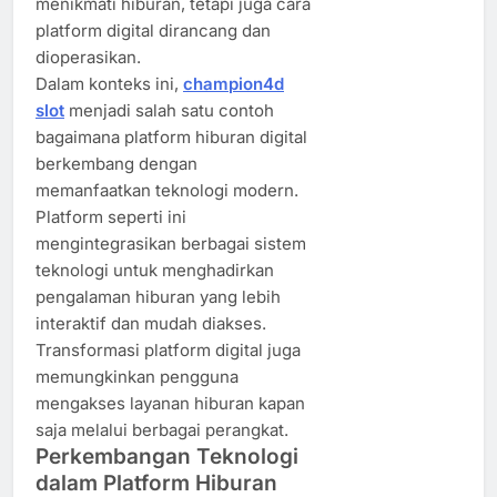
menikmati hiburan, tetapi juga cara
platform digital dirancang dan
dioperasikan.
Dalam konteks ini,
champion4d
slot
menjadi salah satu contoh
bagaimana platform hiburan digital
berkembang dengan
memanfaatkan teknologi modern.
Platform seperti ini
mengintegrasikan berbagai sistem
teknologi untuk menghadirkan
pengalaman hiburan yang lebih
interaktif dan mudah diakses.
Transformasi platform digital juga
memungkinkan pengguna
mengakses layanan hiburan kapan
saja melalui berbagai perangkat.
Perkembangan Teknologi
dalam Platform Hiburan