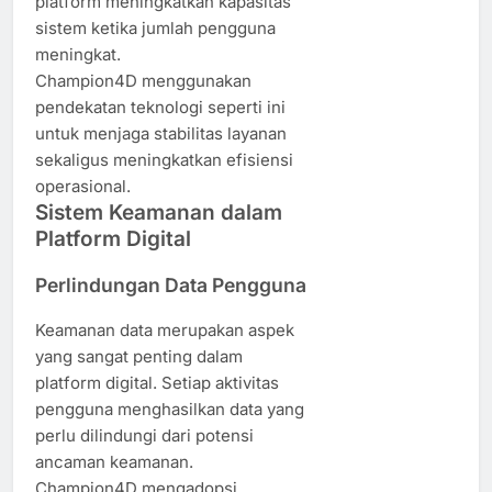
platform meningkatkan kapasitas
sistem ketika jumlah pengguna
meningkat.
Champion4D menggunakan
pendekatan teknologi seperti ini
untuk menjaga stabilitas layanan
sekaligus meningkatkan efisiensi
operasional.
Sistem Keamanan dalam
Platform Digital
Perlindungan Data Pengguna
Keamanan data merupakan aspek
yang sangat penting dalam
platform digital. Setiap aktivitas
pengguna menghasilkan data yang
perlu dilindungi dari potensi
ancaman keamanan.
Champion4D mengadopsi