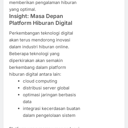
memberikan pengalaman hiburan
yang optimal.
Insight: Masa Depan
Platform Hiburan Digital
Perkembangan teknologi digital
akan terus mendorong inovasi
dalam industri hiburan online.
Beberapa teknologi yang
diperkirakan akan semakin
berkembang dalam platform
hiburan digital antara lain:
cloud computing
distribusi server global
optimasi jaringan berbasis
data
integrasi kecerdasan buatan
dalam pengelolaan sistem