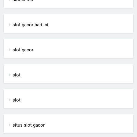
slot gacor hari ini
slot gacor
slot
slot
situs slot gacor