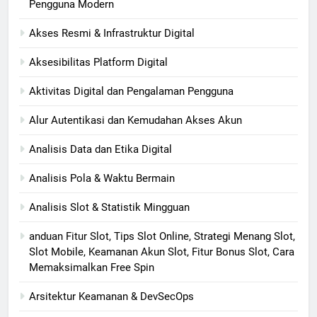
Pengguna Modern
Akses Resmi & Infrastruktur Digital
Aksesibilitas Platform Digital
Aktivitas Digital dan Pengalaman Pengguna
Alur Autentikasi dan Kemudahan Akses Akun
Analisis Data dan Etika Digital
Analisis Pola & Waktu Bermain
Analisis Slot & Statistik Mingguan
anduan Fitur Slot, Tips Slot Online, Strategi Menang Slot,
Slot Mobile, Keamanan Akun Slot, Fitur Bonus Slot, Cara
Memaksimalkan Free Spin
Arsitektur Keamanan & DevSecOps