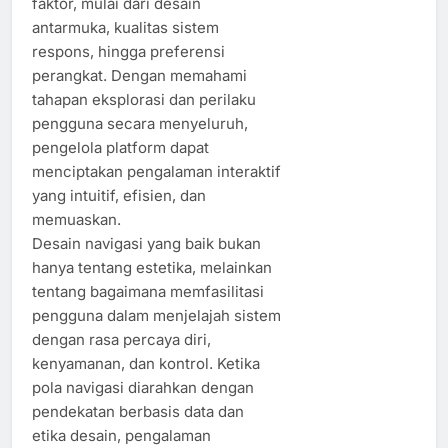
faktor, mulai dari desain
antarmuka, kualitas sistem
respons, hingga preferensi
perangkat. Dengan memahami
tahapan eksplorasi dan perilaku
pengguna secara menyeluruh,
pengelola platform dapat
menciptakan pengalaman interaktif
yang intuitif, efisien, dan
memuaskan.
Desain navigasi yang baik bukan
hanya tentang estetika, melainkan
tentang bagaimana memfasilitasi
pengguna dalam menjelajah sistem
dengan rasa percaya diri,
kenyamanan, dan kontrol. Ketika
pola navigasi diarahkan dengan
pendekatan berbasis data dan
etika desain, pengalaman