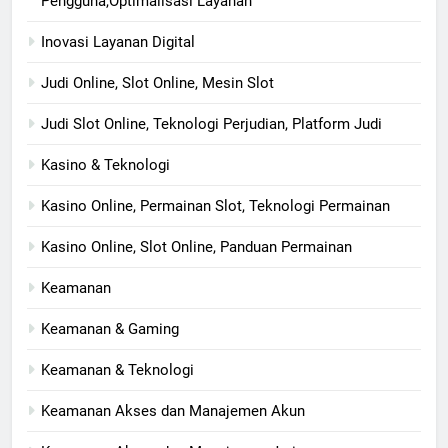
Pengguna,Optimalisasi Layanan
Inovasi Layanan Digital
Judi Online, Slot Online, Mesin Slot
Judi Slot Online, Teknologi Perjudian, Platform Judi
Kasino & Teknologi
Kasino Online, Permainan Slot, Teknologi Permainan
Kasino Online, Slot Online, Panduan Permainan
Keamanan
Keamanan & Gaming
Keamanan & Teknologi
Keamanan Akses dan Manajemen Akun