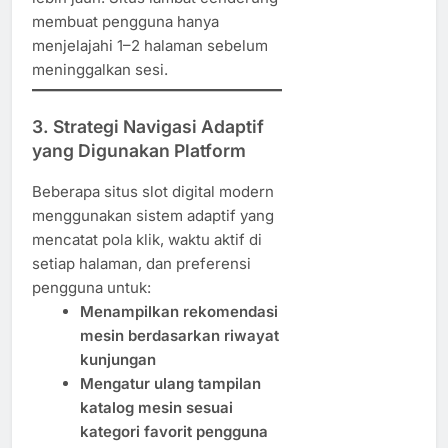
membuat pengguna hanya
menjelajahi 1–2 halaman sebelum
meninggalkan sesi.
3.
Strategi Navigasi Adaptif
yang Digunakan Platform
Beberapa situs slot digital modern
menggunakan sistem adaptif yang
mencatat pola klik, waktu aktif di
setiap halaman, dan preferensi
pengguna untuk:
Menampilkan rekomendasi
mesin berdasarkan riwayat
kunjungan
Mengatur ulang tampilan
katalog mesin sesuai
kategori favorit pengguna