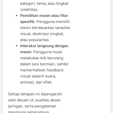
kategori, tema, atau tingkat
volatilitas.
Pemilihan mesin atau fitur
spesifik
: Pengguna memilih
mesin berdasarkan tampilan
visual, deskripsi singkat,
atau popularitas.
Interaksi langsung dengan
mesin
: Pengguna mulai
melakukan klik berulang
dalam sesi bermain, sambil
memerhatikan feedback
visual seperti suara,
animasi, dan efek.
Setiap tahapan ini dipengaruhi
oleh desain UI, kualitas akses
jaringan, serta pengalaman
pengguna sebelumnya.