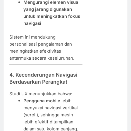
Mengurangi elemen visual
yang jarang digunakan
untuk meningkatkan fokus
navigasi
Sistem ini mendukung
personalisasi pengalaman dan
meningkatkan efektivitas
antarmuka secara keseluruhan.
4.
Kecenderungan Navigasi
Berdasarkan Perangkat
Studi UX menunjukkan bahwa:
Pengguna mobile
lebih
menyukai navigasi vertikal
(scroll), sehingga mesin
lebih efektif ditampilkan
dalam satu kolom panjang.