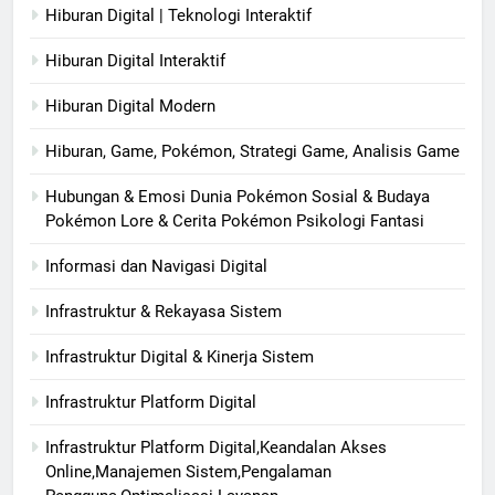
Hiburan Digital | Teknologi Interaktif
Hiburan Digital Interaktif
Hiburan Digital Modern
Hiburan, Game, Pokémon, Strategi Game, Analisis Game
Hubungan & Emosi Dunia Pokémon Sosial & Budaya
Pokémon Lore & Cerita Pokémon Psikologi Fantasi
Informasi dan Navigasi Digital
Infrastruktur & Rekayasa Sistem
Infrastruktur Digital & Kinerja Sistem
Infrastruktur Platform Digital
Infrastruktur Platform Digital,Keandalan Akses
Online,Manajemen Sistem,Pengalaman