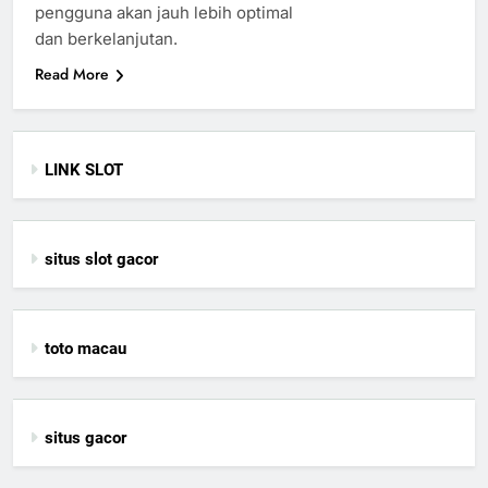
pengguna akan jauh lebih optimal
dan berkelanjutan.
Read More
LINK SLOT
situs slot gacor
toto macau
situs gacor