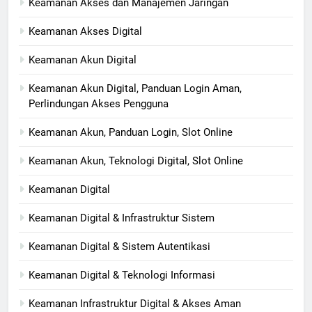
Keamanan Akses dan Manajemen Jaringan
Keamanan Akses Digital
Keamanan Akun Digital
Keamanan Akun Digital, Panduan Login Aman,
Perlindungan Akses Pengguna
Keamanan Akun, Panduan Login, Slot Online
Keamanan Akun, Teknologi Digital, Slot Online
Keamanan Digital
Keamanan Digital & Infrastruktur Sistem
Keamanan Digital & Sistem Autentikasi
Keamanan Digital & Teknologi Informasi
Keamanan Infrastruktur Digital & Akses Aman