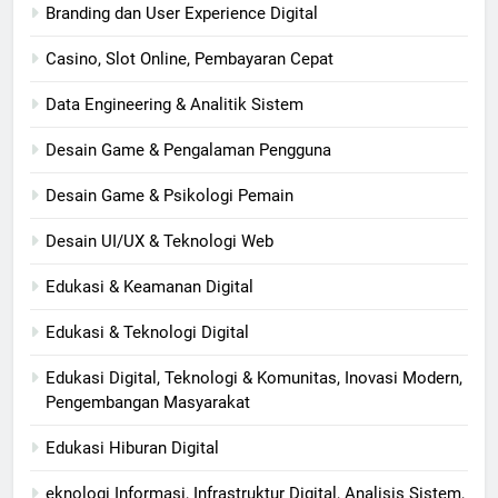
Branding dan User Experience Digital
Casino, Slot Online, Pembayaran Cepat
Data Engineering & Analitik Sistem
Desain Game & Pengalaman Pengguna
Desain Game & Psikologi Pemain
Desain UI/UX & Teknologi Web
Edukasi & Keamanan Digital
Edukasi & Teknologi Digital
Edukasi Digital, Teknologi & Komunitas, Inovasi Modern,
Pengembangan Masyarakat
Edukasi Hiburan Digital
eknologi Informasi, Infrastruktur Digital, Analisis Sistem,