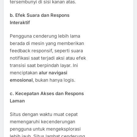
tersembunyi di sisi kanan atas.
b.
Efek Suara dan Respons
Interaktif
Pengguna cenderung lebih lama
berada di mesin yang memberikan
feedback responsif, seperti suara
notifikasi saat terjadi aksi atau efek
transisi saat berpindah layar. Ini
menciptakan
alur navigasi
emosional
, bukan hanya logis.
c.
Kecepatan Akses dan Respons
Laman
Situs dengan waktu muat cepat
memengaruhi kecenderungan
pengguna untuk mengeksplorasi
lebih jauh. Situs lambat cenderung