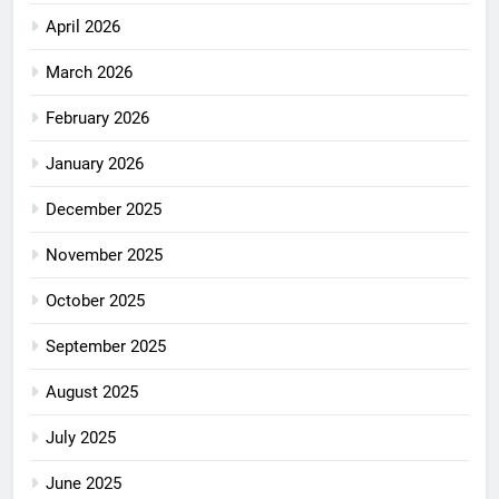
April 2026
March 2026
February 2026
January 2026
December 2025
November 2025
October 2025
September 2025
August 2025
July 2025
June 2025