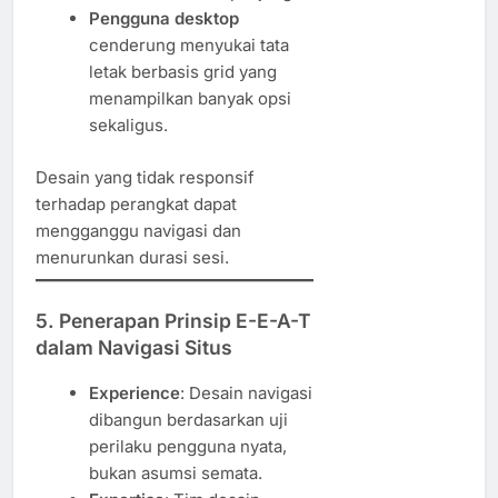
Pengguna desktop
cenderung menyukai tata
letak berbasis grid yang
menampilkan banyak opsi
sekaligus.
Desain yang tidak responsif
terhadap perangkat dapat
mengganggu navigasi dan
menurunkan durasi sesi.
5.
Penerapan Prinsip E-E-A-T
dalam Navigasi Situs
Experience
: Desain navigasi
dibangun berdasarkan uji
perilaku pengguna nyata,
bukan asumsi semata.