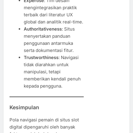
Expertise
: Tim desain
mengintegrasikan praktik
terbaik dari literatur UX
global dan analitik real-time.
Authoritativeness
: Situs
menyertakan panduan
penggunaan antarmuka
serta dokumentasi fitur.
Trustworthiness
: Navigasi
tidak diarahkan untuk
manipulasi, tetapi
memberikan kendali penuh
kepada pengguna.
Kesimpulan
Pola navigasi pemain di situs slot
digital dipengaruhi oleh banyak