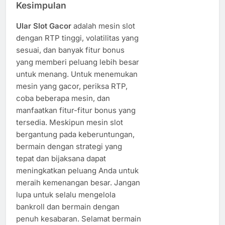
Kesimpulan
Ular Slot Gacor
adalah mesin slot
dengan RTP tinggi, volatilitas yang
sesuai, dan banyak fitur bonus
yang memberi peluang lebih besar
untuk menang. Untuk menemukan
mesin yang gacor, periksa RTP,
coba beberapa mesin, dan
manfaatkan fitur-fitur bonus yang
tersedia. Meskipun mesin slot
bergantung pada keberuntungan,
bermain dengan strategi yang
tepat dan bijaksana dapat
meningkatkan peluang Anda untuk
meraih kemenangan besar. Jangan
lupa untuk selalu mengelola
bankroll dan bermain dengan
penuh kesabaran. Selamat bermain