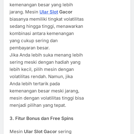
kemenangan besar yang lebih
jarang. Mesin
Ular Slot
Gacor
biasanya memiliki tingkat volatilitas
sedang hingga tinggi, menawarkan
kombinasi antara kemenangan
yang cukup sering dan
pembayaran besar.
Jika Anda lebih suka menang lebih
sering meski dengan hadiah yang
lebih kecil, pilih mesin dengan
volatilitas rendah. Namun, jika
Anda lebih tertarik pada
kemenangan besar meski jarang,
mesin dengan volatilitas tinggi bisa
menjadi pilihan yang tepat.
3.
Fitur Bonus dan Free Spins
Mesin
Ular Slot Gacor
sering