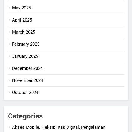
May 2025
April 2025
March 2025
February 2025
January 2025
December 2024
November 2024
October 2024
Categories
Akses Mobile, Fleksibilitas Digital, Pengalaman