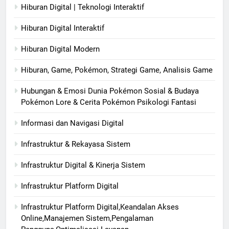
Hiburan Digital | Teknologi Interaktif
Hiburan Digital Interaktif
Hiburan Digital Modern
Hiburan, Game, Pokémon, Strategi Game, Analisis Game
Hubungan & Emosi Dunia Pokémon Sosial & Budaya
Pokémon Lore & Cerita Pokémon Psikologi Fantasi
Informasi dan Navigasi Digital
Infrastruktur & Rekayasa Sistem
Infrastruktur Digital & Kinerja Sistem
Infrastruktur Platform Digital
Infrastruktur Platform Digital,Keandalan Akses
Online,Manajemen Sistem,Pengalaman