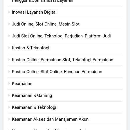
Pengguna,Optimalisasi Layanan
Inovasi Layanan Digital
Judi Online, Slot Online, Mesin Slot
Judi Slot Online, Teknologi Perjudian, Platform Judi
Kasino & Teknologi
Kasino Online, Permainan Slot, Teknologi Permainan
Kasino Online, Slot Online, Panduan Permainan
Keamanan
Keamanan & Gaming
Keamanan & Teknologi
Keamanan Akses dan Manajemen Akun