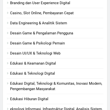
Branding dan User Experience Digital
Casino, Slot Online, Pembayaran Cepat
Data Engineering & Analitik Sistem
Desain Game & Pengalaman Pengguna
Desain Game & Psikologi Pemain
Desain UI/UX & Teknologi Web
Edukasi & Keamanan Digital
Edukasi & Teknologi Digital
Edukasi Digital, Teknologi & Komunitas, Inovasi Modern,
Pengembangan Masyarakat
Edukasi Hiburan Digital
eknologi Informasi, Infrastruktur Digital, Analisis Sistem,