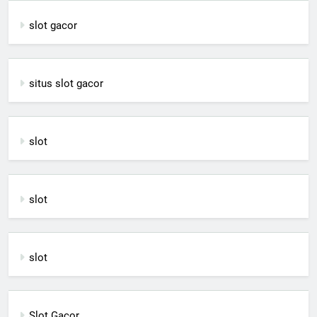
slot gacor
situs slot gacor
slot
slot
slot
Slot Gacor