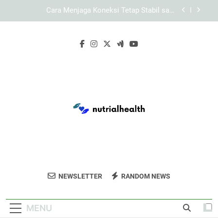
Skip
Cara Mengoptimalkan Jaringan Internet untuk
to
Login KAYA787
content
Cara Mengatasi KAYA787 Login yang Meminta
Verifikasi Berulang
Cara EDWINSLOT Login dengan Koneksi WiFi
yang Stabil
Cara Menjaga Koneksi Tetap Stabil saat
LEBAH4D Login
Cara Mengoptimalkan Jaringan Internet untuk
Login KAYA787
Cara Mengatasi KAYA787 Login yang Meminta
Verifikasi Berulang
Nutrial Health
Tingkatkan Kesehatan Anda Dengan
NEWSLETTER
RANDOM NEWS
Panduan Dari Nutrial Health. Tips
Kesehatan, Diet, Dan Kebugaran Untuk Gaya
MENU
Hidup Sehat.