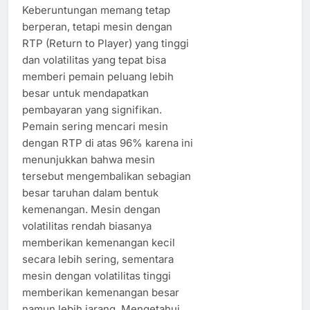
Keberuntungan memang tetap
berperan, tetapi mesin dengan
RTP (Return to Player) yang tinggi
dan volatilitas yang tepat bisa
memberi pemain peluang lebih
besar untuk mendapatkan
pembayaran yang signifikan.
Pemain sering mencari mesin
dengan RTP di atas 96% karena ini
menunjukkan bahwa mesin
tersebut mengembalikan sebagian
besar taruhan dalam bentuk
kemenangan. Mesin dengan
volatilitas rendah biasanya
memberikan kemenangan kecil
secara lebih sering, sementara
mesin dengan volatilitas tinggi
memberikan kemenangan besar
namun lebih jarang. Mengetahui