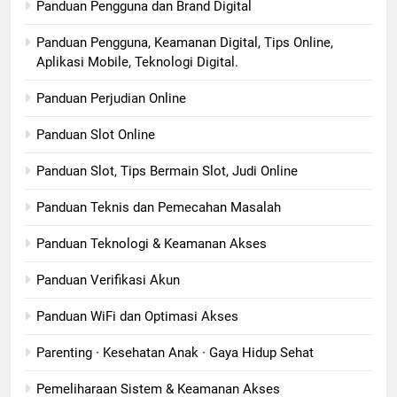
Panduan Pengguna dan Brand Digital
Panduan Pengguna, Keamanan Digital, Tips Online,
Aplikasi Mobile, Teknologi Digital.
Panduan Perjudian Online
Panduan Slot Online
Panduan Slot, Tips Bermain Slot, Judi Online
Panduan Teknis dan Pemecahan Masalah
Panduan Teknologi & Keamanan Akses
Panduan Verifikasi Akun
Panduan WiFi dan Optimasi Akses
Parenting · Kesehatan Anak · Gaya Hidup Sehat
Pemeliharaan Sistem & Keamanan Akses