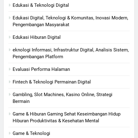
Edukasi & Teknologi Digital
Edukasi Digital, Teknologi & Komunitas, Inovasi Modern,
Pengembangan Masyarakat
Edukasi Hiburan Digital
eknologi Informasi, Infrastruktur Digital, Analisis Sistem,
Pengembangan Platform
Evaluasi Performa Halaman
Fintech & Teknologi Permainan Digital
Gambling, Slot Machines, Kasino Online, Strategi
Bermain
Game & Hiburan Gaming Sehat Keseimbangan Hidup
Hiburan Produktivitas & Kesehatan Mental
Game & Teknologi