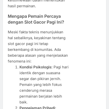
keistimewaan dalam menentukan
hasil permainan.
Mengapa Pemain Percaya
dengan Slot Gacor Pagi Ini?
Meski fakta teknis menunjukkan
hal sebaliknya, keyakinan tentang
slot gacor pagi ini tetap
berkembang di komunitas. Ada
beberapa alasan yang menjelaskan
fenomena ini:
Kondisi Psikologis:
Pagi hari
identik dengan suasana
segar dan pikiran jernih.
Pemain yang lebih fokus
cenderung merasa
permainan berjalan lebih
baik.
Pengalaman Pribadi: