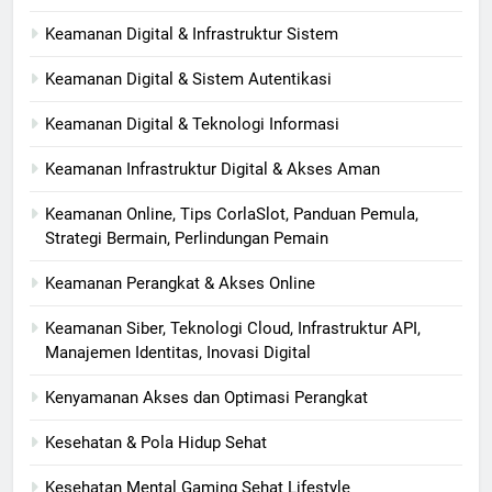
Keamanan Digital & Infrastruktur Sistem
Keamanan Digital & Sistem Autentikasi
Keamanan Digital & Teknologi Informasi
Keamanan Infrastruktur Digital & Akses Aman
Keamanan Online, Tips CorlaSlot, Panduan Pemula,
Strategi Bermain, Perlindungan Pemain
Keamanan Perangkat & Akses Online
Keamanan Siber, Teknologi Cloud, Infrastruktur API,
Manajemen Identitas, Inovasi Digital
Kenyamanan Akses dan Optimasi Perangkat
Kesehatan & Pola Hidup Sehat
Kesehatan Mental Gaming Sehat Lifestyle