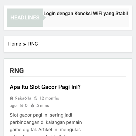
ara EDWINSLOT Login dengan Koneksi WiFi yang Stabil
HEADLINES
Weeks Ago
Home
RNG
RNG
Apa Itu Slot Gacor Pagi Ini?
9aba61a
12 months
ago
0
5 mins
Slot gacor pagi ini sering jadi
perbincangan di kalangan pemain
game digital. Artikel ini mengulas