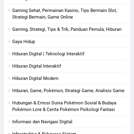
Gaming Sehat, Permainan Kasino, Tips Bermain Slot,
Strategi Bermain, Game Online
Gaming, Strategi, Tips & Trik, Panduan Pemula, Hiburan
Gaya Hidup
Hiburan Digital | Teknologi Interaktif
Hiburan Digital Interaktif
Hiburan Digital Modern
Hiburan, Game, Pokémon, Strategi Game, Analisis Game
Hubungan & Emosi Dunia Pokémon Sosial & Budaya
Pokémon Lore & Cerita Pokémon Psikologi Fantasi
Informasi dan Navigasi Digital