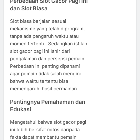
Perbedaan Slot Gacor Pagi Ini
dan Slot Biasa
Slot biasa berjalan sesuai
mekanisme yang telah diprogram,
tanpa ada pengaruh waktu atau
momen tertentu. Sedangkan istilah
slot gacor pagi ini lahir dari
pengalaman dan persepsi pemain.
Perbedaan ini penting dipahami
agar pemain tidak salah mengira
bahwa waktu tertentu bisa
memengaruhi hasil permainan.
Pentingnya Pemahaman dan
Edukasi
Mengetahui bahwa slot gacor pagi
ini lebih bersifat mitos daripada
fakta dapat membantu pemain