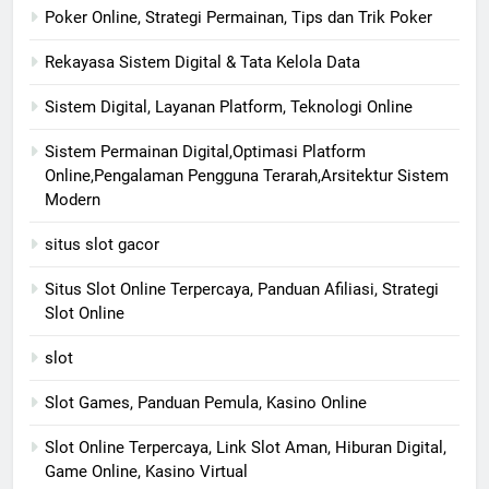
Poker Online, Strategi Permainan, Tips dan Trik Poker
Rekayasa Sistem Digital & Tata Kelola Data
Sistem Digital, Layanan Platform, Teknologi Online
Sistem Permainan Digital,Optimasi Platform
Online,Pengalaman Pengguna Terarah,Arsitektur Sistem
Modern
situs slot gacor
Situs Slot Online Terpercaya, Panduan Afiliasi, Strategi
Slot Online
slot
Slot Games, Panduan Pemula, Kasino Online
Slot Online Terpercaya, Link Slot Aman, Hiburan Digital,
Game Online, Kasino Virtual