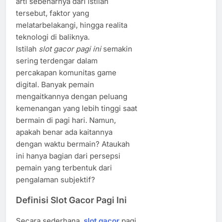
arti sebenarnya dari istilah
tersebut, faktor yang
melatarbelakangi, hingga realita
teknologi di baliknya.
Istilah
slot gacor pagi ini
semakin
sering terdengar dalam
percakapan komunitas game
digital. Banyak pemain
mengaitkannya dengan peluang
kemenangan yang lebih tinggi saat
bermain di pagi hari. Namun,
apakah benar ada kaitannya
dengan waktu bermain? Ataukah
ini hanya bagian dari persepsi
pemain yang terbentuk dari
pengalaman subjektif?
Definisi Slot Gacor Pagi Ini
Secara sederhana,
slot gacor
pagi