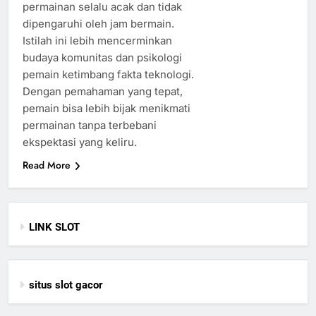
permainan selalu acak dan tidak
dipengaruhi oleh jam bermain.
Istilah ini lebih mencerminkan
budaya komunitas dan psikologi
pemain ketimbang fakta teknologi.
Dengan pemahaman yang tepat,
pemain bisa lebih bijak menikmati
permainan tanpa terbebani
ekspektasi yang keliru.
Read More
LINK SLOT
situs slot gacor