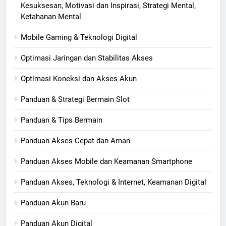
Kesuksesan, Motivasi dan Inspirasi, Strategi Mental,
Ketahanan Mental
Mobile Gaming & Teknologi Digital
Optimasi Jaringan dan Stabilitas Akses
Optimasi Koneksi dan Akses Akun
Panduan & Strategi Bermain Slot
Panduan & Tips Bermain
Panduan Akses Cepat dan Aman
Panduan Akses Mobile dan Keamanan Smartphone
Panduan Akses, Teknologi & Internet, Keamanan Digital
Panduan Akun Baru
Panduan Akun Digital