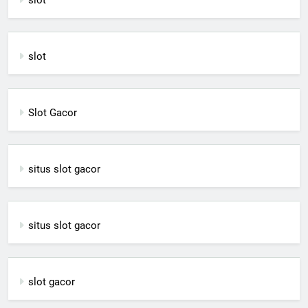
slot
slot
Slot Gacor
situs slot gacor
situs slot gacor
slot gacor