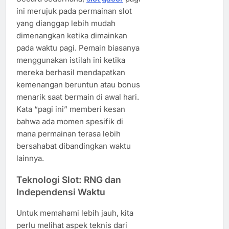
ini merujuk pada permainan slot
yang dianggap lebih mudah
dimenangkan ketika dimainkan
pada waktu pagi. Pemain biasanya
menggunakan istilah ini ketika
mereka berhasil mendapatkan
kemenangan beruntun atau bonus
menarik saat bermain di awal hari.
Kata “pagi ini” memberi kesan
bahwa ada momen spesifik di
mana permainan terasa lebih
bersahabat dibandingkan waktu
lainnya.
Teknologi Slot: RNG dan
Independensi Waktu
Untuk memahami lebih jauh, kita
perlu melihat aspek teknis dari