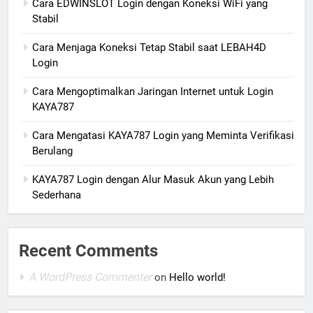
Cara EDWINSLOT Login dengan Koneksi WiFi yang
Stabil
Cara Menjaga Koneksi Tetap Stabil saat LEBAH4D
Login
Cara Mengoptimalkan Jaringan Internet untuk Login
KAYA787
Cara Mengatasi KAYA787 Login yang Meminta Verifikasi
Berulang
KAYA787 Login dengan Alur Masuk Akun yang Lebih
Sederhana
Recent Comments
A WordPress Commenter
on
Hello world!