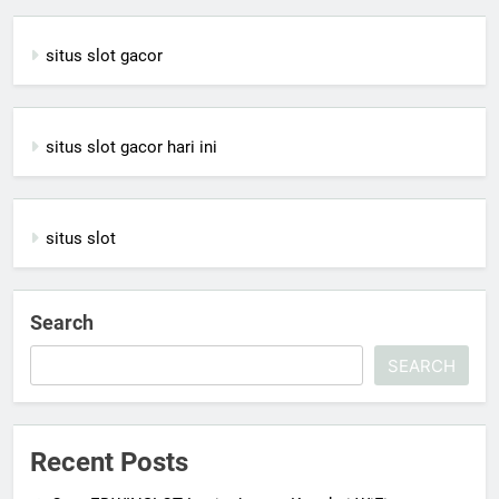
situs slot gacor
situs slot gacor hari ini
situs slot
Search
SEARCH
Recent Posts