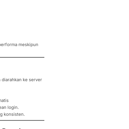
performa meskipun
 diarahkan ke server
matis
ean login.
g konsisten.