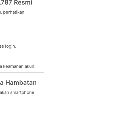
A787 Resmi
u, perhatikan
s login.
ga keamanan akun.
pa Hambatan
nakan smartphone