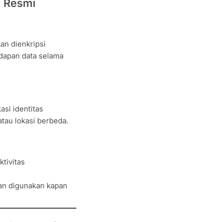
n Resmi
an dienkripsi
adapan data selama
si identitas
atau lokasi berbeda.
tivitas
man digunakan kapan