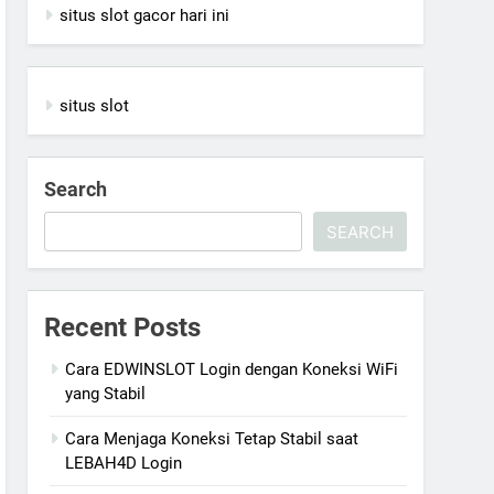
situs slot gacor hari ini
situs slot
Search
SEARCH
Recent Posts
Cara EDWINSLOT Login dengan Koneksi WiFi
yang Stabil
Cara Menjaga Koneksi Tetap Stabil saat
LEBAH4D Login