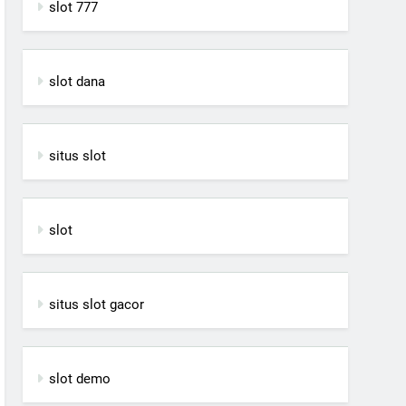
slot 777
slot dana
situs slot
slot
situs slot gacor
slot demo