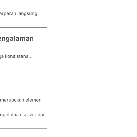
berperan langsung
Pengalaman
ga konsistensi.
es merupakan elemen
gelolaan server dan