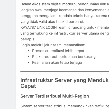
Dalam ekosistem digital modern, penggunaan link l
langkah awal menjaga keamanan dan kenyamanan a
pengguna mengalami kendala teknis hanya karena
yang tidak valid atau tidak diperbarui.
KAYA787 LINK LOGIN resmi dirancang untuk membe
yang terhubung ke infrastruktur server utama den
berlapis.
Login melalui jalur resmi memastikan:
Proses autentikasi lebih cepat
Risiko redirect berlebihan berkurang
Keamanan akun tetap terjaga
Infrastruktur Server yang Mendu
Cepat
Server Terdistribusi Multi-Region
Sistem server terdistribusi memungkinkan trafik lo