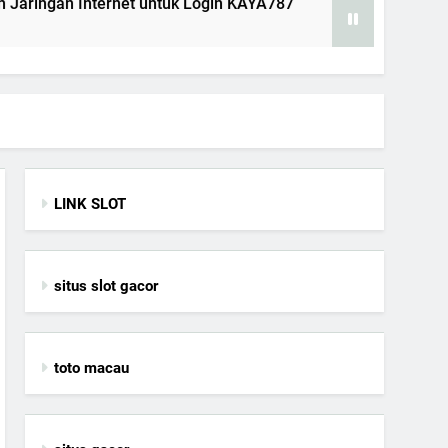
nternet untuk Login KAYA787
Cara Mengatasi KAYA787 L
3 Weeks Ago
LINK SLOT
situs slot gacor
toto macau