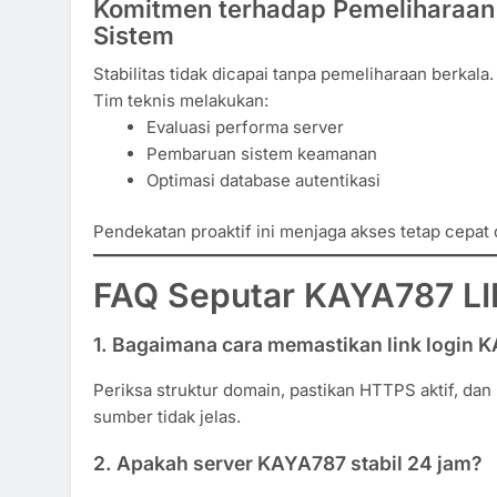
Komitmen terhadap Pemeliharaan
Sistem
Stabilitas tidak dicapai tanpa pemeliharaan berkala.
Tim teknis melakukan:
Evaluasi performa server
Pembaruan sistem keamanan
Optimasi database autentikasi
Pendekatan proaktif ini menjaga akses tetap cepat
FAQ Seputar KAYA787 L
1. Bagaimana cara memastikan link login 
Periksa struktur domain, pastikan HTTPS aktif, dan 
sumber tidak jelas.
2. Apakah server KAYA787 stabil 24 jam?