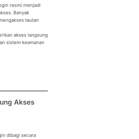
ogin resmi menjadi
kses. Banyak
 mengakses tautan
rikan akses langsung
gan sistem keamanan
kung Akses
gin dibagi secara