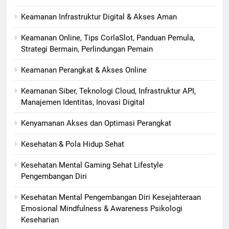
Keamanan Infrastruktur Digital & Akses Aman
Keamanan Online, Tips CorlaSlot, Panduan Pemula,
Strategi Bermain, Perlindungan Pemain
Keamanan Perangkat & Akses Online
Keamanan Siber, Teknologi Cloud, Infrastruktur API,
Manajemen Identitas, Inovasi Digital
Kenyamanan Akses dan Optimasi Perangkat
Kesehatan & Pola Hidup Sehat
Kesehatan Mental Gaming Sehat Lifestyle
Pengembangan Diri
Kesehatan Mental Pengembangan Diri Kesejahteraan
Emosional Mindfulness & Awareness Psikologi
Keseharian