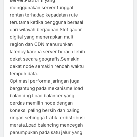
server.Platform yang
menggunakan server tunggal
rentan terhadap kepadatan rute
terutama ketika pengguna berasal
dari wilayah berjauhan.Slot gacor
digital yang menerapkan multi
region dan CDN menurunkan
latency karena server berada lebih
dekat secara geografis.Semakin
dekat node semakin rendah waktu
tempuh data.
Optimasi performa jaringan juga
bergantung pada mekanisme load
balancing.Load balancer yang
cerdas memilih node dengan
koneksi paling bersih dan paling
ringan sehingga trafik terdistribusi
merata.Load balancing mencegah
penumpukan pada satu jalur yang