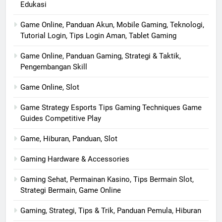
Edukasi
Game Online, Panduan Akun, Mobile Gaming, Teknologi,
Tutorial Login, Tips Login Aman, Tablet Gaming
Game Online, Panduan Gaming, Strategi & Taktik,
Pengembangan Skill
Game Online, Slot
Game Strategy Esports Tips Gaming Techniques Game
Guides Competitive Play
Game, Hiburan, Panduan, Slot
Gaming Hardware & Accessories
Gaming Sehat, Permainan Kasino, Tips Bermain Slot,
Strategi Bermain, Game Online
Gaming, Strategi, Tips & Trik, Panduan Pemula, Hiburan