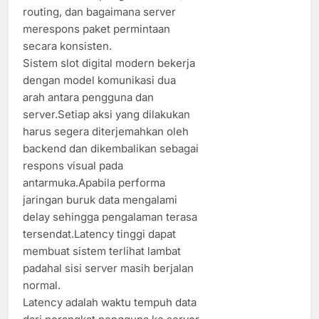
routing, dan bagaimana server
merespons paket permintaan
secara konsisten.
Sistem slot digital modern bekerja
dengan model komunikasi dua
arah antara pengguna dan
server.Setiap aksi yang dilakukan
harus segera diterjemahkan oleh
backend dan dikembalikan sebagai
respons visual pada
antarmuka.Apabila performa
jaringan buruk data mengalami
delay sehingga pengalaman terasa
tersendat.Latency tinggi dapat
membuat sistem terlihat lambat
padahal sisi server masih berjalan
normal.
Latency adalah waktu tempuh data