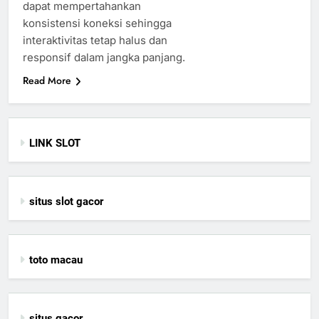
dapat mempertahankan
konsistensi koneksi sehingga
interaktivitas tetap halus dan
responsif dalam jangka panjang.
Read More
LINK SLOT
situs slot gacor
toto macau
situs gacor