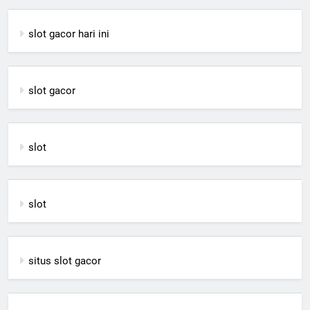
slot gacor hari ini
slot gacor
slot
slot
situs slot gacor