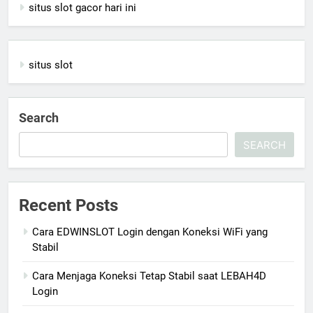
situs slot gacor hari ini
situs slot
Search
SEARCH
Recent Posts
Cara EDWINSLOT Login dengan Koneksi WiFi yang
Stabil
Cara Menjaga Koneksi Tetap Stabil saat LEBAH4D
Login