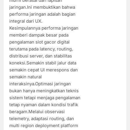
murni berasal dari lapisan
jaringan.Ini membuktikan bahwa
performa jaringan adalah bagian
integral dari UX.
Kesimpulannya performa jaringan
memberi dampak besar pada
pengalaman slot gacor digital
terutama pada latency, routing,
distribusi server, dan stabilitas
koneksi.Semakin stabil jalur data
semakin cepat UI merespons dan
semakin natural
interaksinya.Optimasi jaringan
bukan hanya meningkatkan teknis
sistem tetapi menjaga pengalaman
tetap nyaman dalam kondisi trafik
beragam.Melalui observasi
telemetry, adaptasi routing, dan
multi region deployment platform