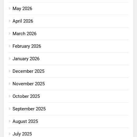
May 2026
April 2026
March 2026
February 2026
January 2026
December 2025
November 2025
October 2025
September 2025
August 2025
July 2025