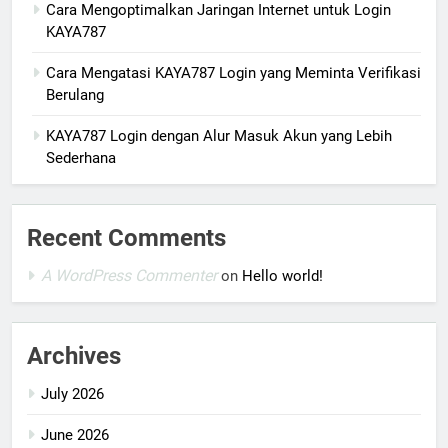
Cara Mengoptimalkan Jaringan Internet untuk Login
KAYA787
Cara Mengatasi KAYA787 Login yang Meminta Verifikasi
Berulang
KAYA787 Login dengan Alur Masuk Akun yang Lebih
Sederhana
Recent Comments
A WordPress Commenter
on
Hello world!
Archives
July 2026
June 2026