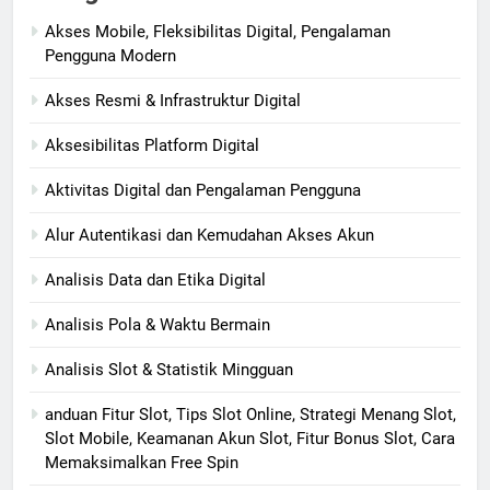
Akses Mobile, Fleksibilitas Digital, Pengalaman
Pengguna Modern
Akses Resmi & Infrastruktur Digital
Aksesibilitas Platform Digital
Aktivitas Digital dan Pengalaman Pengguna
Alur Autentikasi dan Kemudahan Akses Akun
Analisis Data dan Etika Digital
Analisis Pola & Waktu Bermain
Analisis Slot & Statistik Mingguan
anduan Fitur Slot, Tips Slot Online, Strategi Menang Slot,
Slot Mobile, Keamanan Akun Slot, Fitur Bonus Slot, Cara
Memaksimalkan Free Spin