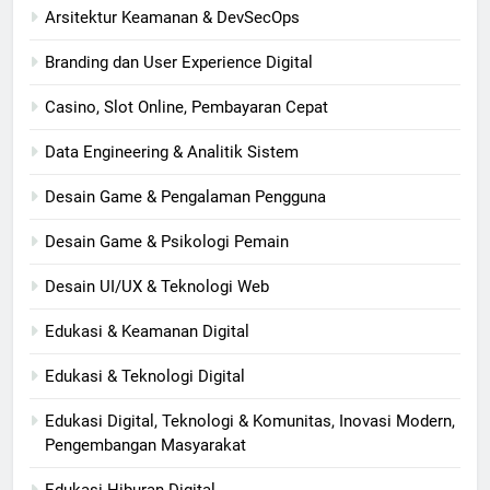
Arsitektur Keamanan & DevSecOps
Branding dan User Experience Digital
Casino, Slot Online, Pembayaran Cepat
Data Engineering & Analitik Sistem
Desain Game & Pengalaman Pengguna
Desain Game & Psikologi Pemain
Desain UI/UX & Teknologi Web
Edukasi & Keamanan Digital
Edukasi & Teknologi Digital
Edukasi Digital, Teknologi & Komunitas, Inovasi Modern,
Pengembangan Masyarakat
Edukasi Hiburan Digital