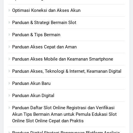
Optimasi Koneksi dan Akses Akun
Panduan & Strategi Bermain Slot
Panduan & Tips Bermain
Panduan Akses Cepat dan Aman
Panduan Akses Mobile dan Keamanan Smartphone
Panduan Akses, Teknologi & Internet, Keamanan Digital
Panduan Akun Baru
Panduan Akun Digital
Panduan Daftar Slot Online Registrasi dan Verifikasi
Akun Tips Bermain Aman untuk Pemula Edukasi Slot
Online Slot Online Cepat dan Praktis
Panduan Digital,Strategi Penggunaan Platform,Analisis