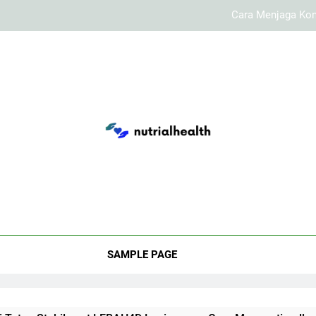
Cara Menjaga Kon
Cara Mengoptimalkan J
Cara Mengatasi KAYA787 Lo
Cara EDWINSLOT L
Cara Menjaga Kon
Cara Mengoptimalkan J
Cara Mengatasi KAYA787 Lo
rial Health
n Kesehatan Anda Dengan Panduan Dari Nutrial Health. Tips Ke
SAMPLE PAGE