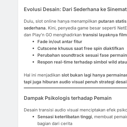
Evolusi Desain: Dari Sederhana ke Sinemat
Dulu, slot online hanya menampilkan
putaran stati
sederhana
. Kini, penyedia game besar seperti NetE
dan Play’n GO menghadirkan
transisi layaknya fil
Fade in/out antar fitur
Cutscene khusus saat free spin diaktifkan
Perubahan soundtrack sesuai fase permai
Respon real-time terhadap simbol wild atau
Hal ini menjadikan
slot bukan lagi hanya permain
tapi juga hiburan audio visual penuh strategi desa
Dampak Psikologis terhadap Pemain
Desain transisi audio visual menciptakan efek psiko
Sensasi keterlibatan tinggi
, membuat pemain
bagian dari cerita