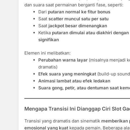
dan suara saat permainan berganti fase, seperti:
Dari
putaran normal ke fitur bonus
Saat
scatter muncul satu per satu
Saat
jackpot besar dimenangkan
Ketika
putaran dimulai atau diakhiri deng
signifikan
Elemen ini melibatkan:
Perubahan warna layar
(misalnya menjadi k
dramatis)
Efek suara yang meningkat
(build-up sound
Animasi lambat atau efek ledakan
Suara gong, petir, atau dentuman saat ke
Mengapa Transisi Ini Dianggap Ciri Slot G
Transisi yang dramatis dan sinematik
memberikan 
emosional yang kuat
kepada pemain. Beberapa al