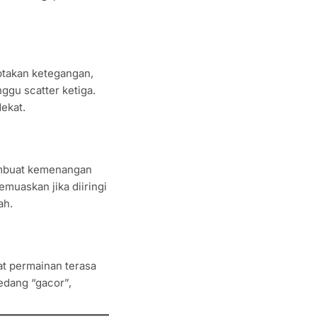
ptakan ketegangan,
ggu scatter ketiga.
ekat.
embuat kemenangan
emuaskan jika diiringi
ah.
at permainan terasa
edang “gacor”,