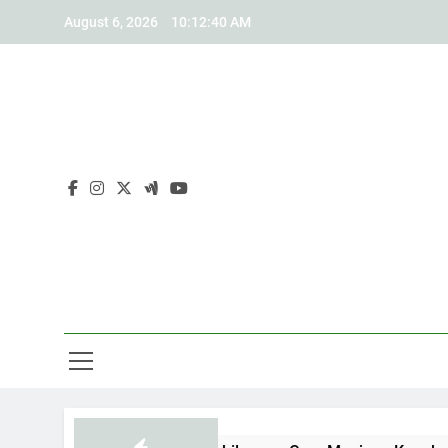
Skip
August 6, 2026
10:12:41 AM
to
content
Nut
Tingkatka