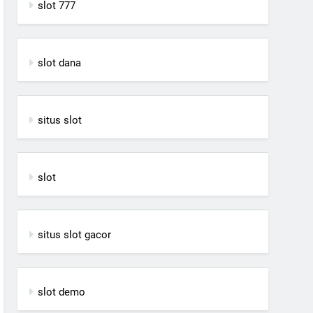
slot 777
slot dana
situs slot
slot
situs slot gacor
slot demo