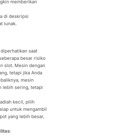
gkin memberikan
 di deskripsi
t lunak.
 diperhatikan saat
 seberapa besar risiko
n slot. Mesin dengan
g, tetapi jika Anda
ebaliknya, mesin
ebih sering, tetapi
iah kecil, pilih
 siap untuk mengambil
ot yang lebih besar,
litas
: