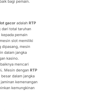
aik bagi pemain.
lot gacor
adalah
RTP
ari total taruhan
an kepada pemain
mesin slot memiliki
g dipasang, mesin
in dalam jangka
gan kasino.
baiknya mencari
95%. Mesin dengan
RTP
 besar dalam jangka
 jaminan kemenangan
rminkan kemungkinan