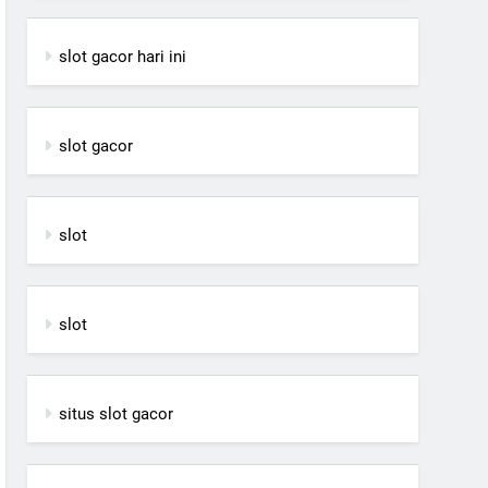
slot gacor hari ini
slot gacor
slot
slot
situs slot gacor