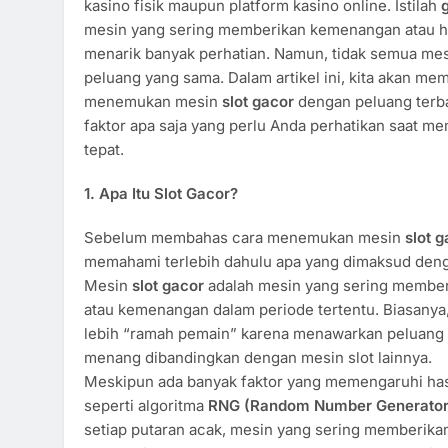
kasino fisik maupun platform kasino online. Istilah
mesin yang sering memberikan kemenangan atau ha
menarik banyak perhatian. Namun, tidak semua me
peluang yang sama. Dalam artikel ini, kita akan me
menemukan mesin
slot gacor
dengan peluang terbai
faktor apa saja yang perlu Anda perhatikan saat me
tepat.
1.
Apa Itu Slot Gacor?
Sebelum membahas cara menemukan mesin
slot 
memahami terlebih dahulu apa yang dimaksud denga
Mesin
slot gacor
adalah mesin yang sering membe
atau kemenangan dalam periode tertentu. Biasanya,
lebih “ramah pemain” karena menawarkan peluang 
menang dibandingkan dengan mesin slot lainnya.
Meskipun ada banyak faktor yang memengaruhi hasil
seperti algoritma
RNG (Random Number Generator
setiap putaran acak, mesin yang sering memberik