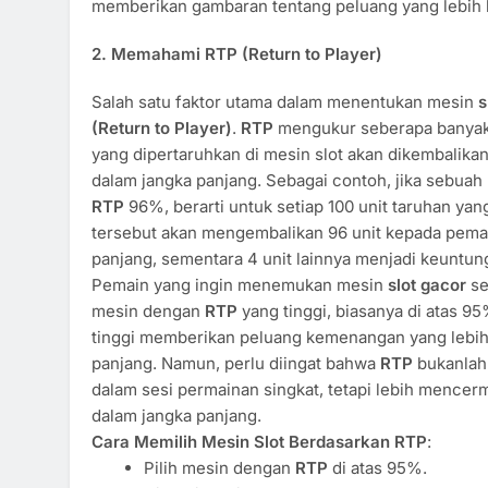
memberikan gambaran tentang peluang yang lebih b
2.
Memahami RTP (Return to Player)
Salah satu faktor utama dalam menentukan mesin
s
(Return to Player)
.
RTP
mengukur seberapa banyak d
yang dipertaruhkan di mesin slot akan dikembalik
dalam jangka panjang. Sebagai contoh, jika sebuah 
RTP
96%, berarti untuk setiap 100 unit taruhan yan
tersebut akan mengembalikan 96 unit kepada pema
panjang, sementara 4 unit lainnya menjadi keuntun
Pemain yang ingin menemukan mesin
slot gacor
se
mesin dengan
RTP
yang tinggi, biasanya di atas 
tinggi memberikan peluang kemenangan yang lebih
panjang. Namun, perlu diingat bahwa
RTP
bukanlah
dalam sesi permainan singkat, tetapi lebih mence
dalam jangka panjang.
Cara Memilih Mesin Slot Berdasarkan RTP
:
Pilih mesin dengan
RTP
di atas 95%.