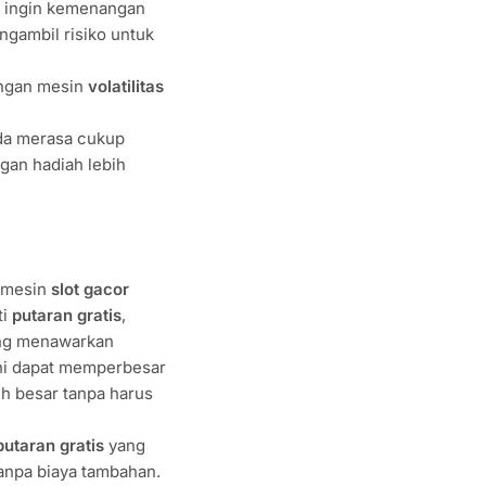
a ingin kemenangan
ngambil risiko untuk
engan mesin
volatilitas
da merasa cukup
ngan hadiah lebih
t mesin
slot gacor
ti
putaran gratis
,
g menawarkan
 ini dapat memperbesar
h besar tanpa harus
putaran gratis
yang
npa biaya tambahan.