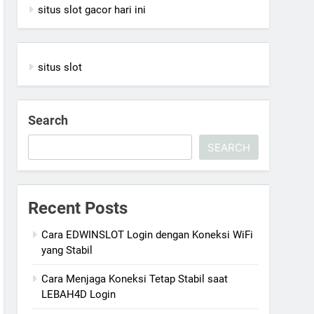
situs slot gacor hari ini
situs slot
Search
SEARCH
Recent Posts
Cara EDWINSLOT Login dengan Koneksi WiFi
yang Stabil
Cara Menjaga Koneksi Tetap Stabil saat
LEBAH4D Login