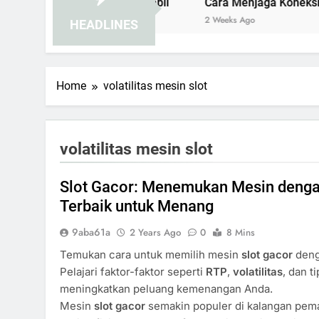
ksi WiFi yang Stabil
Cara Menjaga Koneksi Tetap Stabi
2 Weeks Ago
HEADLINES
Home
volatilitas mesin slot
volatilitas mesin slot
Slot Gacor: Menemukan Mesin denga
Terbaik untuk Menang
9aba61a
2 Years Ago
0
8 Mins
Temukan cara untuk memilih mesin
slot gacor
deng
Pelajari faktor-faktor seperti
RTP
,
volatilitas
, dan t
meningkatkan peluang kemenangan Anda.
Mesin
slot gacor
semakin populer di kalangan pemai