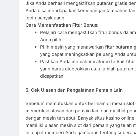
Jika Anda berhasil mengaktifkan
putaran gratis
den
Anda bisa mendapatkan kemenangan tambahan tan
lebih banyak uang.
Cara Memanfaatkan Fitur Bonus
:
Pelajari cara mengaktifkan fitur bonus dala
Anda pilih.
Pilih mesin yang menawarkan
fitur putaran g
yang dapat meningkatkan peluang Anda unt
Pastikan Anda memahami aturan terkait fitur
yang harus dicocokkan atau jumlah putaran g
didapatkan.
5.
Cek Ulasan dan Pengalaman Pemain Lain
Sebelum memutuskan untuk bermain di mesin
slot
memeriksa ulasan dari pemain lain dan melihat pe
dengan mesin tersebut. Banyak situs kasino online
memiliki ulasan mesin slot dari pemain yang telah
ini dapat memberi Anda gambaran tentang seberap