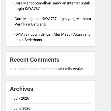
Cara Mengoptimalkan Jaringan Internet untuk
Login KAYA787
Cara Mengatasi KAYA787 Login yang Meminta
Verifikasi Berulang
KAYA787 Login dengan Alur Masuk Akun yang
Lebih Sederhana
Recent Comments
A WordPress Commenter
on
Hello world!
Archives
July 2026
June 2026