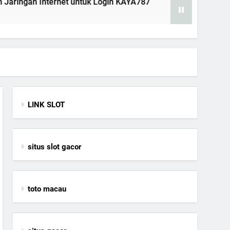
nternet untuk Login KAYA787
Cara Mengatasi KAYA787 L
3 Weeks Ago
LINK SLOT
situs slot gacor
toto macau