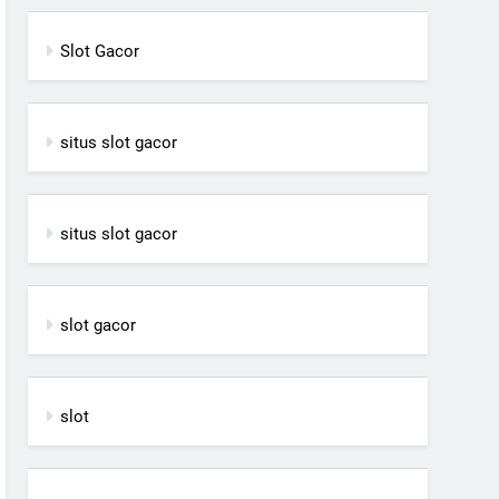
Slot Gacor
situs slot gacor
situs slot gacor
slot gacor
slot