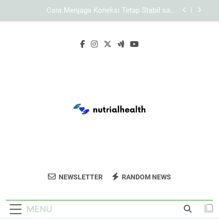
Skip
Cara Mengoptimalkan Jaringan Internet untuk
to
Login KAYA787
content
Cara Mengatasi KAYA787 Login yang Meminta
Verifikasi Berulang
Cara EDWINSLOT Login dengan Koneksi WiFi
yang Stabil
Cara Menjaga Koneksi Tetap Stabil saat
LEBAH4D Login
Cara Mengoptimalkan Jaringan Internet untuk
Login KAYA787
Cara Mengatasi KAYA787 Login yang Meminta
Verifikasi Berulang
Nutrial Health
Tingkatkan Kesehatan Anda Dengan
NEWSLETTER
RANDOM NEWS
Panduan Dari Nutrial Health. Tips
Kesehatan, Diet, Dan Kebugaran Untuk Gaya
MENU
Hidup Sehat.