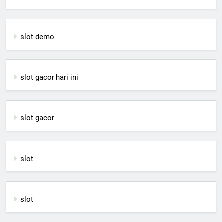
slot demo
slot gacor hari ini
slot gacor
slot
slot