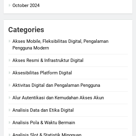
October 2024
Categories
Akses Mobile, Fleksibilitas Digital, Pengalaman
Pengguna Modern
Akses Resmi & Infrastruktur Digital
Aksesibilitas Platform Digital
Aktivitas Digital dan Pengalaman Pengguna
Alur Autentikasi dan Kemudahan Akses Akun
Analisis Data dan Etika Digital
Analisis Pola & Waktu Bermain
Analisis Slot & Statistik Mingguan