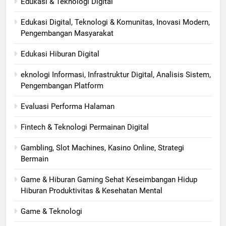
Edukasi & Teknologi Digital
Edukasi Digital, Teknologi & Komunitas, Inovasi Modern,
Pengembangan Masyarakat
Edukasi Hiburan Digital
eknologi Informasi, Infrastruktur Digital, Analisis Sistem,
Pengembangan Platform
Evaluasi Performa Halaman
Fintech & Teknologi Permainan Digital
Gambling, Slot Machines, Kasino Online, Strategi
Bermain
Game & Hiburan Gaming Sehat Keseimbangan Hidup
Hiburan Produktivitas & Kesehatan Mental
Game & Teknologi