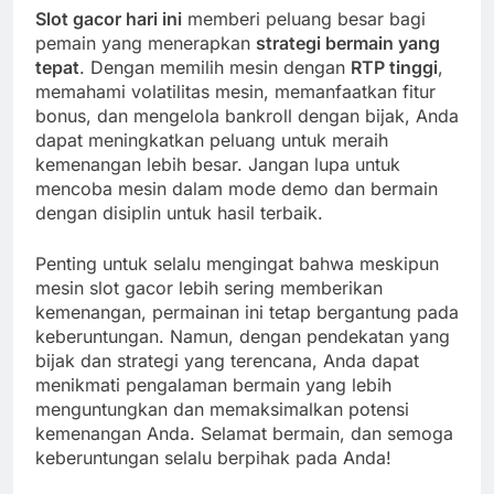
Slot gacor hari ini
memberi peluang besar bagi
pemain yang menerapkan
strategi bermain yang
tepat
. Dengan memilih mesin dengan
RTP tinggi
,
memahami volatilitas mesin, memanfaatkan fitur
bonus, dan mengelola bankroll dengan bijak, Anda
dapat meningkatkan peluang untuk meraih
kemenangan lebih besar. Jangan lupa untuk
mencoba mesin dalam mode demo dan bermain
dengan disiplin untuk hasil terbaik.
Penting untuk selalu mengingat bahwa meskipun
mesin slot gacor lebih sering memberikan
kemenangan, permainan ini tetap bergantung pada
keberuntungan. Namun, dengan pendekatan yang
bijak dan strategi yang terencana, Anda dapat
menikmati pengalaman bermain yang lebih
menguntungkan dan memaksimalkan potensi
kemenangan Anda. Selamat bermain, dan semoga
keberuntungan selalu berpihak pada Anda!