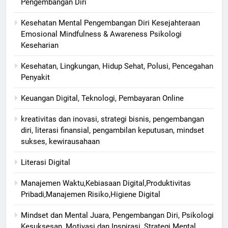
Pengembangan Diri
Kesehatan Mental Pengembangan Diri Kesejahteraan
Emosional Mindfulness & Awareness Psikologi
Keseharian
Kesehatan, Lingkungan, Hidup Sehat, Polusi, Pencegahan
Penyakit
Keuangan Digital, Teknologi, Pembayaran Online
kreativitas dan inovasi, strategi bisnis, pengembangan
diri, literasi finansial, pengambilan keputusan, mindset
sukses, kewirausahaan
Literasi Digital
Manajemen Waktu,Kebiasaan Digital,Produktivitas
Pribadi,Manajemen Risiko,Higiene Digital
Mindset dan Mental Juara, Pengembangan Diri, Psikologi
Kesuksesan, Motivasi dan Inspirasi, Strategi Mental,