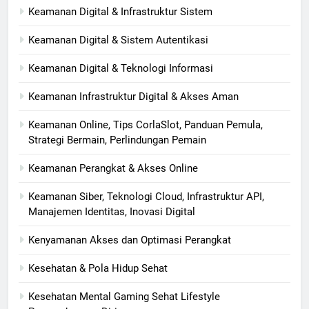
Keamanan Digital & Infrastruktur Sistem
Keamanan Digital & Sistem Autentikasi
Keamanan Digital & Teknologi Informasi
Keamanan Infrastruktur Digital & Akses Aman
Keamanan Online, Tips CorlaSlot, Panduan Pemula,
Strategi Bermain, Perlindungan Pemain
Keamanan Perangkat & Akses Online
Keamanan Siber, Teknologi Cloud, Infrastruktur API,
Manajemen Identitas, Inovasi Digital
Kenyamanan Akses dan Optimasi Perangkat
Kesehatan & Pola Hidup Sehat
Kesehatan Mental Gaming Sehat Lifestyle