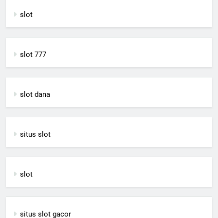
slot
slot 777
slot dana
situs slot
slot
situs slot gacor