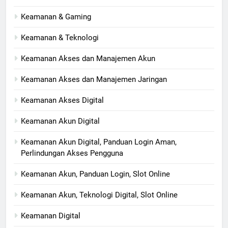
Keamanan & Gaming
Keamanan & Teknologi
Keamanan Akses dan Manajemen Akun
Keamanan Akses dan Manajemen Jaringan
Keamanan Akses Digital
Keamanan Akun Digital
Keamanan Akun Digital, Panduan Login Aman,
Perlindungan Akses Pengguna
Keamanan Akun, Panduan Login, Slot Online
Keamanan Akun, Teknologi Digital, Slot Online
Keamanan Digital