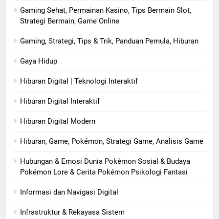
Gaming Sehat, Permainan Kasino, Tips Bermain Slot,
Strategi Bermain, Game Online
Gaming, Strategi, Tips & Trik, Panduan Pemula, Hiburan
Gaya Hidup
Hiburan Digital | Teknologi Interaktif
Hiburan Digital Interaktif
Hiburan Digital Modern
Hiburan, Game, Pokémon, Strategi Game, Analisis Game
Hubungan & Emosi Dunia Pokémon Sosial & Budaya
Pokémon Lore & Cerita Pokémon Psikologi Fantasi
Informasi dan Navigasi Digital
Infrastruktur & Rekayasa Sistem