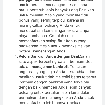
untuk meraih kemenangan besar tanpa
harus bertaruh lebih banyak uang.Pastikan
untuk memilih mesin yang memiliki fitur
bonus yang sering terpicu, karena ini
meningkatkan peluang Anda untuk
mendapatkan kemenangan ekstra tanpa
biaya tambahan. Cobalah untuk
memanfaatkan setiap fitur bonus yang
ditawarkan mesin untuk memaksimalkan
potensi kemenangan Anda.
Kelola Bankroll Anda dengan Bijak
Salah
satu aspek terpenting dalam bermain slot
adalah
manajemen bankroll
. Tentukan
anggaran yang ingin Anda pertaruhkan dan
pastikan untuk tidak melebihi batas tersebut.
Bermain dengan bankroll yang terkelola
dengan baik memberi Anda lebih banyak
peluang untuk bertahan lebih lama dalam
permainan dan memungkinkan Anda untuk
memanfaatkan lebih banyak peluang