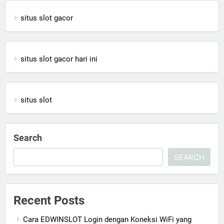
situs slot gacor
situs slot gacor hari ini
situs slot
Search
SEARCH
Recent Posts
Cara EDWINSLOT Login dengan Koneksi WiFi yang