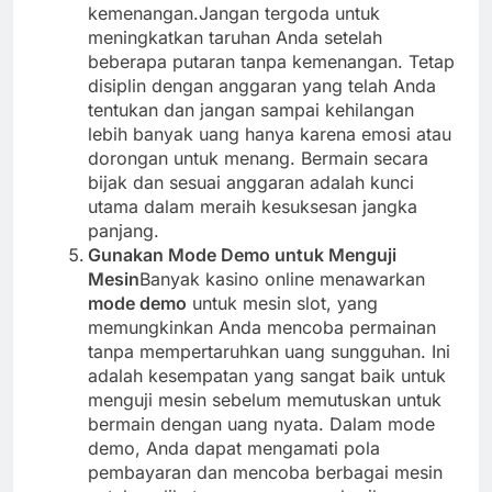
kemenangan.Jangan tergoda untuk
meningkatkan taruhan Anda setelah
beberapa putaran tanpa kemenangan. Tetap
disiplin dengan anggaran yang telah Anda
tentukan dan jangan sampai kehilangan
lebih banyak uang hanya karena emosi atau
dorongan untuk menang. Bermain secara
bijak dan sesuai anggaran adalah kunci
utama dalam meraih kesuksesan jangka
panjang.
Gunakan Mode Demo untuk Menguji
Mesin
Banyak kasino online menawarkan
mode demo
untuk mesin slot, yang
memungkinkan Anda mencoba permainan
tanpa mempertaruhkan uang sungguhan. Ini
adalah kesempatan yang sangat baik untuk
menguji mesin sebelum memutuskan untuk
bermain dengan uang nyata. Dalam mode
demo, Anda dapat mengamati pola
pembayaran dan mencoba berbagai mesin