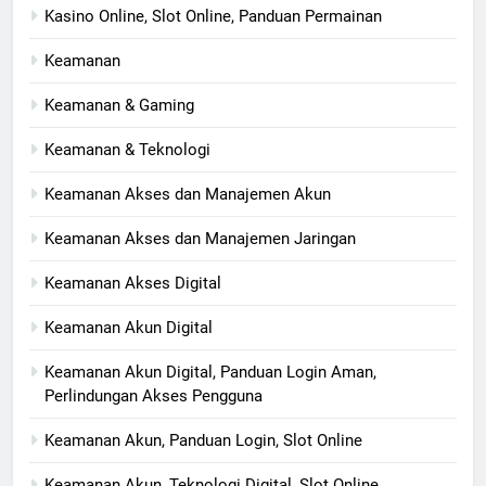
Kasino Online, Slot Online, Panduan Permainan
Keamanan
Keamanan & Gaming
Keamanan & Teknologi
Keamanan Akses dan Manajemen Akun
Keamanan Akses dan Manajemen Jaringan
Keamanan Akses Digital
Keamanan Akun Digital
Keamanan Akun Digital, Panduan Login Aman,
Perlindungan Akses Pengguna
Keamanan Akun, Panduan Login, Slot Online
Keamanan Akun, Teknologi Digital, Slot Online