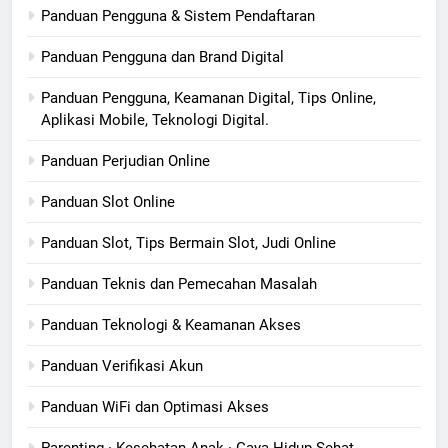
Panduan Pengguna & Sistem Pendaftaran
Panduan Pengguna dan Brand Digital
Panduan Pengguna, Keamanan Digital, Tips Online,
Aplikasi Mobile, Teknologi Digital.
Panduan Perjudian Online
Panduan Slot Online
Panduan Slot, Tips Bermain Slot, Judi Online
Panduan Teknis dan Pemecahan Masalah
Panduan Teknologi & Keamanan Akses
Panduan Verifikasi Akun
Panduan WiFi dan Optimasi Akses
Parenting · Kesehatan Anak · Gaya Hidup Sehat