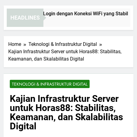
ra EDWINSLOT Login dengan Koneksi WiFi yang Stabil
C
HEADLINES
Weeks Ago
2
Home
Teknologi & Infrastruktur Digital
Kajian Infrastruktur Server untuk Horas88: Stabilitas,
Keamanan, dan Skalabilitas Digital
TEKNOLOGI & INFRASTRUKTUR DIGITAL
Kajian Infrastruktur Server
untuk Horas88: Stabilitas,
Keamanan, dan Skalabilitas
Digital