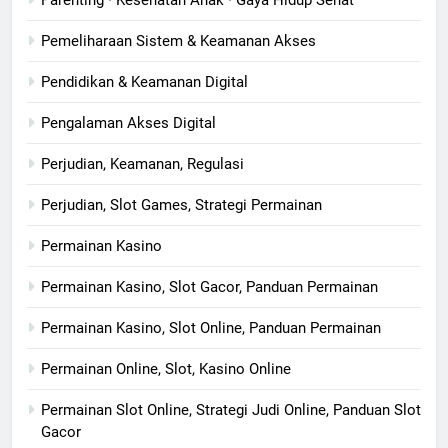
Pemeliharaan Sistem & Keamanan Akses
Pendidikan & Keamanan Digital
Pengalaman Akses Digital
Perjudian, Keamanan, Regulasi
Perjudian, Slot Games, Strategi Permainan
Permainan Kasino
Permainan Kasino, Slot Gacor, Panduan Permainan
Permainan Kasino, Slot Online, Panduan Permainan
Permainan Online, Slot, Kasino Online
Permainan Slot Online, Strategi Judi Online, Panduan Slot
Gacor