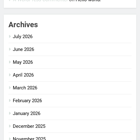
Archives
July 2026
June 2026
May 2026
April 2026
March 2026
February 2026
January 2026
December 2025
November 2025