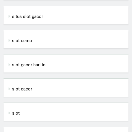
situs slot gacor
slot demo
slot gacor hari ini
slot gacor
slot