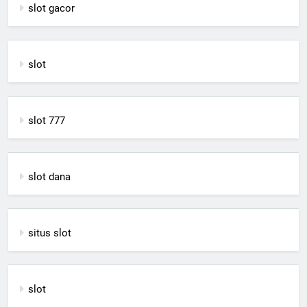
slot gacor
slot
slot 777
slot dana
situs slot
slot