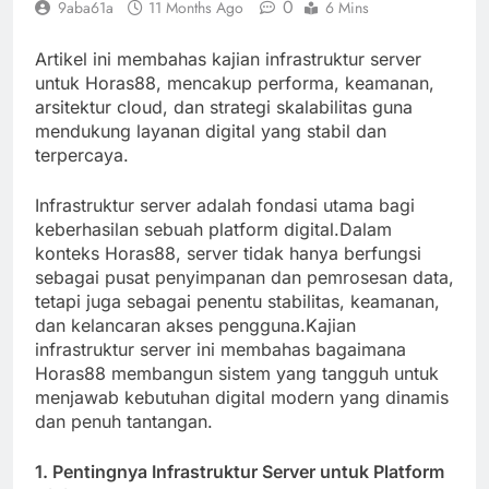
0
9aba61a
11 Months Ago
6 Mins
Artikel ini membahas kajian infrastruktur server
untuk Horas88, mencakup performa, keamanan,
arsitektur cloud, dan strategi skalabilitas guna
mendukung layanan digital yang stabil dan
terpercaya.
Infrastruktur server adalah fondasi utama bagi
keberhasilan sebuah platform digital.Dalam
konteks Horas88, server tidak hanya berfungsi
sebagai pusat penyimpanan dan pemrosesan data,
tetapi juga sebagai penentu stabilitas, keamanan,
dan kelancaran akses pengguna.Kajian
infrastruktur server ini membahas bagaimana
Horas88 membangun sistem yang tangguh untuk
menjawab kebutuhan digital modern yang dinamis
dan penuh tantangan.
1. Pentingnya Infrastruktur Server untuk Platform